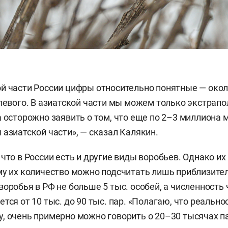
й части России цифры относительно понятные — окол
олевого. В азиатской части мы можем только экстрапо
а осторожно заявить о том, что еще по 2–3 миллиона
 азиатской части», — сказал Калякин.
 что в России есть и другие виды воробьев. Однако их
му их количество можно подсчитать лишь приблизител
воробья в РФ не больше 5 тыс. особей, а численность
тся от 10 тыс. до 90 тыс. пар. «Полагаю, что реально
, очень примерно можно говорить о 20–30 тысячах п