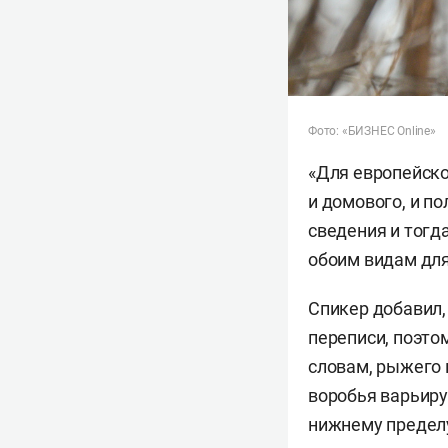
Фото: «БИЗНЕС Online»
«Для европейско
и домового, и п
сведения и тогд
обоим видам для
Спикер добавил,
переписи, поэто
словам, рыжего 
воробья варьируе
нижнему пределу