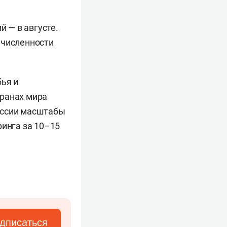
й — в августе.
 численности
бья и
транах мира
оссии масштабы
ринга за 10–15
дписаться