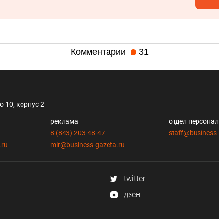
Комментарии
31
 10, корпус 2
реклама
отдел персона
8 (843) 203-48-47
staff@business-
.ru
mir@business-gazeta.ru
twitter
дзен