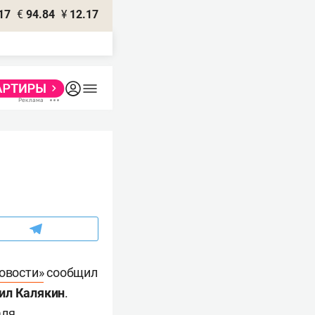
17
€
94.84
¥
12.17
овости»
сообщил
ил Калякин
.
ля.