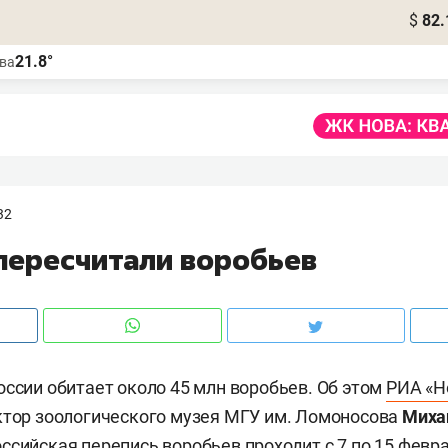
$
82.
21.8°
ва
32
 пересчитали воробьев
оссии обитает около 45 млн воробьев. Об этом
РИА «Н
ктор зоологического музея МГУ им. Ломоносова
Миха
ссийская перепись воробьев проходит с 7 по 15 февра