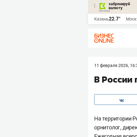
забронируй
валюту
22.7°
Казань
Моск
11 февраля 2026, 16:
В России
На территории Р
орнитолог, дире
Ежегодная всеро