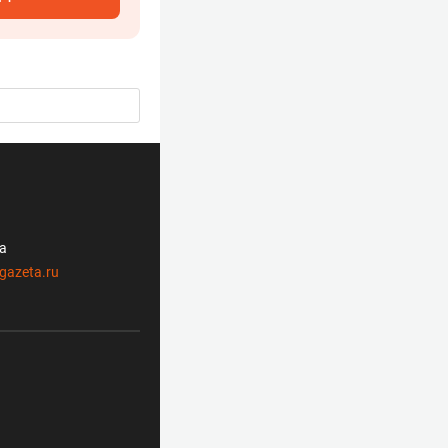
ла
gazeta.ru