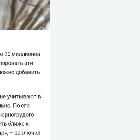
о 20 миллионов
лировать эти
 можно добавить
 не учитывают в
ьно. По его
 черногрудого
сть ближе к
ар», — заключил