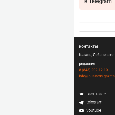
в Telegram
контакты
Казань, Лобачевского
редакция
8 (843) 202-12-10
info@business-gazeta
вконтакте
telegram
youtube