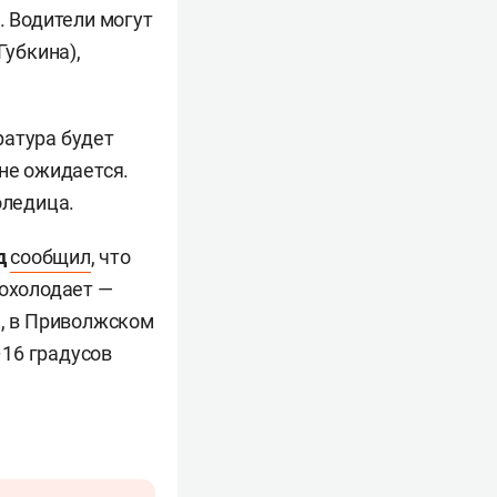
. Водители могут
Губкина),
ратура будет
не ожидается.
оледица.
д
сообщил
, что
похолодает —
м, в Приволжском
16 градусов