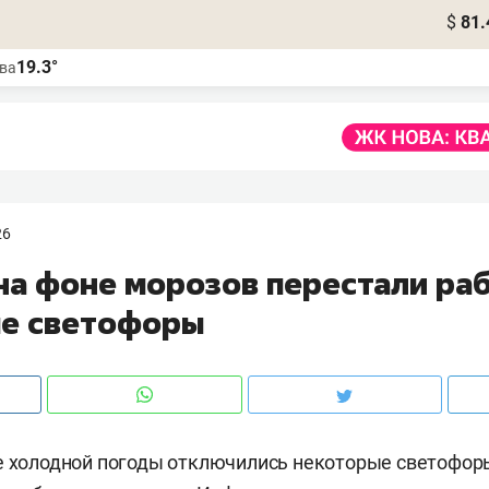
$
81.
19.3°
ва
26
 на фоне морозов перестали ра
е светофоры
е холодной погоды отключились некоторые светофоры