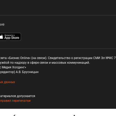
ние
зета «Бизнес Online» (на связи). Свидетельство о регистрации СМИ Эл №ФС 77
ужбой по надзору в сфере связи и массовых коммуникаций.
с Медия Холдинг»
редактор) А.В. Брусницын
ых данных
атериалов допускается
и
правил перепечатки