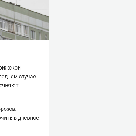
арижской
следнем случае
точняют
орозов.
чить в дневное