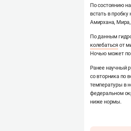
По состоянию на
встать в пробку 
Амирхана, Мира, 
По данным гидро
колебаться
от м
Ночью может пох
Ранее научный 
со вторника по 
температуры в н
федеральном окр
ниже нормы.