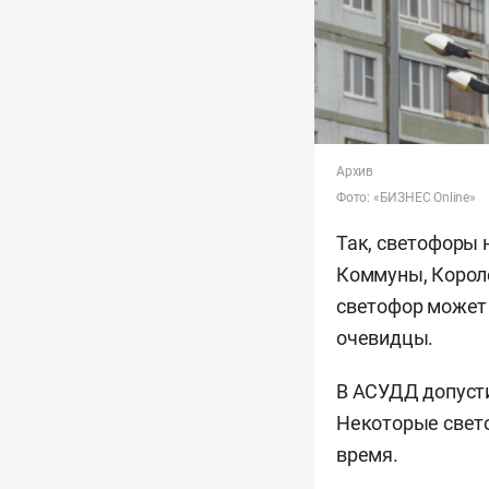
Архив
Фото: «БИЗНЕС Online»
Так, светофоры 
Коммуны, Короле
светофор может 
очевидцы.
В АСУДД допусти
Некоторые свето
время.