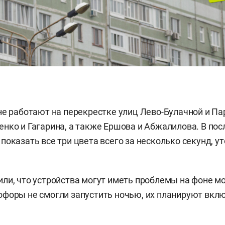
не работают на перекрестке улиц Лево-Булачной и П
нко и Гагарина, а также Ершова и Абжалилова. В по
показать все три цвета всего за несколько секунд, у
ли, что устройства могут иметь проблемы на фоне м
форы не смогли запустить ночью, их планируют вклю