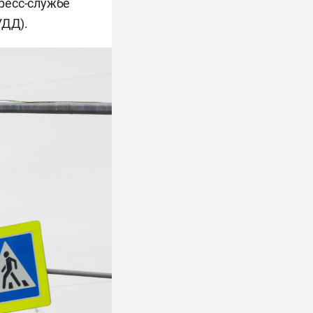
ресс-службе
УДД).