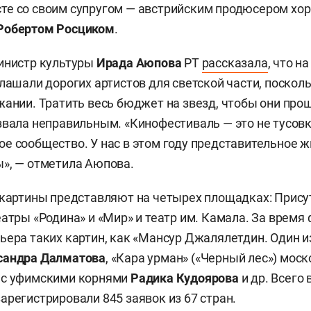
е со своим супругом — австрийским продюсером хор
Робертом
Росциком
.
инистр культуры
Ирада Аюпова
РТ
рассказала
, что н
глашали дорогих артистов для светской части, поскол
жании. Тратить весь бюджет на звезд, чтобы они про
звала неправильным. «Кинофестиваль — это не тусовк
е сообщество. У нас в этом году представительное ж
», — отметила Аюпова.
окартины представляют на четырех площадках: Прис
еатры «Родина» и «Мир» и театр им. Камала. За время
ьера таких картин, как «Мансур Джалялетдин. Один и
сандра Далматова
, «Кара урман» («Черный лес») мос
 с уфимскими корнями
Радика Кудоярова
и др. Всего 
арегистрировали 845 заявок из 67 стран.