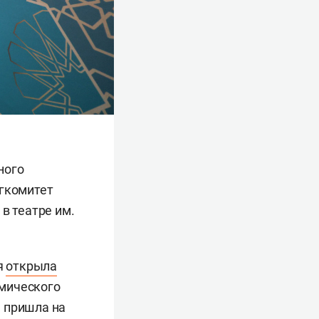
ного
ргкомитет
в театре им.
я
открыла
емического
а пришла на