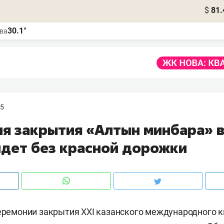
$
81.
30.1°
ва
55
я закрытия «Алтын минбара» в
йдет без красной дорожки
церемонии закрытия XXI казанского международного 