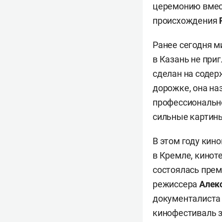
церемонию вмест
происхождения
Ранее сегодня м
в Казань не при
сделан на содер
дорожке, она на
профессионально
сильные картины
В этом году кин
в Кремле, кинот
состоялась прем
режиссера
Алек
документалиста
кинофестиваль з