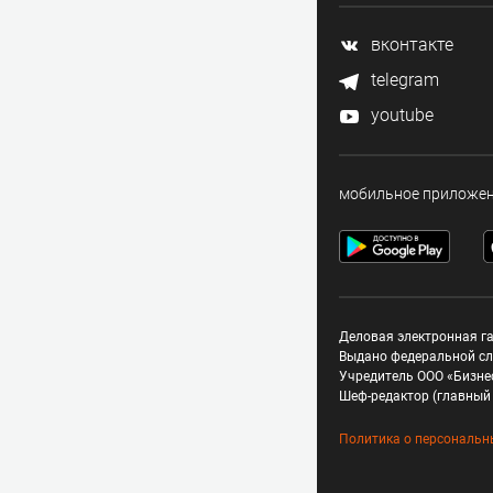
вконтакте
telegram
youtube
мобильное приложе
Деловая электронная га
Выдано федеральной сл
Учредитель ООО «Бизне
Шеф-редактор (главный 
Политика о персональн