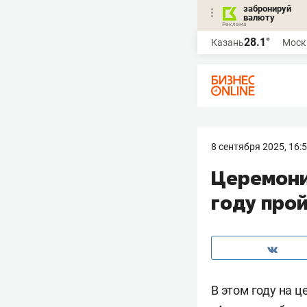
забронируй
валюту
28.1°
Казань
Моск
8 сентября 2025, 16:
Церемони
году про
В этом году на 