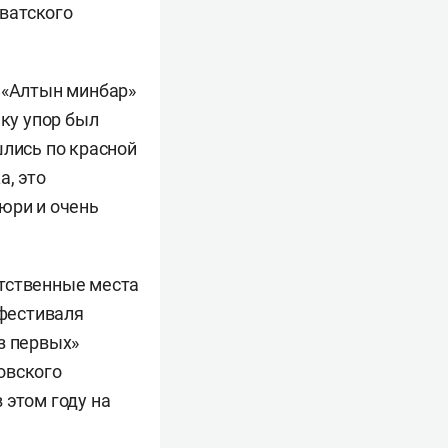
ватского
а «Алтын минбар»
ьку упор был
шлись по красной
а, это
юри и очень
утственные места
 фестиваля
з первых»
ковского
в этом году на