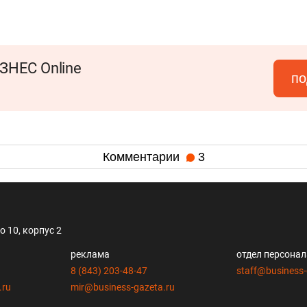
ЗНЕС Online
по
Комментарии
3
 10, корпус 2
реклама
отдел персона
8 (843) 203-48-47
staff@business-
.ru
mir@business-gazeta.ru