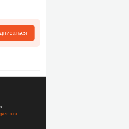
дписаться
ла
gazeta.ru