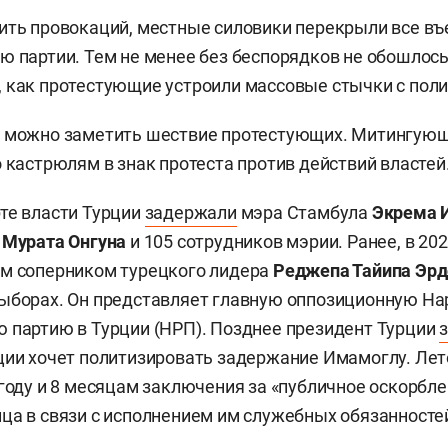
ить провокаций, местные силовики перекрыли все въ
ю партии. Тем не менее без беспорядков не обошлось
 как протестующие устроили массовые стычки с поли
о можно заметить шествие протестующих. Митингующ
о кастрюлям в знак протеста против действий властей
те власти Турции
задержали
мэра Стамбула
Экрема 
я
Мурата Онгуна
и 105 сотрудников мэрии. Ранее, в 20
ым соперником турецкого лидера
Реджепа Тайипа Эрд
ыборах. Он представляет главную оппозиционную На
 партию в Турции (НРП). Позднее президент Турции
ции хочет политизировать задержание Имамоглу. Ле
 году и 8 месяцам заключения за «публичное оскорбл
ца в связи с исполнением им служебных обязанностей