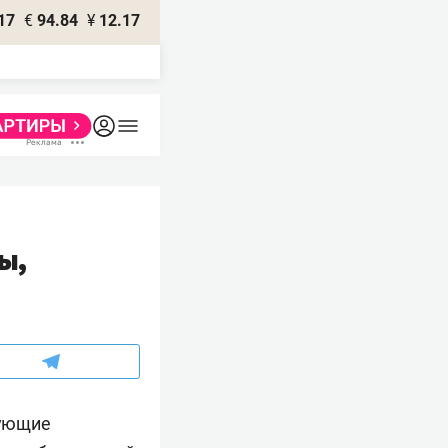
17
€
94.84
¥
12.17
ы,
гующие