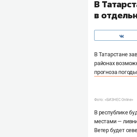
В Татарс
в отдельн
В Татарстане за
районах возможн
прогноза погод
Фото: «БИЗНЕС Online»
В республике бу
местами — ливни
Ветер будет сев