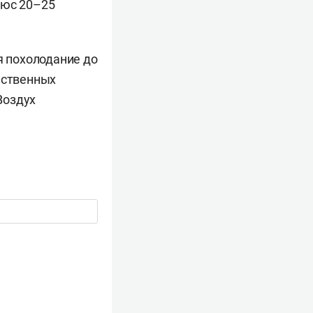
люс 20–25
 похолодание до
ественных
Воздух