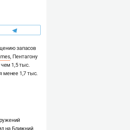
ащению запасов
imes
, Пентагону
чем 1,5 тыс.
 менее 1,7 тыс.
оружений
ил на Ближний