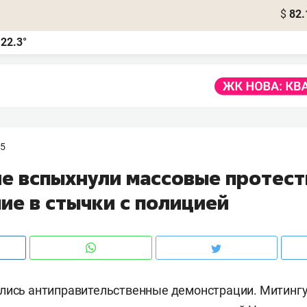
$
82.
22.3°
а
25
ле вспыхнули массовые протест
ие в стычки с полицией
ались антиправительственные демонстрации. Митин