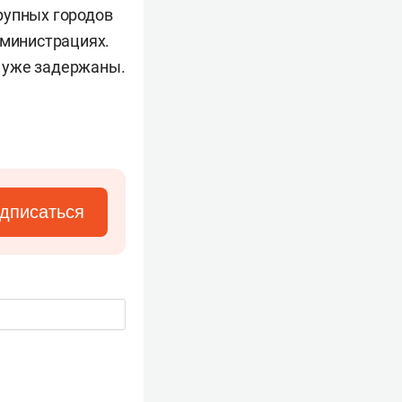
рупных городов
дминистрациях.
1 уже задержаны.
дписаться