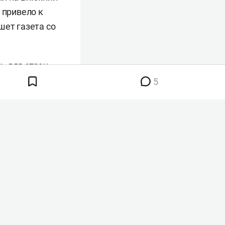
 привело к
шет газета со
ь для стран
рея и Япония
5
а этом фоне
го потенциала.
анских запасов
ой аналитиков,
гоприятное окно
ожет занять
амп
потребовал