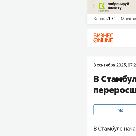
забронируй
валюту
17°
Казань
Москв
8 сентября 2025, 07:
В Стамбу
переросш
В Стамбуле нач