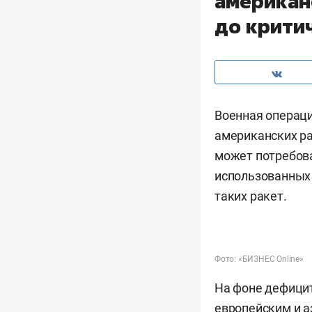
американ
до крити
Военная операц
американских ра
может потребова
использованных 
таких ракет.
Фото: «БИЗНЕС Online»
На фоне дефици
европейским и а