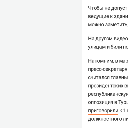
Чтобы не допуст
ведущие к здани
можно заметить,
На другом виде
улицам и били п
Напомним, в мар
пресс-секретар
считался главн
президентских в
республиканскую
оппозиция в Тур
приговорили
к 1
должностного ли