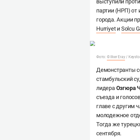
выступили проти
партии (НРП) от
города. Акции п
Hurriyet
и
Solcu G
Фото:
© Ilker Eray
/ Keysto
Демонстранты со
стамбульский су
лидера
Озгюра 
съезда и голосо
главе с другим 
молодежное отде
Тогда же турецк
сентября.