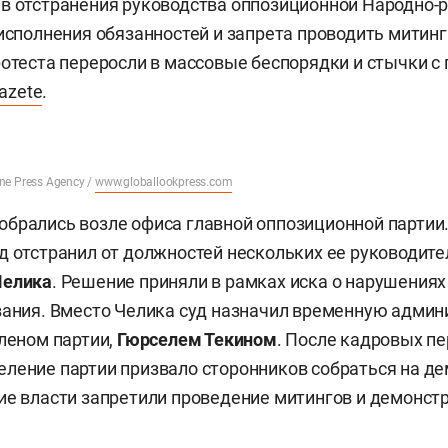
в отстранения руководства оппозиционной Народно-
 исполнения обязанностей и запрета проводить митинг
ротеста переросли в массовые беспорядки и стычки с
azete
.
ne Press Agency /
www.globallookpress.com
брались возле офиса главной оппозиционной партии.
д отстранил от должностей нескольких ее руководите
Челика
. Решение приняли в рамках иска о нарушениях
вания. Вместо Челика суд назначил временную адми
членом партии,
Гюрселем Текином
. После кадровых п
ление партии призвало сторонников собраться на д
ие власти запретили проведение митингов и демонстр