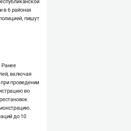
республиканской
и в 6 районах
 полицией, пишут
 Ранее
лей, включая
 при проведении
нистрацию во
ерестановок
емонстрацию.
аций до 10