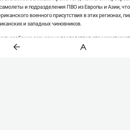
 самолеты и подразделения ПВО из Европы и Азии, что
иканского военного присутствия в этих регионах, пи
иканских и западных чиновников.
ия, особенно серьезные последствия это может имет
ти, американские чиновники опасаются, что Южная Ко
я в способности США обеспечить их безопасность и н
тривать возможность создания собственного ядерно
 и Китай внимательно отслеживают состояние америк
оки их восстановления. По мнению опрошенных газет
кт с Ираном создает для Москвы и Пекина более бла
оскольку восстановление американского арсенала м
ngton Post
сообщала
, что президент США
Дональд Тр