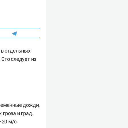
 в отдельных
 Это следует из
временные дожди,
гроза и град.
–20 м/с.