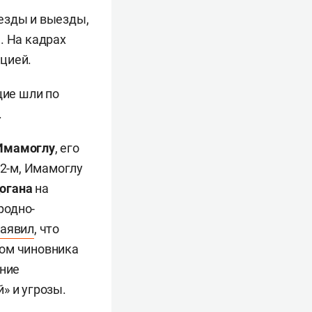
езды и выезды,
. На кадрах
цией.
ие шли по
.
Имамоглу
, его
22-м, Имамоглу
огана
на
родно-
заявил
, что
том чиновника
ение
» и угрозы.