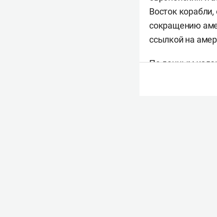
Восток корабли,
сокращению амер
ссылкой на амер
По данным издан
Азии. В частнос
могут усомнитьс
активнее рассма
При этом Россия
вооружений и ср
затяжной конфли
возможностей, п
годы.
Ранее The Washi