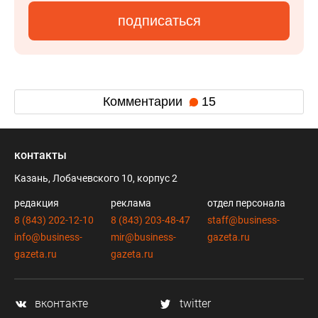
подписаться
Комментарии
15
контакты
Казань, Лобачевского 10, корпус 2
редакция
реклама
отдел персонала
8 (843) 202-12-10
8 (843) 203-48-47
staff@business-
info@business-
mir@business-
gazeta.ru
gazeta.ru
gazeta.ru
вконтакте
twitter