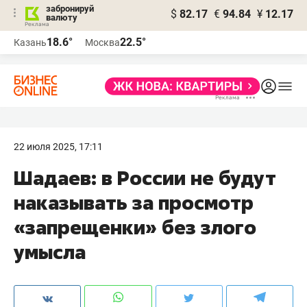
забронируй
$
82.17
€
94.84
¥
12.17
валюту
18.6°
22.5°
Казань
Москва
22 июля 2025, 17:11
Шадаев: в России не будут
наказывать за просмотр
«запрещенки» без злого
умысла