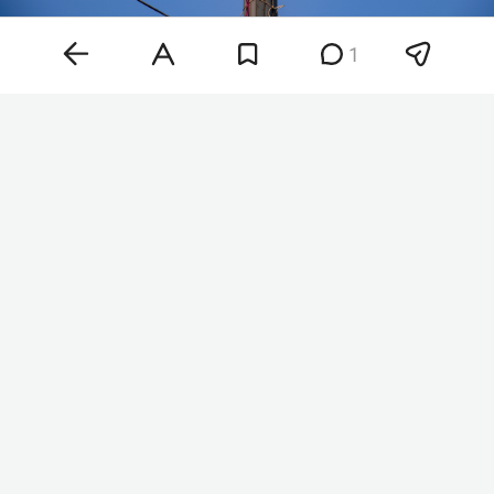
1
Фото: «БИЗНЕС Online»
Аэропорты Казани, Нижнекамска и Бугульмы
также пока закрыты. На фоне этого в казанском
аэропорту задерживаются 36 рейсов на вылет и
прилет.
По данным минобороны РФ, минувшей ночью
российские средства ПВО
перехватили
и
уничтожили 605 украинских беспилотников
самолетного типа над 19 регионами и
акваториями Азовского и Черного морей. В
Тверской области пострадал склад Wildberries и
несколько хозпостроек. В Ярославской области
сгорел частный дом, пострадали несколько