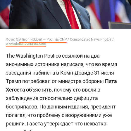
Фото: ©
Allison Robbert — Pool via CNP
/ Consolidated News Photos /
www.globallookpress.com
The Washington Post со ссылкой на два
анонимных источника написала, что во время
заседания кабинета в Кэмп-Дэвиде 31 июля
Трамп потребовал от министра обороны
Пита
Хегсета
объяснить, почему его ввели в
заблуждение относительно дефицита
боеприпасов. По данным издания, президент
полагал, что проблему с вооружениями уже
решили. Газета утверждает что нехватка