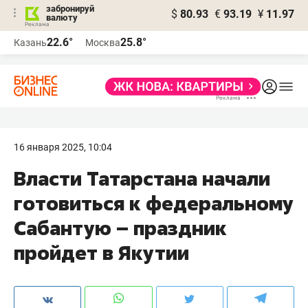
забронируй
$
80.93
€
93.19
¥
11.97
валюту
22.6°
25.8°
Казань
Москва
16 января 2025, 10:04
Власти Татарстана начали
готовиться к федеральному
Сабантую – праздник
пройдет в Якутии