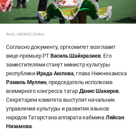
Фото: «БИЗНЕС
Online»
Согласно документу, оргкомитет возглавит
вице-премьер РТ
Василь Шайхразиев
. Его
заместителями станут министр культуры
республики
Ирада Аюпова
, глава Нижнекамска
Рамиль Муллин
, председатель исполкома
всемирного конгресса татар
Данис Шакиров
.
Секретарем комитета выступит начальник
управления культуры и развития языков
народов Татарстана аппарата кабмина
Ляйсан
Низамова
.