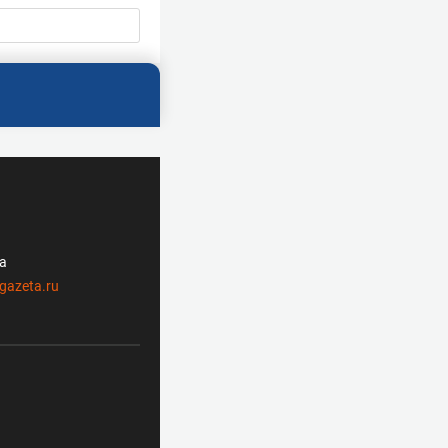
ла
gazeta.ru