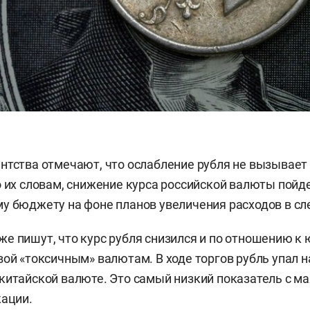
нтства отмечают, что ослабление рубля не вызывает
о их словам, снижение курса российской валюты пойде
у бюджету на фоне планов увеличения расходов в с
е пишут, что курс рубля снизился и по отношению к
вой «токсичным» валютам. В ходе торгов рубль упал н
китайской валюте. Это самый низкий показатель с мая
кации.