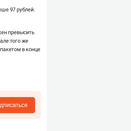
ше 97 рублей.
жен превысить
рале того же
пакетом в конце
дписаться