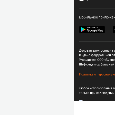
мобильное приложе
Деловая электронная га
Выдано федеральной сл
Учредитель ООО «Бизне
Шеф-редактор (главный 
Политика о персональн
Любое использование м
только при соблюдени