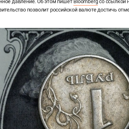
нное давление. Об этом пишет
Bloomberg
со ссылкой н
авительство позволит российской валюте достичь отме