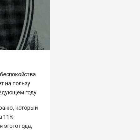
 беспокойства
т на пользу
ледующем году.
 юаню, который
а 11%
 этого года,