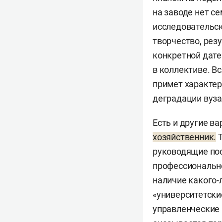
на заводе нет с
исследовательск
творчество, рез
конкретной дате
в коллективе. В
примет характер
деградации вуза
Есть и другие в
хозяйственник.
Т
руководящие пос
профессионально
наличие какого-
«университетски
управленческие 