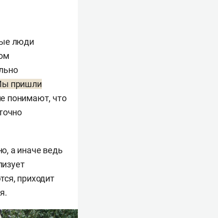
ные люди
ном
льно
«Мы пришли
не понимают, что
 точно
, а иначе ведь
лизует
тся, приходит
я.