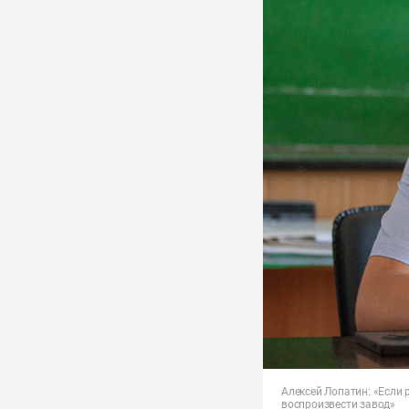
Алексей Лопатин: «Если 
воспроизвести завод»