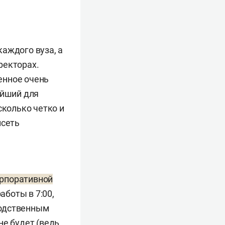
аждого вуза, а
ректорах.
енное очень
ейший для
сколько четко и
исеть
корпоративной
аботы в 7:00,
водственным
 не будет (ведь