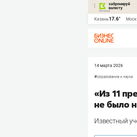
забронируй
валюту
17.6°
Казань
Моск
14 марта 2026
#
образование и наука
«Из 11 п
не было 
Известный уче