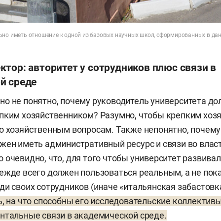
ьно иметь отношение к одной из базовых научных школ, сформированных в да
тор: авторитет у сотрудников плюс связи в
й среде
о не понятно, почему руководитель университета д
пким хозяйственником? Разумно, чтобы крепким хоз
о хозяйственным вопросам. Также непонятно, почему
жен иметь административный ресурс и связи во влас
 очевидно, что, для того чтобы университет развивал
ежде всего должен пользоваться реальным, а не по
ди своих сотрудников (иначе «итальянская забастовк
ь, на что способны его исследовательские коллективы
нтальные связи в академической среде.