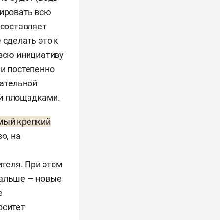
зировать всю
 составляет
 сделать это к
 всю инициативу
 и постепенно
чательной
ми площадками.
мый крепкий
о, на
теля. При этом
Дальше — новые
е
рситет