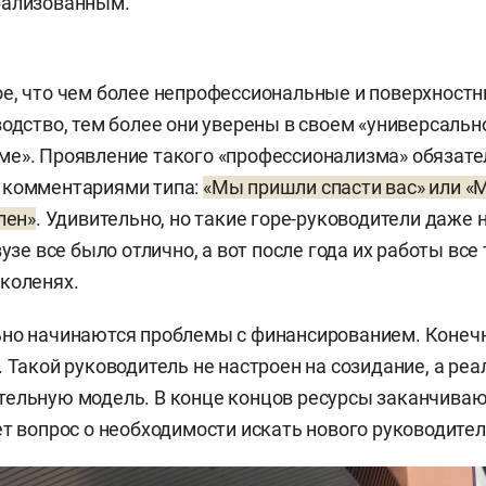
рализованным.
е, что чем более непрофессиональные и поверхност
водство, тем более они уверены в своем «универсаль
е». Проявление такого «профессионализма» обязате
 комментариями типа:
«Мы пришли спасти вас» или 
лен»
. Удивительно, но такие горе-руководители даже 
вузе все было отлично, а вот после года их работы все
коленях.
но начинаются проблемы с финансированием. Конечно
 Такой руководитель не настроен на созидание, а реа
ельную модель. В конце концов ресурсы заканчиваю
ет вопрос о необходимости искать нового руководител