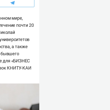
енном мире,
течение почти 20
Николай
 университетов
ства, а также
а бывшего
ге для «БИЗНЕС
овок КНИТУ-КАИ