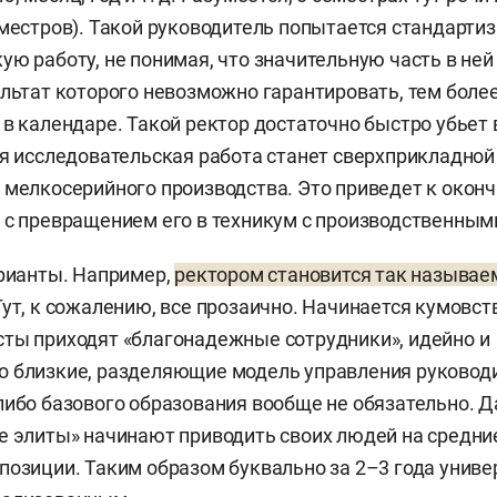
еместров). Такой руководитель попытается стандарти
ую работу, не понимая, что значительную часть в ней
ультат которого невозможно гарантировать, тем более
 в календаре. Такой ректор достаточно быстро убьет
ся исследовательская работа станет сверхприкладной
 мелкосерийного производства. Это приведет к окон
 с превращением его в техникум с производственны
арианты. Например,
ректором становится так называе
ут, к сожалению, все прозаично. Начинается кумовств
ты приходят «благонадежные сотрудники», идейно и
 близкие, разделяющие модель управления руководи
либо базового образования вообще не обязательно. 
е элиты» начинают приводить своих людей на средни
позиции. Таким образом буквально за 2–3 года униве