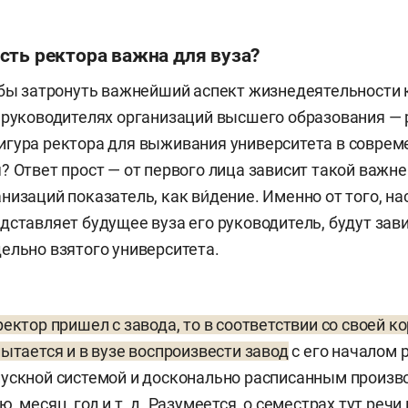
сть ректора важна для вуза?
 бы затронуть важнейший аспект жизнедеятельности к
 руководителях организаций высшего образования — 
гура ректора для выживания университета в соврем
? Ответ прост — от первого лица зависит такой важн
изаций показатель, как ви́дение. Именно от того, на
дставляет будущее вуза его руководитель, будут зав
ельно взятого университета.
ректор пришел с завода, то в соответствии со своей 
пытается и в вузе воспроизвести завод
с его началом р
пускной системой и досконально расписанным произ
, месяц, год и т. д. Разумеется, о семестрах тут речи