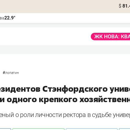
$
81.
22.9°
ва
#
лопатин
резидентов Стэнфордского унив
ни одного крепкого хозяйствен
ный о роли личности ректора в судьбе униве