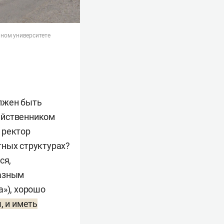
нном университете
олжен быть
яйственником
 ректор
тных структурах?
ся,
казным
а»), хорошо
, и иметь