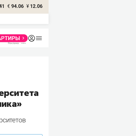
41
€
94.06
¥
12.06
ерситета
ника»
рситетов