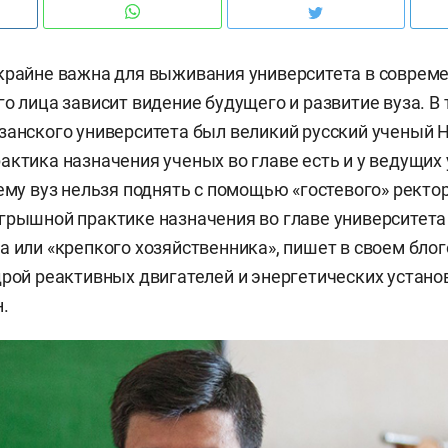
крайне важна для выживания университета в соврем
о лица зависит видение будущего и развитие вуза. В 
занского университета был великий русский ученый 
актика назначения ученых во главе есть и у ведущих
чему вуз нельзя поднять с помощью «гостевого» ректор
грышной практике назначения во главе университет
а или «крепкого хозяйственника», пишет в своем бло
дрой реактивных двигателей и энергетических устан
.