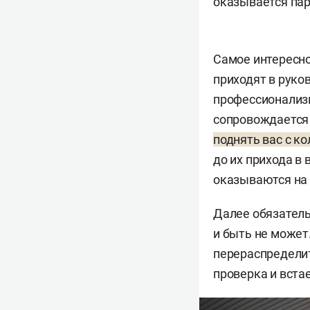
оказывается па
Самое интересно
приходят в руко
профессионализм
сопровождается
поднять вас с ко
до их прихода в 
оказываются на 
Далее обязатель
и быть не может.
перераспределит
проверка и вста