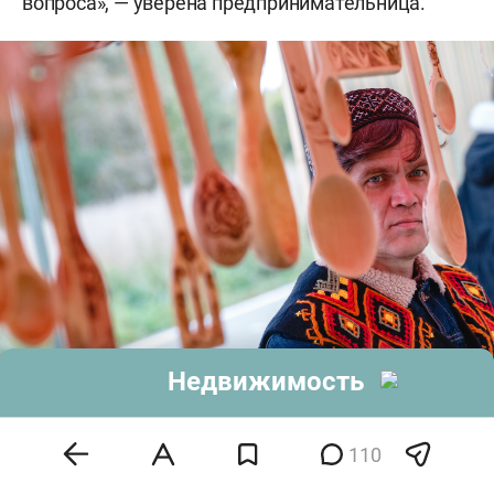
вопроса», — уверена предпринимательница.
Недвижимость
«Ремесленники, которые будут в ЦУМе, в основном представители
нанобизнеса. У большинства нет возможности содержать продавцов,
многие столкнутся с налоговой системой и бюрократией»
110
Фото: «БИЗНЕС Online»