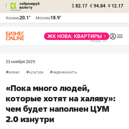
забронируй
$
82.17
€
94.84
¥
12.17
валюту
20.1°
18.9°
Казань
Москва
23 ноября 2025
#
#
#
бизнес
культура
недвижимость
«Пока много людей,
которые хотят на халяву»:
чем будет наполнен ЦУМ
2.0 изнутри