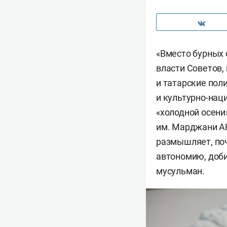
«Вместо бурных 
власти Советов,
и татарские пол
и культурно-нац
«холодной осени
им. Марджани АН
размышляет, по
автономию, доби
мусульман.