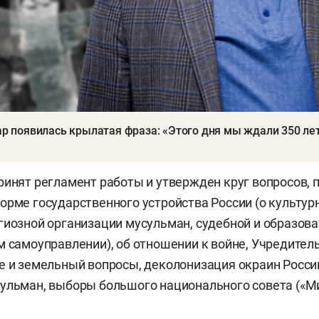
ар появилась крылатая фраза: «Этого дня мы ждали 350 лет
ринят регламент работы и утвержден круг вопросов,
орме государственного устройства России (о культу
гиозной организации мусульман, судебной и образов
м самоуправлении), об отношении к войне, Учредител
е и земельный вопросы, деколонизация окраин Росси
ульман, выборы большого национального совета («Ми