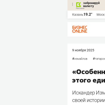
забронируй
валюту
19.2°
Казань
Моск
9 ноября 2025
#
#
измайлов
татарс
«Особенн
этого ед
Искандер Изма
своей истории