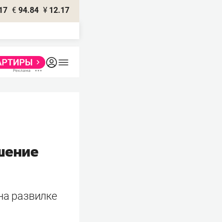
17
€
94.84
¥
12.17
шение
на развилке