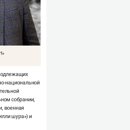
!»
 подлежащих
рно-национальной
ательной
ьном собрании,
и, военная
лли шура») и