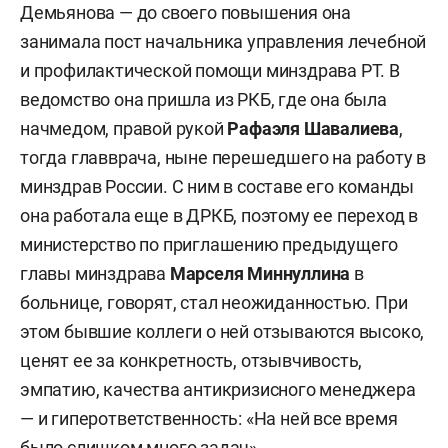
Демьянова — до своего повышения она
занимала пост начальника управления лечебной
и профилактической помощи минздрава РТ. В
ведомство она пришла из РКБ, где она была
начмедом, правой рукой
Рафаэля Шавалиева
,
тогда главврача, ныне перешедшего на работу в
минздрав России. С ним в составе его команды
она работала еще в ДРКБ, поэтому ее переход в
министерство по приглашению предыдущего
главы минздрава
Марселя Миннуллина
в
больнице, говорят, стал неожиданностью. При
этом бывшие коллеги о ней отзываются высоко,
ценят ее за конкретность, отзывчивость,
эмпатию, качества антикризисного менеджера
— и гиперответственность: «На ней все время
было слишком много задач».