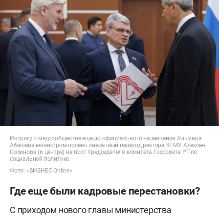
Интригу в медсообществе еще до официального назначения Альмира
Абашева министром посеял внезапный переход ректора КГМУ Алексея
Созинова (в центре) на пост председателя комитета Госсовета РТ по
социальной политике
Фото: «БИЗНЕС Online»
Где еще были кадровые перестановки?
С приходом нового главы министерства