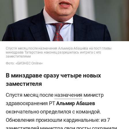
Спустя месяц после назначения Альмира Абашева на пост главы
минздрава Татарстана наконец разрешилась интрига с его
заместителями
Фото: «БИЗНЕС Online»
В минздраве сразу четыре новых
заместителя
Спустя месяц после
назначения
министр
здравоохранения РТ
Альмир Абашев
окончательно определился с командой.
Обновления произошли кардинальные: из 7
заместителей министра свои посты сохранили