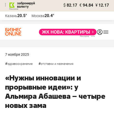
забронируй
$
82.17
€
94.84
¥
12.17
валюту
20.5°
20.4°
Казань
Москва
7 ноября 2025
#
#
здравоохранение
отставки и назначения
«Нужны инновации и
прорывные идеи»: у
Альмира Абашева – четыре
новых зама