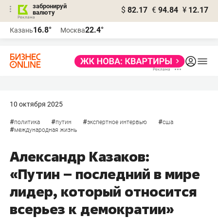
забронируй
$
82.17
€
94.84
¥
12.17
валюту
16.8°
22.4°
Казань
Москва
10 октября 2025
#
#
#
#
политика
путин
экспертное интервью
сша
#
международная жизнь
Александр Казаков:
«Путин – последний в мире
лидер, который относится
всерьез к демократии»