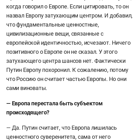
когда говорил о Европе. Если цитировать, то он
объединенного конгресса русской общины
назвал Европу затухающим центром. И добавил,
Латвии и активистом штаба защиты русских
что фундаментальные ценностные,
школ. Был инициатором объединенного
цивилизационные вещи, связанные с
конгресса русских общин Латвии и одним из
европейской идентичностью, исчезают. Ничего
лидеров штаба защиты русских школ. За эту
позитивного о Европе он не сказал. У этого
деятельность в 2004 году депортирован из
затухающего центра шансов нет. Фактически
Латвии. Работал в партии «Родина», был одним
Путин Европу похоронил. К сожалению, потому
из идеологов движения «Местные» и руководил
что Россию он считает частью Европы. Но они
молодежным клубом при «Молодой гвардии»
сами виноваты.
«Единой России». Был консультантом (по
вопросам экологии) Общественной палаты
— Европа п
ерестала быть
с
убъектом
Российской Федерации и членом центрального
происходящего?
совета Всероссийского общества охраны
природы. Был советником главы ДНР
— Да. Путин считает, что Европа лишилась
Захарченко. После его трагической смерти
ценностного суверенитета, сама от него