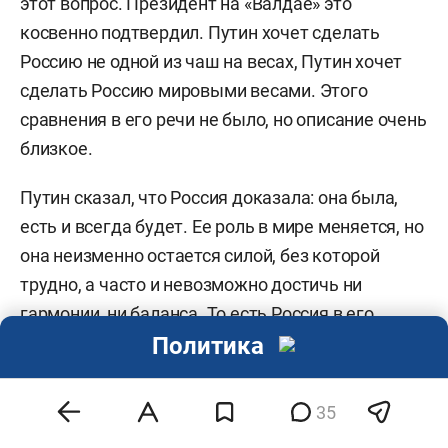
этот вопрос.
Президент на «Валдае» это
косвенно подтвердил. Путин хочет сделать
Россию не одной из чаш на весах, Путин хочет
сделать Россию мировыми весами. Этого
сравнения в его речи не было, но описание очень
близкое.
Путин сказал, что Россия доказала: она была,
есть и всегда будет. Ее роль в мире меняется, но
она неизменно остается силой, без которой
трудно, а часто и невозможно достичь ни
гармонии, ни баланса. То есть Россия в его
Политика
понимании — это ключевой уравновешивающий
игрок в мировой системе. А вы знаете, кто
Путин
по гороскопу? Именно Весы.
35