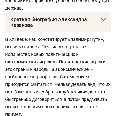
учебники истории этих, условно говоря, ведущих
держав.
Краткая биография Александра
Казакова
Александр Юрьевич Казаков
— политический
В
XXI
веке, как констатирует Владимир Путин,
философ, сопредседатель Клуба народного
все изменилось. Появилось огромное
единства, бывший советник
Александра
количество новых политических и
Захарченко
.
экономических игроков. П
олитические игроки —
это страны и народы, а экономические —
Родился 6 декабря 1965 года в Риге.
глобальные корпорации. С их мнением
Трудовую карьеру начал на заводе. Учился в
приходится считаться. Нельзя делать вид, что их
МГУ им. Ломоносова на философском
нет. Уже нельзя собрать клуб великих держав,
факультете, но не окончил вуз.
быстренько договориться, а потом предъявить
всем остальным свои правила, их никто не
Во время учебы начал карьеру журналиста,
примет.