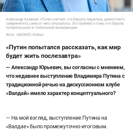
Александр Казаков: «Путин считает, что Европа лишилась ценностного
суверенитета, сама от него отказалась. Это привело к тому, что Европа
потеряла шанс в глобальной конкуренции»
Фото: «БИЗНЕС Online»
«Путин попытался рассказать, как мир
будет жить послезавтра»
— Александр Юрьевич, вы согласны с мнением,
что недавнее выступление Владимира Путина с
традиционной речью на дискуссионном клубе
«Валдай» имело характер концептуального?
— На мой взгляд, выступление Путина на
«Валдае» было промежуточно-итоговым.