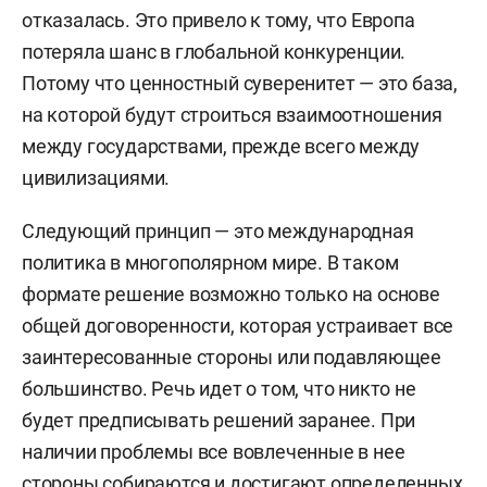
уехал в Москву. Был первым заместителем
отказалась. Э
то привело к тому, что Европа
председателя партии «За Правду».
потеряла шанс в глобальной конкуренции.
Потому что ценностный суверенитет — это база,
на которой будут строиться взаимоотношения
между государствами, прежде всего между
цивилизациями.
Следующий принцип — это международная
политика в многополярном мире. В таком
формате решение возможно только на основе
общей договоренности, которая устраивает все
заинтересованные стороны или подавляющее
большинство.
Речь идет о том, что никто не
будет предписывать решений заранее. При
наличии проблемы все вовлеченные в нее
стороны собираются и достигают определенных