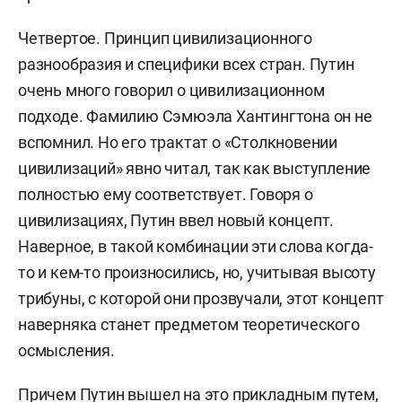
сотрудничал с изданиями «Гласность», «Выбор» и
«Христианский информационный вестник»,
Четвертое. Принцип цивилизационного
распространял самиздат, из-за чего имел
разнообразия и специфики всех стран.
Путин
неприятности по линии КГБ, но без последствий.
очень много говорил о цивилизационном
Затем переехал в Ригу и основал христианские
подходе. Фамилию Сэмюэла
Хантингтона он не
курсы, где читали лекции известные рижские
вспомнил. Но его трактат о «Столкновении
православные священники, а также сам
цивилизаций» явно читал, так как выступление
основатель. В 2001 году, будучи «негражданином
полностью ему соответствует.
Говоря о
ЛР», Казаков принял российское гражданство и
цивилизациях, Путин ввел новый концепт.
оформил вид на жительство в Латвии. Работал
Наверное, в такой комбинации эти слова когда-
на ТВ Латвии в программе «Будни», сотрудничал
то и кем-то произносились, но, учитывая высоту
с изданиями России и Украины,
трибуны, с которой они прозвучали, этот концепт
информационным агентством Regnum. В Латвии
наверняка станет предметом теоретического
активно занимался общественной
осмысления.
деятельностью по защите прав русских жителей
Причем Путин вышел на это прикладным путем,
страны. Был членом оргкомитета