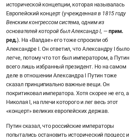
исторической концепции, которая называлась
Европейский концерт (у
чрежденная в 1815 году
Венским конгрессом система, одним из
основателей которой был Александр I,
—
прим.
ред.
). На «Валдае» е
го тоже спросили об
Александре I. Он ответил, что Александру I было
легче, потому что тот был императором, а Путин
всего лишь избранный президент. Но на самом
деле в отношении Александра I Путин тоже
сказал принципиально важные вещи. Он
покритиковал императора. Хотя скорее не его, а
Николая I, на плечи которого и лег весь этот
«концерт» великих европейских держав.
Путин сказал, что российские императоры
попытались остановить исторический процесс и