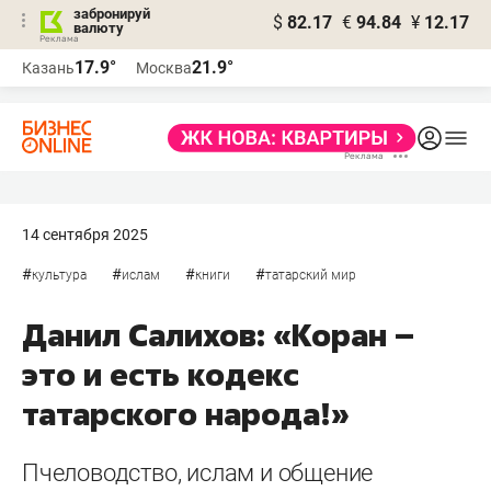
забронируй
$
82.17
€
94.84
¥
12.17
валюту
17.9°
21.9°
Казань
Москва
14 сентября 2025
#
#
#
#
культура
ислам
книги
татарский мир
Данил Салихов: «Коран –
это и есть кодекс
татарского народа!»
Пчеловодство, ислам и общение