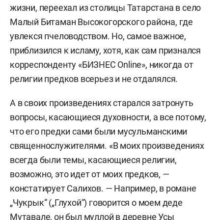
жизни, переехал из столицы Татарстана в село
Дата рождения — 07.10.1958 (Татарстан,
Малый Битаман Высокогорского района, где
Актанышский район, поселок совхоза им.
увлекся пчеловодством. Но, самое важное,
Кирова).
приблизился к исламу, хотя, как сам признался
корреспонденту «БИЗНЕС Online», никогда от
1976–1979 — учеба в Казанском музыкальном
религии предков всерьез и не отдалялся.
училище.
А в своих произведениях старался затронуть
1979–1983 — учеба в Казанском театральном
вопросы, касающиеся духовности, а все потому,
училище.
что его предки сами были мусульманскими
1983–1985 — актер Татарского
священнослужителями. «В моих произведениях
государственного академического театра им.
всегда были темы, касающиеся религии,
Камала.
возможно, это идет от моих предков, —
констатирует Салихов. — Например, в романе
1985–1991 — актер Татарского
„Чукрык“ („Глухой“) говорится о моем деде
государственного театра драмы и комедии им.
Мутавале, он был муллой в деревне Усы