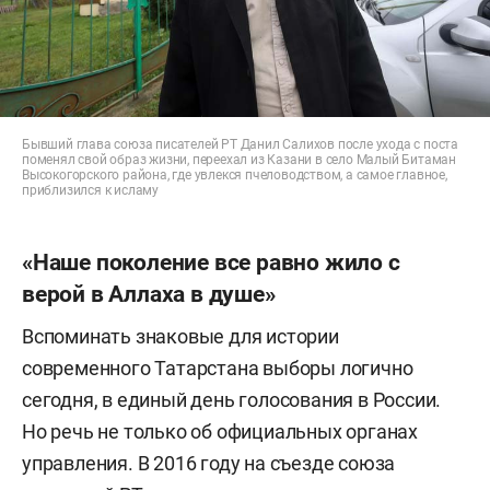
Бывший глава союза писателей РТ Данил Салихов после ухода с поста
поменял свой образ жизни, переехал из Казани в село Малый Битаман
Высокогорского района, где увлекся пчеловодством, а самое главное,
приблизился к исламу
«Наше поколение все равно жило с
верой в Аллаха в душе»
Вспоминать знаковые для истории
современного Татарстана выборы логично
сегодня, в единый день голосования в России.
Но речь не только об официальных органах
управления. В 2016 году на съезде союза