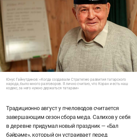
Юнус Гайнутдинов: «Когда создавали Стратегию развития татарского
народа, было много разговоров. Я лично считаю, что Коран и есть наш
кодекс, за него нужно держаться татарам»
Традиционно август у пчеловодов считается
завершающим сезон сбора меда. Салихов у себя
в деревне придумал новый праздник — «Бал
бәйрәме», который он устраивает перед