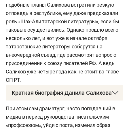
подобные планы Салихова встретили резкую
отповедь в республике, ему даже
предсказали
роль «Шах-Али татарской литературы», если бы
таковые осуществились. Однако прошло всего
несколько лет, и вот уже в начале октября
татарстанские литераторы соберутся на
внеочередной съезд, где
рассмотрят
вопрос о
присоединении к союзу писателей РФ. А ведь
Салихов уже четыре года как не стоит во главе
СП РТ.
Краткая биография Данила Салихова
Данил Хабибрахманович Салихов
— российский
При этом сам драматург, часто попадавший в
и татарский писатель, драматург.
медиа в период руководства писательским
«профсоюзом», уйдя с поста, изменил образ