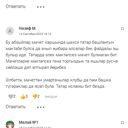
Ответить
Назиф М.
14 Сентября 2025
18:14
Бу абзыйлар мәчет каршында шәхси татар башлангыч
мәктәбе булса да ачып җибәрә алсалар бик файдалы эш
булыр иде. Татарда элек мәктәпсез мәчет булмаган бит.
Мәчетләрне мәктәпсез генә торгыздык та яшьләр русча
сөйләшә дип аптырап йөрибез.
Әлбәттә, мәчеттән умартачылар клубы да һәм башка
түгәрәкләр дә ясап була. Татар исламы бит бездә.
2
3
2
эмодзи
Ответить
Малай №1
15 Сентября 2025
11:21