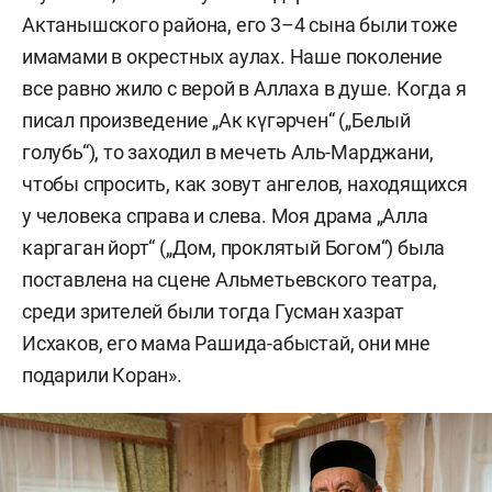
Тинчурина.
Актанышского района, его 3–4 сына были тоже
имамами в окрестных аулах. Наше поколение
1992–1993 — заместитель главного редактора
все равно жило с верой в Аллаха в душе. Когда я
журнала «Салават Күпере».
писал произведение „Ак күгәрчен“ („Белый
1993–1998 — заместитель председателя союза
голубь“), то заходил в мечеть Аль-Марджани,
писателей Татарстана.
чтобы спросить, как зовут ангелов, находящихся
у человека справа и слева. Моя драма „Алла
1993–2006 — директор литературного фонда
каргаган йорт“ („Дом, проклятый Богом“) была
Татарстана.
поставлена на сцене Альметьевского театра,
среди зрителей были тогда Гусман хазрат
2006–2010 — ответственный секретарь
Исхаков, его мама Рашида-абыстай, они мне
альметьевского отделения союза писателей.
подарили Коран».
2016–2020 — председатель союза писателей
Татарстана.
Женат, двое детей.