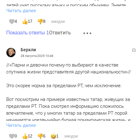
детей учат русскому языку и русским обычаям. Знаете
Читать далее
почему? Потому что хотят. Обучение в школе - на
английском, но ВСЕ говорят дома на родном, русском.
4
17
8
эмодзи
Если нет культуры родной речи и традиций в семье - хоть
Ответить
убейтесь, ничего не сохранится. Уже были 2000-е с
Показать ответы 1
поголовным обучением татарскому. Так его не только
русские не выучили, но и татары забыли, потому что путём
Беркли
тотального навязывания еще ничего хорошего не
28 Августа 2025
10:46
прижилось.
//«Парни и девочки почему-то выбирают в качестве
спутника жизни представителя другой национальности»//
Это скорее норма за пределами РТ, чем исключение.
Вот посмотрим на примере известных татар, живущих за
пределами РТ. Пока смотрел информацию сложилось
впечатление, что у многих татар за пределами РТ порой
начинается чрезвычайно бурная романтическая жизнь, и
Читать далее
каждая новая пассия - всё юнее и юнее. Разница в
возрасте с супругой в 40 лет - почти норма.
0
12
6
1
эмодзи