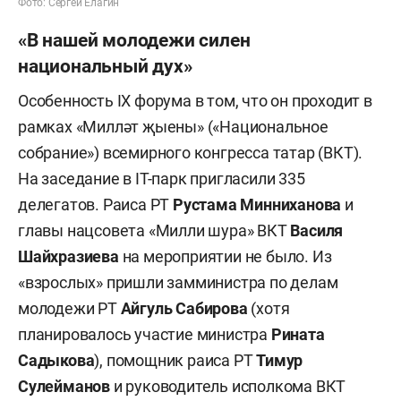
Фото: Сергей Елагин
«В нашей молодежи силен
национальный дух»
Особенность
IX
форума в том, что он проходит в
рамках «Милл
әт җые
ны» («Национальное
собрание»)
всемирного конгресса татар (ВКТ).
На заседание в
IT
-парк пригласили 335
делегатов. Раиса РТ
Рустама Минниханова
и
главы нацсовета «Милли шура» ВКТ
Василя
Шайхразиева
на мероприятии не было. Из
«взрослых» пришли замминистра по делам
молодежи РТ
Айгуль Сабирова
(хотя
планировалось участие министра
Рината
Садыкова
), помощник раиса РТ
Тимур
Сулейманов
и руководитель исполкома ВКТ