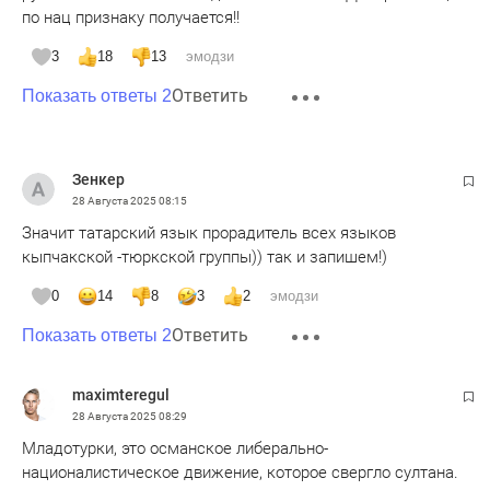
по нац признаку получается!!
3
18
13
эмодзи
Ответить
Показать ответы 2
Зенкер
28 Августа 2025
08:15
Значит татарский язык прорадитель всех языков
кыпчакской -тюркской группы)) так и запишем!)
0
14
8
3
2
эмодзи
Ответить
Показать ответы 2
maximteregul
28 Августа 2025
08:29
Младотурки, это османское либерально-
националистическое движение, которое свергло султана.