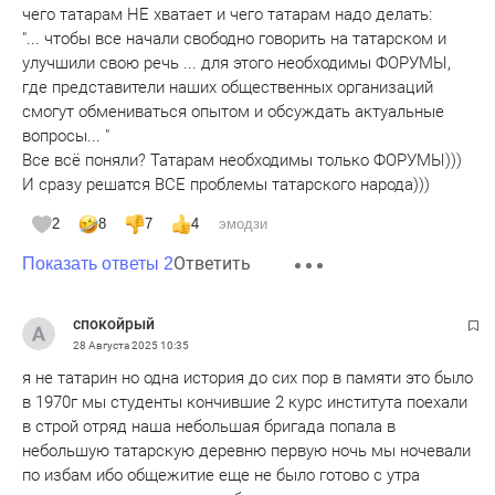
чего татарам НЕ хватает и чего татарам надо делать:
"... чтобы все начали свободно говорить на татарском и
улучшили свою речь ... для этого необходимы ФОРУМЫ,
где представители наших общественных организаций
смогут обмениваться опытом и обсуждать актуальные
вопросы... "
Все всё поняли? Татарам необходимы только ФОРУМЫ)))
И сразу решатся ВСЕ проблемы татарского народа)))
2
8
7
4
эмодзи
Ответить
Показать ответы 2
спокойрый
28 Августа 2025
10:35
я не татарин но одна история до сих пор в памяти это было
в 1970г мы студенты кончившие 2 курс института поехали
в строй отряд наша небольшая бригада попала в
небольшую татарскую деревню первую ночь мы ночевали
по избам ибо общежитие еще не было готово с утра