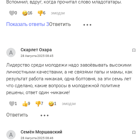
Вспомнил, вдруг, когда прочитал слово младотатары.
0
16
6
эмодзи
Ответить
Показать ответы 3
Скарлет Охара
28 Августа 2025
08:45
Лидерство среди молодежи надо завоёвывать высокими
личностными качествами, а не связями папы и мамы, как
результат работа никакая, одна болтовня, за эти семь лет
что сделано, какие вопросы в молодежной политике
решены, ответ один -никакие!
1
9
7
1
эмодзи
Ответить
Семён Моршавский
28 Августа 2025
08:46