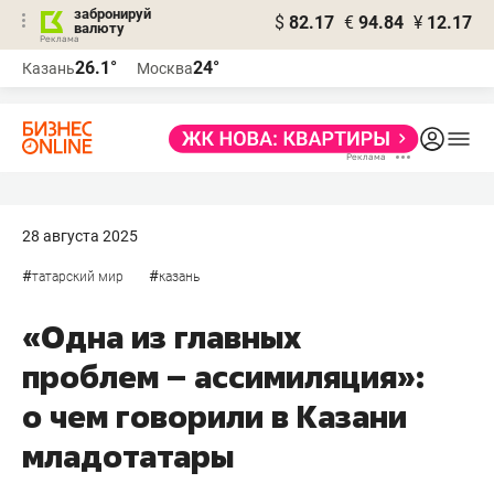
забронируй
$
82.17
€
94.84
¥
12.17
валюту
26.1°
24°
Казань
Москва
28 августа 2025
#
#
татарский мир
казань
«Одна из главных
проблем – ассимиляция»:
о чем говорили в Казани
младотатары