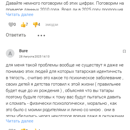
Давайте немного поговорим об этих цифрах. Поговорим на
примере данных 2010 года. Вряд ли в 2025 году пропорция
- Зельфира Трегулова. Экс- генеральный директор
Читать далее
межнациональных браков изменилась.
Третьяковской галереи. Муж русский. Две дочери.
0
7
4
эмодзи
Так в 2010 году у татар было 762566 супружеских пар. Из
- Ренат Агзамов. Известный российский кондитер. Жена
Ответить
них 31,6% находились в смешанных браках, где мужем
Валерия. Сын Тимур.
был татарин. Смешанных пар, где жена-татарка чуть
меньше - 30,9%.
-Алина Кабаева. Спортсменка. Русский муж. Двое
Bure
сыновей (?).
28 Августа 2025
14:13
Много это или мало? Сравним с некоторыми другими
для меня такой проблемы вообще не существут я даже не
народами. Скажем у удмуртов доля смешанных семей
- Ильдар Абдразаков. Оперный певец. Три брака. Первая
понимаю этих людей для которых татарская идентичнсть
составляет 37,1%, а у мордвы - 49,4%.
жена Ольга Трифонова. Дочь Эльвира. 2 жена Ольга
в тягость , считаю это какое то психическое заболевание ,
Бородина. Третья жена Марика Гвилава. Дети Рианна,
своих детей я детства готовил к этой жизни ( правильнее
А вот имеющееся здесь в комментариях предубеждение,
Александра и Амир.
будет еще до их рождения ) , объясняя что вы татары
что чуваши больше, чем татары ассимилируются -
поэтому будьте готовы к тому вас будут пытаться давить
статистикой не подтверждается. Доля смешанных браков
- Муслима Латыпова. Владелица Бахетле. Разведена.
и сломать - физически психологически , морально , как
у чувашей 28,9%
Дочь Эльвира Харламова. Замужем за бизнесменом и
это было с моими родителями и лично со мною . они в
экс-футболистом Сергеем Харламовым. Внук Эрик
этом убедились через некоторое время даже в окружении
Но это мы говорили о межнациональных браках народов в
Читать далее
Харламов.
казахов , про другие национальности и говорить не чего .
целом, а интересно, отличается ли эта пропорция внутри
считаю что ассимиляция татар это ошибка или глупость