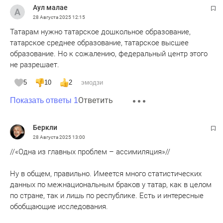
Аул малае
- певица Эльмира Каллимулина. Муж - Евгений
28 Августа 2025
12:15
Ксенофонтов. Сын Мурад.
Татарам нужно татарское дошкольное образование,
татарское среднее образование, татарское высшее
- оперная певица Аида Гарифуллина. Дочь Оливия (партнёр
образование. Но к сожалению, федеральный центр этого
неизвестен), муж Алексей Воробьёв
не разрешает.
- актириса Нафиса Хайруллина. Муж Алексея Воробьев (?)
5
10
2
эмодзи
Ответить
Показать ответы 1
- Ильшат Аминов, ген директор ТНВ. Жена - Ольга. Дочь
Карина.
Беркли
- Сергей Когогин ген. директор КАМАЗа. 2 жены. 1 жена
28 Августа 2025
13:00
Людмила. Дети Константин. 2 жена Альфия Гумаровна
//«Одна из главных проблем – ассимиляция»//
Когогина. Сын Максим.
Ну в общем, правильно. Имеется много статистических
- Эльвира Набиуллина. Председатель Центрального банка.
данных по межнациональным браков у татар, как в целом
Муж - Ярослав Кузьминов. Сын Василий.
по стране, так и лишь по республике. Есть и интересные
обобщающие исследования.
- Миляуша Айтуганова - руководитель «Татаркино».
Русский муж. Сын Тимур и дочь.