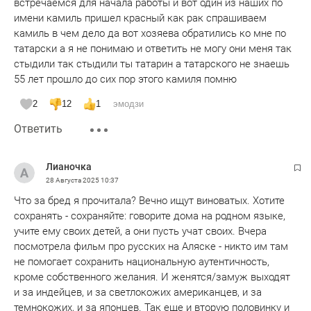
встречаемся для начала работы и вот один из наших по
имени камиль пришел красный как рак спрашиваем
камиль в чем дело да вот хозяева обратились ко мне по
татарски а я не понимаю и ответить не могу они меня так
стыдили так стыдили ты татарин а татарского не знаешь
55 лет прошло до сих пор этого камиля помню
2
12
1
эмодзи
Ответить
Лианочка
28 Августа 2025
10:37
Что за бред я прочитала? Вечно ищут виноватых. Хотите
сохранять - сохраняйте: говорите дома на родном языке,
учите ему своих детей, а они пусть учат своих. Вчера
посмотрела фильм про русских на Аляске - никто им там
не помогает сохранить национальную аутентичность,
кроме собственного желания. И женятся/замуж выходят
и за индейцев, и за светлокожих американцев, и за
темнокожих, и за японцев. Так еще и вторую половинку и