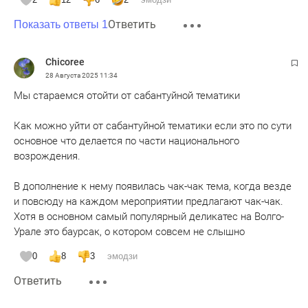
Ответить
Показать ответы 1
- Актриса Чулпан Хаматова. 3 мужа. 1 Иван Волков (дети
Арина и Ася), 2. Алексей Дубинин, 3. Александр Шейн.
дочь Ия.
Chicoree
28 Августа 2025
11:34
- актёр Марат Башаров. 1 жена - Елизаветой Круцко (дочь
Мы стараемся отойти от сабантуйной тематики
Амели), 2 жена - Екатерина Архарова. 3 жена - Елизавете
Шевырков (сын Марсель).
Как можно уйти от сабантуйной тематики если это по сути
основное что делается по части национального
- Роальд Сагдеев. Советский и американский физик.
возрождения.
Академик . 1 жена Тэма Давидовна Франк-Каменецкая.
Дети Анна и Игорь. 2 жена - Сьюзен Эйзенхауэр.
В дополнение к нему появилась чак-чак тема, когда везде
и повсюду на каждом мероприятии предлагают чак-чак.
- певица Алсу. муж Ян Рафаэльевич Абрамов. Дети
Хотя в основном самый популярный деликатес на Волго-
Ралифа и Рафаэль
Урале это баурсак, о котором совсем не слышно
- Рашид Нургалиев. Первый заместитель секретаря
0
8
3
эмодзи
Совета безопасности Российской Федерации. Экс-
Ответить
министр МВД РФ. Жена маргарита. Сыновья Максим и
Рашид.