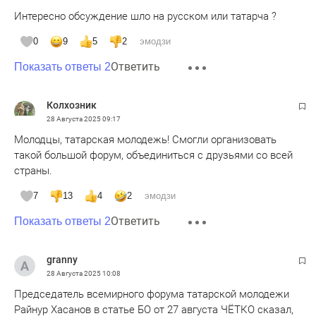
Интересно обсуждение шло на русском или татарча ?
0
9
5
2
эмодзи
Ответить
Показать ответы 2
Колхозник
28 Августа 2025
09:17
Молодцы, татарская молодежь! Смогли организовать
такой большой форум, объединиться с друзьями со всей
страны.
7
13
4
2
эмодзи
Ответить
Показать ответы 2
granny
28 Августа 2025
10:08
Председатель всемирного форума татарской молодежи
Райнур Хасанов в статье БО от 27 августа ЧЁТКО сказал,