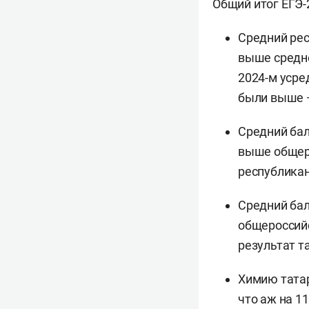
Общий итог ЕГЭ-
Средний рес
выше средне
2024-м усре
были выше —
Средний бал
выше общеро
республикан
Средний бал
общероссийс
результат т
Химию татар
что аж на 1