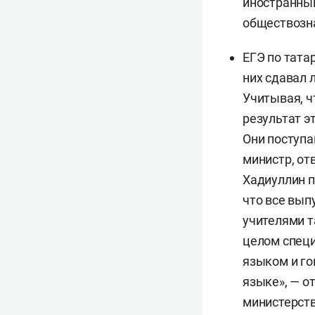
иностранный
обществозн
ЕГЭ по тата
них сдавал 
Учитывая, ч
результат э
Они поступа
министр, от
Хадиуллин п
что все вып
учителями т
целом специ
языком и го
языке», — о
министерст