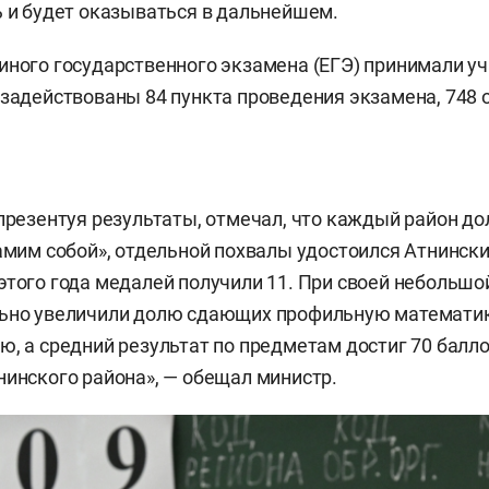
 и будет оказываться в дальнейшем.
иного государственного экзамена (ЕГЭ) принимали уча
 задействованы 84 пункта проведения экзамена, 748
 презентуя результаты, отмечал, что каждый район д
самим собой», отдельной похвалы удостоился Атнинский
этого года медалей получили 11. При своей небольшо
ьно увеличили долю сдающих профильную математику
ю, а средний результат по предметам достиг 70 балло
нинского района», — обещал министр.