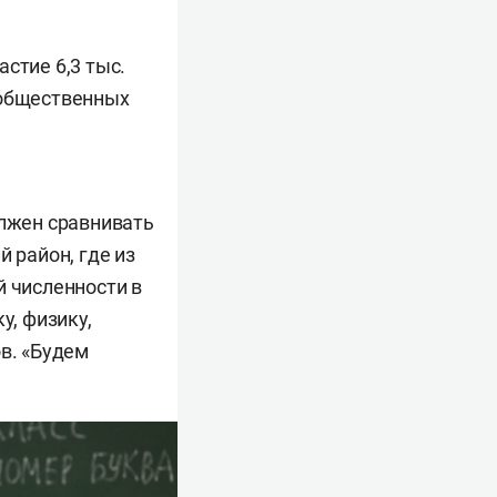
стие 6,3 тыс.
 общественных
олжен сравнивать
 район, где из
й численности в
, физику,
в. «Будем