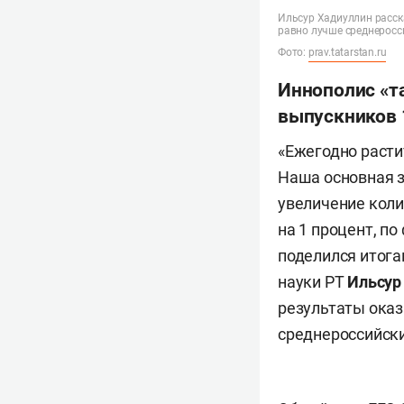
Ильсур Хадиуллин расска
равно лучше среднеросс
Фото:
prav.tatarstan.ru
Иннополис «та
выпускников 
«Ежегодно расти
Наша основная з
увеличение коли
на 1 процент, по
поделился итога
науки РТ
Ильсур
результаты оказ
среднероссийски