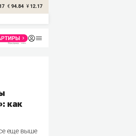
17
€
94.84
¥
12.17
ы
: как
все еще выше