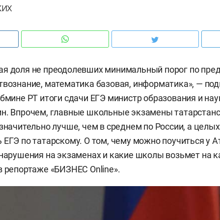
ких
ая доля не преодолевших минимальный порог по пре
твознание, математика базовая, информатика», — под
абмине РТ итоги сдачи ЕГЭ министр образования и на
ин. Впрочем, главные школьные экзамены татарстан
 значительно лучше, чем в среднем по России, а целы
 ЕГЭ по татарскому. О том, чему можно поучиться у А
 нарушения на экзаменах и какие школы возьмет на 
в репортаже «БИЗНЕС Online».