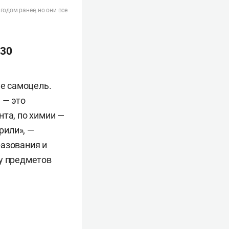
одом ранее, но они все
 30
не самоцель.
 — это
нта, по химии —
рили», —
разования и
у предметов