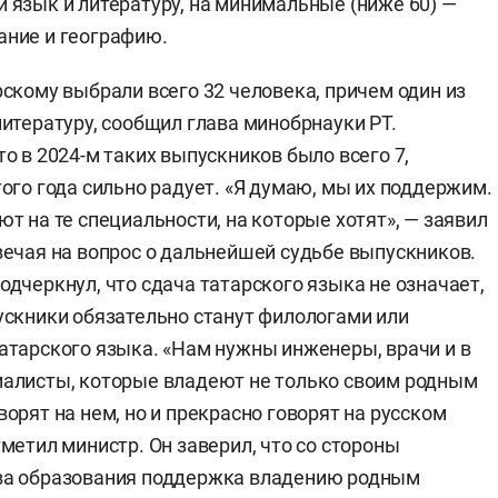
 язык и литературу, на минимальные (ниже 60) —
ание и географию.
рскому выбрали всего 32 человека, причем один из
литературу, сообщил глава минобрнауки РТ.
то в 2024-м таких выпускников было всего 7,
того года сильно радует. «Я думаю, мы их поддержим.
ют на те специальности, на которые хотят», — заявил
вечая на вопрос о дальнейшей судьбе выпускников.
одчеркнул, что сдача татарского языка не означает,
ускники обязательно станут филологами или
атарского языка. «Нам нужны инженеры, врачи и в
алисты, которые владеют не только своим родным
ворят на нем, но и прекрасно говорят на русском
тметил министр. Он заверил, что со стороны
ва образования поддержка владению родным