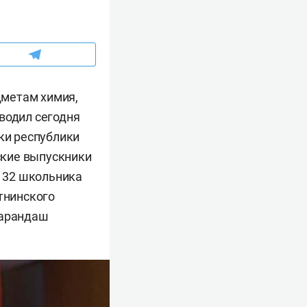
дметам химия,
водил сегодня
уки республики
ские выпускники
х 32 школьника
тнинского
карандаш