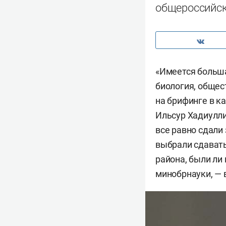
общероссийс
«Имеется больш
биология, общес
на брифинге в к
Ильсур Хадиулл
все равно сдали
выбрали сдавать
района, были ли
минобрнауки, — 