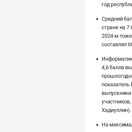
год республ
Средний бал
стране на 7
2024-м тоже
составлял 6
Информатику
4,6 балла в
прошлогодни
показатель 
выпускники 
участников,
Хадиуллин).
На максимал