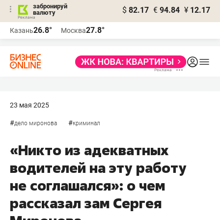
забронируй
$
82.17
€
94.84
¥
12.17
валюту
26.8°
27.8°
Казань
Москва
23 мая 2025
#
#
дело миронова
криминал
«Никто из адекватных
водителей на эту работу
не соглашался»: о чем
рассказал зам Сергея