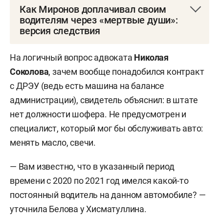
Как Миронов доплачивал своим
водителям через «мертвые души»:
версия следствия
По версии СКР и гособвинения, экс-глава
На логичный вопрос адвоката
Николая
КирМоса несколько лет оплачивал переработки
Соколова
, зачем вообще понадобился контракт
собственным водителям, но не из своего
с ДРЭУ (ведь есть машина на балансе
кармана.
администрации), свидетель объяснил: в штате
нет должности шофера. Не предусмотрен и
Так, водителю
Владиславу Златковскому
,
специалист, который мог бы обслуживать авто:
который работал с сентября 2016 года, он
менять масло, свечи.
обещал по 15 тыс. рублей в месяц за то, что тот
задерживался на работе, а иногда был
— Вам известно, что в указанный период
вынужден работать и в выходные, и в
времени с 2020 по 2021 год имелся какой-то
праздничные дни. Для этого
Сергей Миронов
постоянный водитель на данном автомобиле? —
якобы дал указание директору МУП «ДРЭУ
уточнила Белова у Хисматуллина.
Кировского района Казани»
Юрию Карапузову