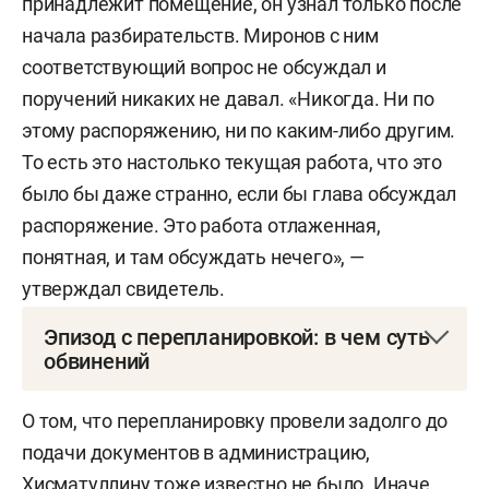
принадлежит помещение, он узнал только после
начала разбирательств. Миронов с ним
соответствующий вопрос не обсуждал и
поручений никаких не давал. «Никогда. Ни по
этому распоряжению, ни по каким-либо другим.
То есть это настолько текущая работа, что это
было бы даже странно, если бы глава обсуждал
распоряжение. Это работа отлаженная,
понятная, и там обсуждать нечего», —
утверждал свидетель.
Эпизод с перепланировкой: в чем суть
обвинений
По версии СКР и прокуратуры, в 2018 году
О том, что перепланировку провели задолго до
Миронова закупила три помещения почти на 500
подачи документов в администрацию,
«квадратов» на первом этаже 24-этажного дома
Хисматуллину тоже известно не было. Иначе