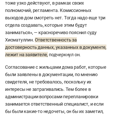
тоже узко действуют, в рамках своих
дала доверенность, обратилась в
полномочий, регламента. Комиссионных
администрацию КирМоса с заявлением
выходов дом смотреть нет. Тогда надо еще три
разрешить перепланировку. Спустя полтора
отдела создавать, которые этим будут
месяца Миронов, как глава района, подписал
заниматься», — красноречиво пояснил суду
распоряжение, которые эти изменения
Хисматуллин.
Ответственность за
согласовал. Обвинение считает, что Миронов
достоверность данных, указанных в документе,
знал, что в 2020 году «самовольная
лежит на заявителе,
подчеркнул он.
перепланировка», которую провели еще в 2018-
м, могла быть легализована только через суд. В
Согласование с жильцами дома работ, которые
августе 2020 года комиссия (в которую входили
были заявлены в документации, по мнению
в том числе сотрудники администрации
свидетеля, не требовалось, поскольку их
КирМоса) составила акт, согласно которому
интересы не затрагивались. Тем более в
приняла в эксплуатацию перепланированное
администрации вопросами перепланировки
помещение. В октябре Миронова его
занимается ответственный специалист, и если
зарегистрировала. По версии прокуратуры,
бы были какие-то недочеты, он бы их заметил,