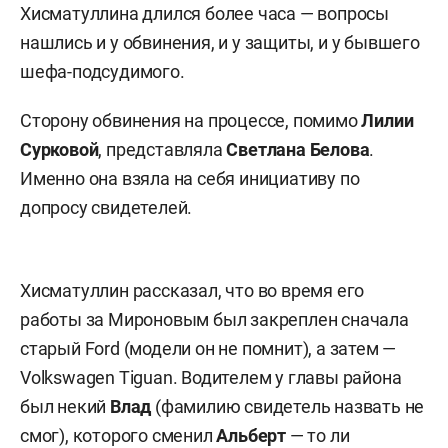
Хисматуллина длился более часа — вопросы
нашлись и у обвинения, и у защиты, и у бывшего
шефа-подсудимого.
Сторону обвинения на процессе, помимо
Лилии
Сурковой
, представляла
Светлана Белова
.
Именно она взяла на себя инициативу по
допросу свидетелей.
Хисматуллин рассказал, что во время его
работы за Мироновым был закреплен сначала
старый Ford (модели он не помнит), а затем —
Volkswagen Tiguan. Водителем у главы района
был некий
Влад
(фамилию свидетель назвать не
смог), которого сменил
Альберт
— то ли