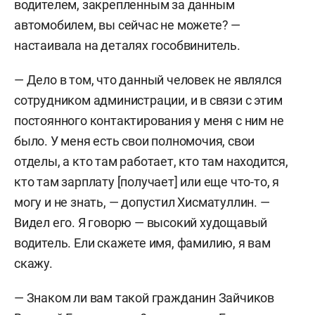
брат Шарапова получил на карту 348 тыс. рублей
водителем, закрепленным за данным
— это была зарплата за работу водителем Ford
автомобилем, вы сейчас не можете? —
(обвинение, напомним, уверено, что он был
настаивала на деталях гособвинитель.
трудоустроен фиктивно). Более того, МУП
— Дело в том, что данный человек не являлся
заплатило за него налоги еще на 106 тыс.
сотрудником администрации, и в связи с этим
рублей.
постоянного контактирования у меня с ним не
Когда брат Шарапова уволился, последний
было. У меня есть свои полномочия, свои
«привел» ему на замену своего знакомого
отделы, а кто там работает, кто там находится,
Валерия
Зайчикова
, заявив ему, что устроиться
кто там зарплату [получает] или еще что-то, я
на работу надо будет только по бумагам, а
могу и не знать, — допустил Хисматуллин. —
трудиться за него, мол, станет он сам. Зайчиков
Видел его. Я говорю — высокий худощавый
согласился, и все случилось уже по старой
водитель. Ели скажете имя, фамилию, я вам
схеме, уверено обвинение. С мая 2022-го по март
скажу.
2024-го МУП перевело Зайчикову за «работу»
— Знаком ли вам такой гражданин Зайчиков
388 тыс. рублей и заплатило 118 тыс. рублей