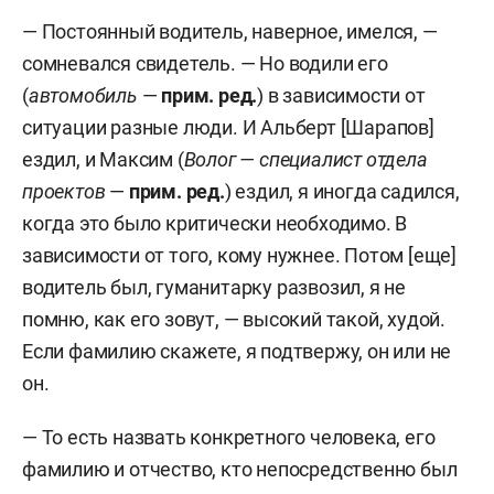
устроить в организацию жену водителя
— Постоянный водитель, наверное, имелся, —
Златковского.
Екатерина Златковская
была
сомневался свидетель. — Но водили его
принята дорожной рабочей, но по факту не
(
автомобиль
—
прим. ред.
) в зависимости от
работала и получала зарплату, которую
ситуации разные люди. И Альберт [Шарапов]
переводила своему мужу. И почти за три года,
ездил, и Максим (
Волог — специалист отдела
которые была трудоустроена женщина, с 2017-
проектов
—
прим. ред.
) ездил, я иногда садился,
го по 2020-й, на нее «потратили» 787 тыс. рублей:
когда это было критически необходимо. В
603 тыс. рублей — зарплата, остальное — налоги.
зависимости от того, кому нужнее. Потом [еще]
водитель был, гуманитарку развозил, я не
Затем история повторилась с водителем
помню, как его зовут, — высокий такой, худой.
Альбертом Шараповым
. Зная, что на балансе
Если фамилию скажете, я подтвержу, он или не
администрации был Ford Mondeo, Миронов
он.
якобы дал указание Карапузову трудоустроить
водителем на данный Ford брата Шарапова. За
— То есть назвать конкретного человека, его
два года, с февраля 2020-го по апрель 2022-го,
фамилию и отчество, кто непосредственно был