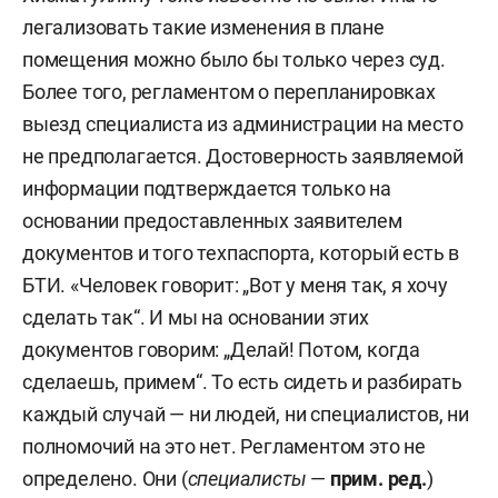
№1 на Комсомольской улице, а затем сдала их в
легализовать такие изменения в плане
аренду ООО «Агроторг» под магазин
помещения можно было бы только через суд.
«Пятерочка». Она дала согласие на то, что
Более того, регламентом о перепланировках
арендатор будет проводить перепланировку
выезд специалиста из администрации на место
помещений, что он и сделал, превратив три
не предполагается. Достоверность заявляемой
отдельные комнаты в одну цельную. При этом
информации подтверждается только на
Миронова не успела зарегистрировать
основании предоставленных заявителем
образовавшееся помещение до конца 2018 года,
документов и того техпаспорта, который есть в
а с начала 2019-го в силу вступил закон, по
БТИ. «Человек говорит: „Вот у меня так, я хочу
которому перепланировка помещений в жилых
сделать так“. И мы на основании этих
домах должна проводиться только по
документов говорим: „Делай! Потом, когда
согласованию с органом местного
сделаешь, примем“. То есть сидеть и разбирать
самоуправления.
каждый случай — ни людей, ни специалистов, ни
полномочий на это нет. Регламентом это не
И только в июне 2020 года, указано в обвинении,
определено. Они (
специалисты
—
прим. ред.
)
юрист по фамилии
Бородина
, которой Миронова