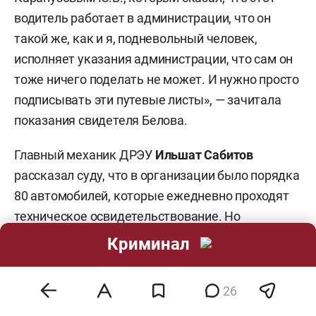
водитель работает в администрации, что он
такой же, как и я, подневольный человек,
исполняет указания администрации, что сам он
тоже ничего поделать не может. И нужно просто
подписывать эти путевые листы», — зачитала
показания свидетеля Белова.
Главный механик ДРЭУ
Ильшат Сабитов
рассказал суду, что в организации было порядка
80 автомобилей, которые ежедневно проходят
техническое освидетельствование. Но
фигурирующий в рассматриваемом деле Ford
Криминал
Mondeo свидетель видел только «пару раз»:
«Чистенький автомобиль белого цвета,
26
хорошенький, ухоженный»
. Кто пользовался