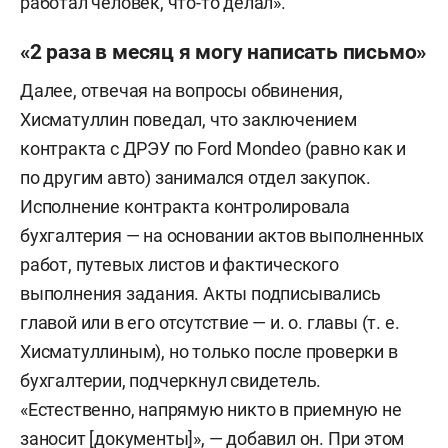
работал человек, что-то делал».
«заработал» 674 тыс. рублей (а еще МУП
заплатило за него 205 тыс. рублей налогов).
«2 раза в месяц я могу написать письмо»
Ущерб по данному эпизоду следствие оценило в
Далее, отвечая на вопросы обвинения,
879 тыс. рублей. И, как следует из
Хисматуллин поведал, что заключением
обвинительного заключения, Шарапов в целом
контракта с ДРЭУ по Ford Mondeo (равно как и
за четыре года работы получил доплаты на 1,4
по другим авто) занимался отдел закупок.
млн рублей, или в среднем по 29 тыс. рублей в
Исполнение контракта контролировала
месяц.
бухгалтерия — на основании актов выполненных
работ, путевых листов и фактического
Соответствующие эпизоды следствие
выполнения задания. Акты подписывались
квалифицировало как превышение полномочий
главой или в его отсутствие — и. о. главы (т. е.
(ст. 286 УК РФ), Миронов вину не признает.
Хисматуллиным), но только после проверки в
бухгалтерии, подчеркнул свидетель.
«Естественно, напрямую никто в приемную не
заносит [документы]», — добавил он. При этом