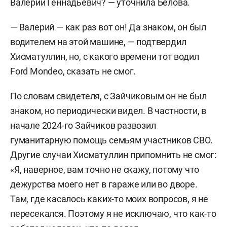
Валерий Геннадьевич? — уточнила Белова.
налогов. Общая сумма ущерба по данному
эпизоду, по версии следствия и обвинения,
— Валерий — как раз вот он! Да знаком, он был
составила 962 тыс. рублей.
водителем на этой машине, — подтвердил
Хисматуллин, но, с какого времени тот водил
Но на этом доплаты не закончились, полагает
Ford Mondeo, сказать не смог.
обвинение. По его версии, Миронов пообещал
Шарапову более высокую доплату за
По словам свидетеля, с Зайчиковым он не был
переработки. Для этого он «дал незаконное
знаком, но периодически видел. В частности, в
указание» директору МУП «ДРЭУ» фиктивно
начале 2024-го Зайчиков развозил
трудоустроить к себе отца Шарапова, например,
гуманитарную помощь семьям участников СВО.
дворником, чтобы тот получал зарплату, но при
Другие случаи Хисматуллин припомнить не смог:
этом не работал. Деньги, которые
«Я, наверное, вам точно не скажу, потому что
выплачивались «дворнику», на самом деле
дежурства моего нет в гараже или во дворе.
предназначались водителю Миронова, считает
Там, где касалось каких-то моих вопросов, я не
обвинение. И так с августа 2021-го по февраль
пересекался. Поэтому я не исключаю, что как-то
2024-го отец Шарапова, будучи «дворником»,