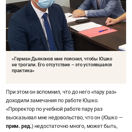
которые, полагает обвинение, Юшко получил
за фиктивную работу.
Второй эпизод датирован 2013 годом. По версии
следствия и обвинения, КНИТУ-КХТИ заключил
договор на 1,3 млн рублей с технопарком «Идея»,
который тогда возглавлял Юшко, на повышение
«Герман Дьяконов мне пояснил, чтобы Юшко
не трогали. Его отсутствие – это устоявшаяся
квалификации сотрудников вуза. Реальную же
практика»
стоимость курса следствие оценило в 129 тыс.
рублей — оставшиеся деньги Юшко якобы
похитил.
При этом он вспомнил, что до него «пару раз»
доходили замечания по работе Юшко.
Свою вину Юшко не признает.
«Проректор по учебной работе пару раз
высказывал мне недовольство, что он (
Юшко
—
прим. ред.
) недостаточно много, может быть,