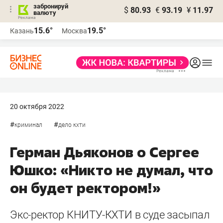
забронируй
$
80.93
€
93.19
¥
11.97
валюту
15.6°
19.5°
Казань
Москва
20 октября 2022
#
#
криминал
дело кхти
Герман Дьяконов о Сергее
Юшко: «Никто не думал, что
он будет ректором!»
Экс-ректор КНИТУ-КХТИ в суде засыпал