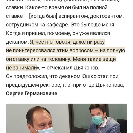
местом работы в этот же период следствие
ставки. Какое-то время он был на полной
считает пост руководителя технопарка «Идея».
ставке — [когда был] аспирантом, докторантом,
Следствие и обвинение полагают, что до 2004-го
сотрудником на кафедре. Это было до меня.
Юшко якобы втерся в доверие к руководству
Когда я пришел, по-моему, он уже являлся
вуза, что позволило ему реализовать
деканом.
Я, честно говоря, даже ни разу
преступный умысел. Так, кафедрой он будто
не поинтересовался этим вопросом — на полную
руководил на полставки, продлевая контракт
он ставку или на половину. Меня такие вещи
на каждые последующие пять лет. Деканом
не занимали
», — отчеканил Дьяконов.
факультета он был устроен полноценно,
Он предположил, что деканом Юшко стал при
но самого факультета, считает следствие,
предыдущем ректоре, т. е. при отце Дьяконова,
не существовало — ведь до 2010 года там даже
Сергее Германовиче
.
не числились студенты. В табеле рабочего
времени, указало следствие, выставлялись
ложные записи по указанию самого Юшко —
по этим сведениям ему начислялась зарплата.
Ущерб по данному эпизоду — 9,7 млн рублей,