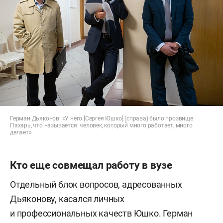
Герман Дьяконов: «У него [Сергея Юшко] (справа) было прозвище
Пахарь, что называется: человек, который много работает, много
делает»
Кто еще совмещал работу в вузе
Отдельный блок вопросов, адресованных
Дьяконову, касался личных
и профессиональных качеств Юшко. Герман