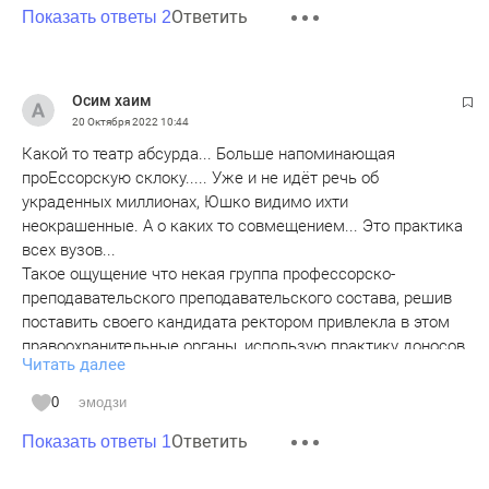
Ответить
Показать ответы 2
Осим хаим
20 Октября 2022
10:44
Какой то театр абсурда... Больше напоминающая
проЕссорскую склоку..... Уже и не идёт речь об
украденных миллионах, Юшко видимо ихти
неокрашенные. А о каких то совмещением... Это практика
всех вузов...
Такое ощущение что некая группа профессорско-
преподавательского преподавательского состава, решив
поставить своего кандидата ректором привлекла в этом
правоохранительные органы, использую практику доносов
Читать далее
и бездоказательной клеветы
Ви итоге пришёл варяг от сумбура и всех поставил на
0
эмодзи
место..
Ответить
Беда Юшко что он слишком мягок и не сделал того, что
Показать ответы 1
сделаль казаков.