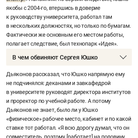
якобы с 2004-го, втершись в доверие
к руководству университета, работал там
в нескольких должностях, но только по бумагам.
Фактически же основным его местом работы,
полагает следствие, был технопарк «Идея».
В чем обвиняют Сергея Юшко
Временно отстраненного ректора КНИТУ-КХТИ
Дьяконов рассказал, что Юшко напрямую ему
Юшко обвиняют в мошенничестве и служебном
не подчинялся: деканами и завкафедрой
подлоге (ст. 159 и 292 УК РФ). По версии
в университете руководят директора институтов
следствия, с 2004 года Юшко работал в вузе
и проректор по учебной работе. А потому
одновременно в нескольких должностях —
Дьяконов не знает, было ли у Юшко
завкафедрой инженерной компьютерной
«физическое» рабочее место, кабинет и по какой
графики и деканом факультета
ставке тот работал. «Я всю дорогу думал, что он
информационных технологий, но основным его
совместитель, поэтому [работает] на половину