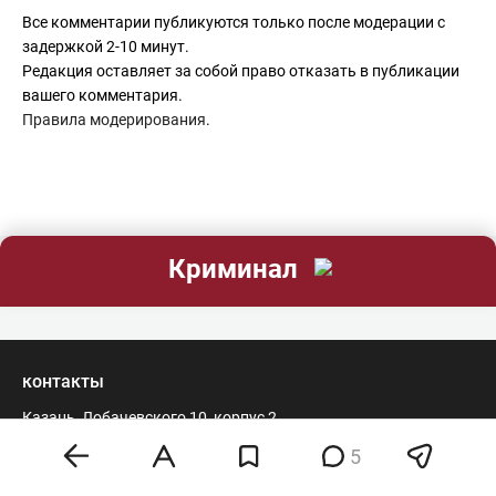
Объяснение этому есть - он ведь всю сознательную жизнь
Все комментарии публикуются только после модерации с
проработал в Кэти и зал всех . Слишком порядочный
задержкой 2-10 минут.
онбыл чтобы оппозицию разогнать.
Редакция оставляет за собой право отказать в публикации
вашего комментария.
Правила модерирования
.
Криминал
контакты
Казань, Лобачевского 10, корпус 2
5
редакция
реклама
отдел персонала
8 (843) 202-12-10
8 (843) 203-48-47
staff@business-