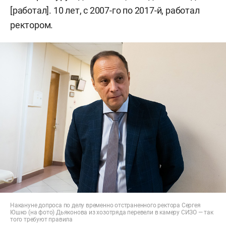
[работал]. 10 лет, с 2007-го по 2017-й, работал
ректором.
Накануне допроса по делу временно отстраненного ректора Сергея
Юшко (на фото) Дьяконова из хозотряда перевели в камеру СИЗО — так
того требуют правила