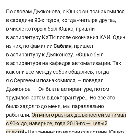
По словам Дьяконова, с Юшко он познакомился
в середине 90-х годов, когда «четыре друга»,
в числе которых был Юшко, пришли
в аспирантуру КХТИ после окончания КАИ. Один
из них, по фамилии
Саблин
,
пришел
в аспирантуру к Дьяконову. «Юшко был
в аспирантуре на кафедре автоматизации. Так
как они все между собой общались, тогда
я с Сергеем и познакомился, — поведал
Дьяконов. — Он был в аспирантуре, потом
трудился, затем в докторантуре… Но все это
было задолго до меня, мы параллельно
работали.
Он много разных должностей занимал
с 90-х до, наверное, года 2019-го — целый
спектр!
» Напомним: по версии следствия, Юшко