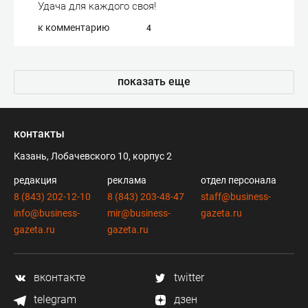
Удача для каждого своя!
к комментарию
4
показать еще
контакты
Казань, Лобачевского 10, корпус 2
редакция
реклама
отдел персонала
8 (843) 202-12-10
8 (843) 203-48-47
staff@business-
info@business-
mir@business-
gazeta.ru
gazeta.ru
gazeta.ru
вконтакте
twitter
telegram
дзен