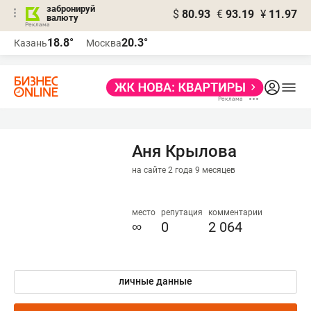
забронируй
$
80.93
€
93.19
¥
11.97
валюту
18.8°
20.3°
Казань
Москва
Аня Крылова
на сайте 2 года 9 месяцев
место
репутация
комментарии
∞
0
2 064
личные данные