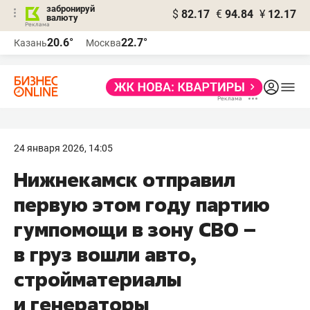
забронируй
$
82.17
€
94.84
¥
12.17
валюту
20.6°
22.7°
Казань
Москва
24 января 2026, 14:05
Нижнекамск отправил
первую этом году партию
гумпомощи в зону СВО –
в груз вошли авто,
стройматериалы
и генераторы