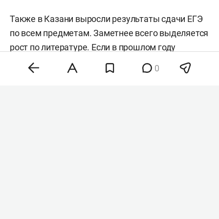
Также в Казани выросли результаты сдачи ЕГЭ
по всем предметам. Заметнее всего выделяется
рост по литературе. Если в прошлом году
средние результаты были на уровне в 63,5
0
баллов, то в 2026-м — выше сразу на 10,3 пункта.
Высокий рост отмечается по химии,
информатики, английскому языку и профильной
математики.
Лучшие результаты в 300 баллов получили два
выпускника из Казани — ученица IT-лицея
Ляйсан Шакирова
и ученик Казанского
суворовского военного училища
Роман
Сахарных.
200 баллов за два предмета получили
26 выпускников из столицы РТ. Также в этом