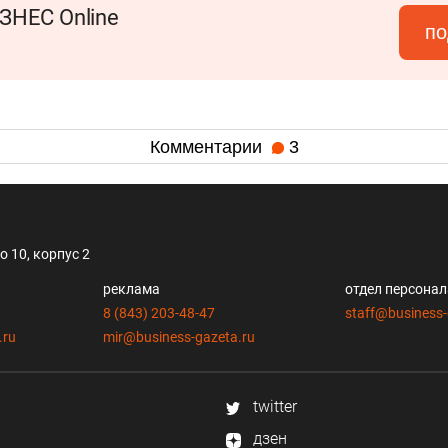
ЗНЕС Online
по
Комментарии
3
 10, корпус 2
реклама
отдел персона
8 (843) 203-48-47
staff@business-
.ru
mir@business-gazeta.ru
twitter
дзен