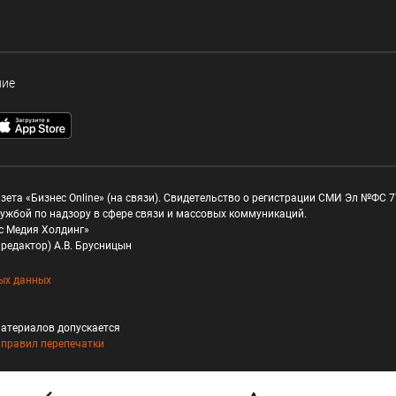
ние
зета «Бизнес Online» (на связи). Свидетельство о регистрации СМИ Эл №ФС 77
ужбой по надзору в сфере связи и массовых коммуникаций.
с Медия Холдинг»
редактор) А.В. Брусницын
ых данных
атериалов допускается
и
правил перепечатки