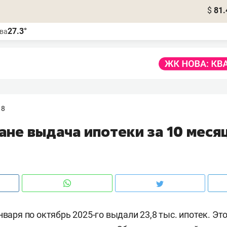
$
81.
27.3°
ва
18
ане выдача ипотеки за 10 меся
нваря по октябрь 2025-го выдали 23,8 тыс. ипотек. Э