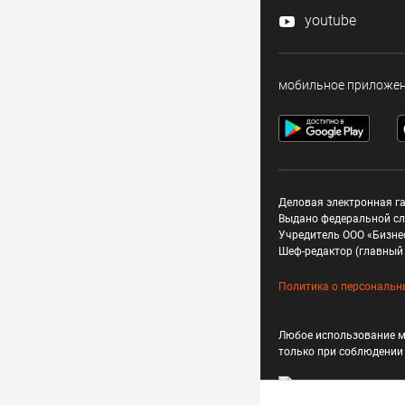
youtube
мобильное приложе
Деловая электронная га
Выдано федеральной сл
Учредитель ООО «Бизне
Шеф-редактор (главный 
Политика о персональн
Любое использование м
только при соблюдени