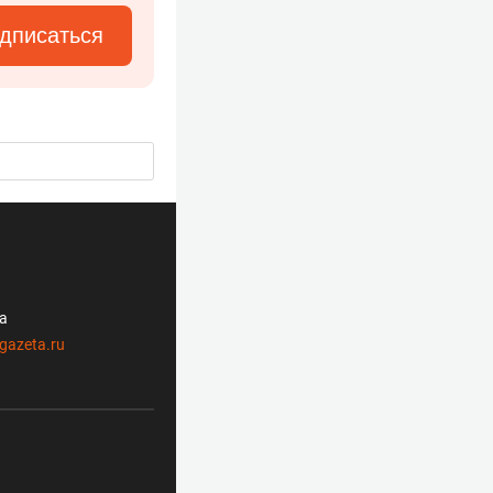
дписаться
ла
gazeta.ru