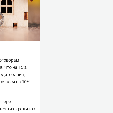
договорам
, что на 15%
редитования,
казался на 10%
 сфере
отечных кредитов