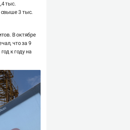
,4 тыс.
 свыше 3 тыс.
итов. В октябре
чал, что за 9
год к году на