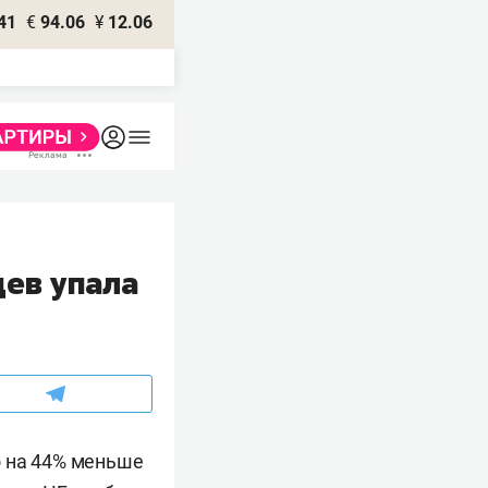
41
€
94.06
¥
12.06
цев упала
то на 44% меньше