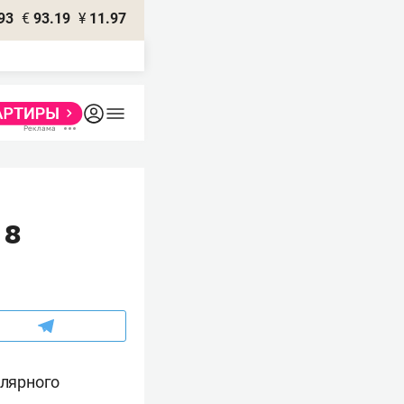
93
€
93.19
¥
11.97
 8
лярного