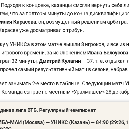
. Подходя к концовке, казанцы смогли вернуть себе л
 тем, что за полторы минуты до конца дисквалифицир
силия Карасева
: он, возмущенный решением арбитра,
Карасев уже досматривал с трибун.
ку у УНИКСа в этом матче вышли 8 игроков, и все из 
 игрового времени, за исключением
Ивана Белоусов
грал 32 минуты,
Дмитрий Кулагин
— 37, т. е. отдыхал 
провел самый результативный матч в сезоне, набрав 
ет занимать 2-е место в таблице. Следующий матч 
. Команда сыграет с местным «Уралмашем» 28 декабря
диная лига ВТБ. Регулярный чемпионат
БА-МАИ (Москва) — УНИКС (Казань) — 84:90 (29:26, 14
6:28)