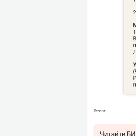
2
Т
В
п
Л
(
Р
п
#
спорт
Читайте БИ