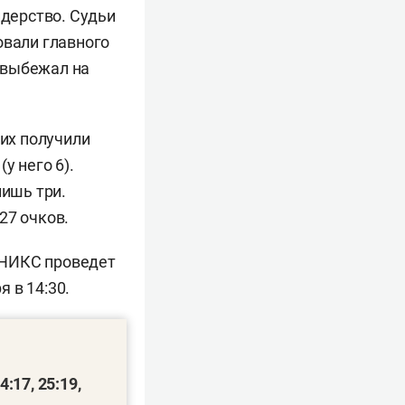
идерство. Судьи
овали главного
 выбежал на
них получили
а
(у него 6).
лишь три.
27 очков.
УНИКС проведет
 в 14:30.
:17, 25:19,