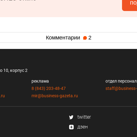
по
Комментарии
2
 10, корпус 2
реклама
отдел персона
8 (843) 203-48-47
staff@business-
.ru
mir@business-gazeta.ru
twitter
дзен