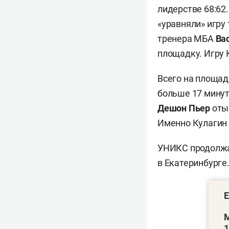
лидерстве 68:62
«уравняли» игру
тренера МБА
Ва
площадку. Игру 
Всего на площад
больше 17 минут
Дешон Пьер
оты
Именно Кулагин 
УНИКС продолжа
в Екатеринбурге
Е
М
1