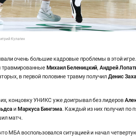
итрий Кулагин
али очень большие кадровые проблемы в этой игре. 
ли травмированные
Михаил Беленицкий
,
Андрей Лопат
-вторых, в первой половине травму получил
Денис Зах
.
ьих, концовку УНИКС уже доигрывал без лидеров
Але
льдса
и
Маркуса Бингэма
. Каждый из них получил по 
ил матч.
что МБА воспользовался ситуацией и начал четверту