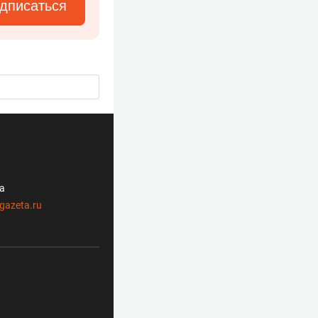
дписаться
ла
gazeta.ru