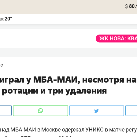
$
80.
20°
ва
52
играл у МБА-МАИ, несмотря на
 ротации и три удаления
 над МБА-МАИ в Москве одержал УНИКС в матче регу