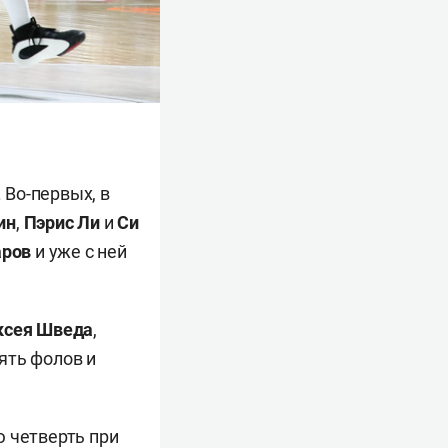
Во-первых, в
ин
,
Пэрис Ли
и
Си
аров
и уже с ней
ксея Шведа
,
пять фолов и
ю четверть при