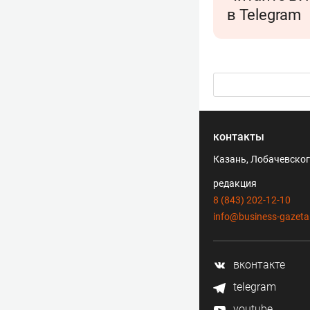
в Telegram
контакты
Казань, Лобачевского
редакция
8 (843) 202-12-10
info@business-gazeta
вконтакте
telegram
youtube