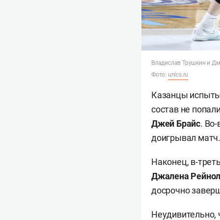
Владислав Трушкин и Дм
Фото:
unics.ru
Казанцы испытыв
состав не попа
Джей Брайс
. Во
доигрывал матч
Наконец, в-трет
Джалена Рейно
досрочно заверш
Неудивительно, 