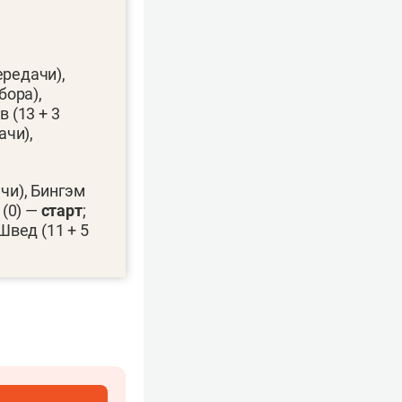
ередачи),
бора),
в (13 + 3
ачи),
ачи), Бингэм
 (0) —
старт
;
Швед (11 + 5