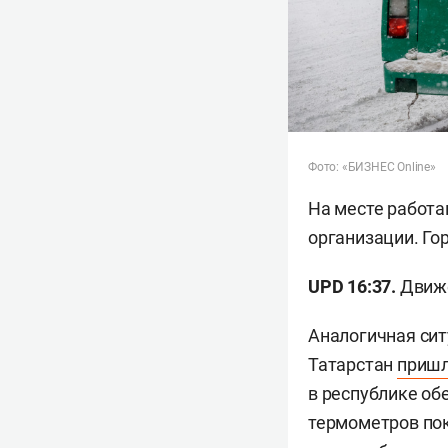
Фото: «БИЗНЕС Online»
На месте работа
организации. Го
UPD 16:37.
Движе
Аналогичная си
Татарстан
приш
в республике об
термометров пок