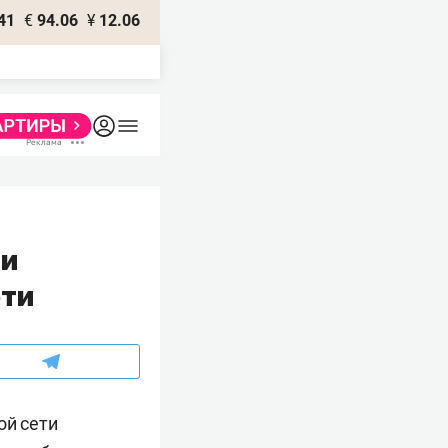
41
€
94.06
¥
12.06
ли
ети
ой сети