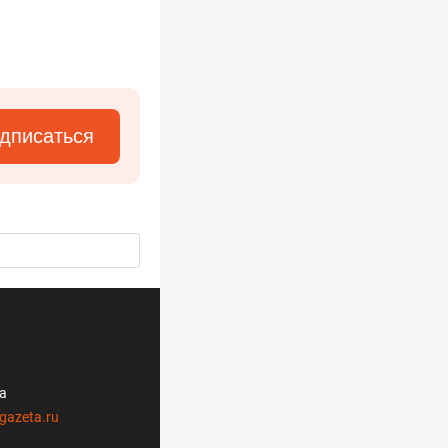
дписаться
ла
gazeta.ru