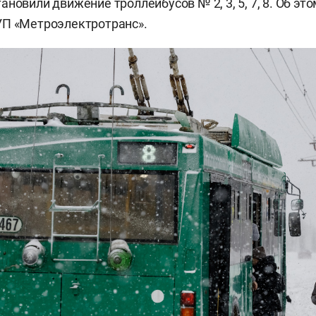
новили движение троллейбусов № 2, 3, 5, 7, 8. Об эт
УП «Метроэлектротранс».