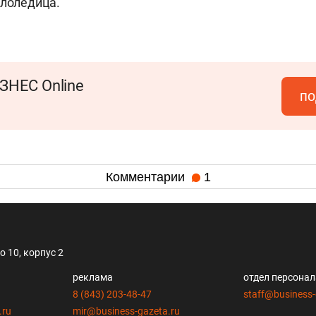
ололедица.
ЗНЕС Online
по
Комментарии
1
 10, корпус 2
реклама
отдел персона
8 (843) 203-48-47
staff@business-
.ru
mir@business-gazeta.ru