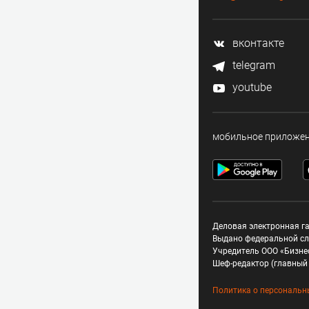
вконтакте
telegram
youtube
мобильное приложе
Деловая электронная га
Выдано федеральной сл
Учредитель ООО «Бизне
Шеф-редактор (главный 
Политика о персональн