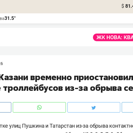
$
81.
31.5°
ва
26
 Казани временно приостанови
 троллейбусов из-за обрыва с
стке улиц Пушкина и Татарстан из-за обрыва контактн