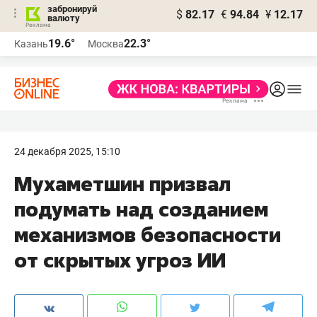
забронируй
$
82.17
€
94.84
¥
12.17
валюту
19.6°
22.3°
Казань
Москва
24 декабря 2025, 15:10
Мухаметшин призвал
подумать над созданием
механизмов безопасности
от скрытых угроз ИИ