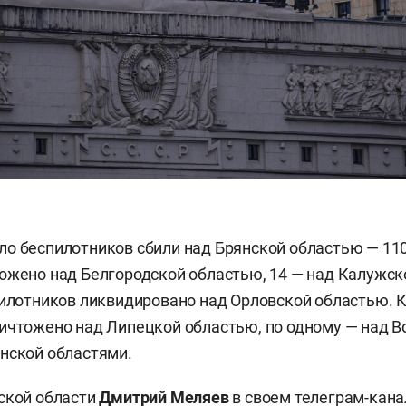
о беспилотников сбили над Брянской областью — 110
ожено над Белгородской областью, 14 — над Калужско
пилотников ликвидировано над Орловской областью. К
ичтожено над Липецкой областью, по одному — над В
нской областями.
ской области
Дмитрий Меляев
в своем телеграм-кан