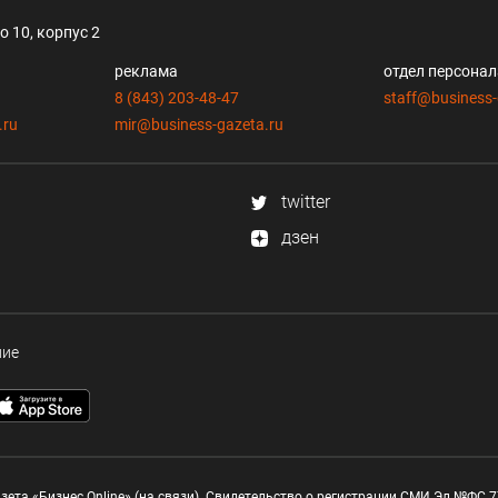
 10, корпус 2
реклама
отдел персона
8 (843) 203-48-47
staff@business-
.ru
mir@business-gazeta.ru
twitter
дзен
ние
зета «Бизнес Online» (на связи). Свидетельство о регистрации СМИ Эл №ФС 77