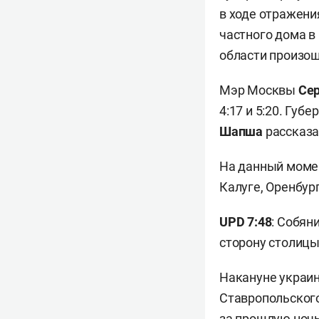
в ходе отражени
частного дома в
области произош
Мэр Москвы
Сер
4:17 и 5:20. Гу
Шапша
рассказа
На данный момен
Калуге, Оренбур
UPD 7:48
: Собяни
сторону столицы
Накануне украи
Ставропольского
за прошлую ночь