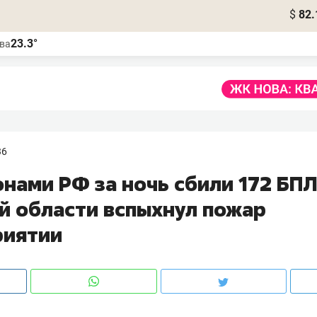
$
82.
23.3°
ва
36
нами РФ за ночь сбили 172 БПЛ
ой области вспыхнул пожар
риятии