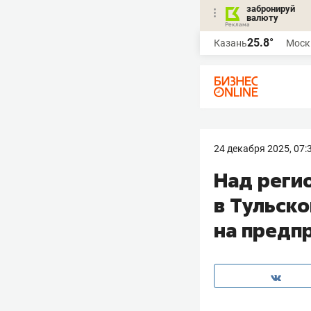
забронируй
валюту
25.8°
Казань
Моск
24 декабря 2025, 07:
Над регио
в Тульск
на предп