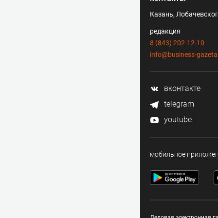
Казань, Лобачевского
редакция
8 (843) 202-12-10
info@business-gazeta
вконтакте
telegram
youtube
мобильное приложе
Деловая электронная га