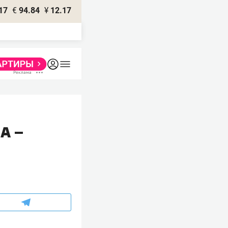
17
€
94.84
¥
12.17
А –