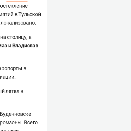
 остекление
иятий в Тульской
 локализовано.
на столицу, в
маз
и
Владислав
эропорты в
иации.
й летел в
 Буденновске
промзоны. Всего
гионами.