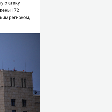
ную атаку
ожены 172
ским регионом,