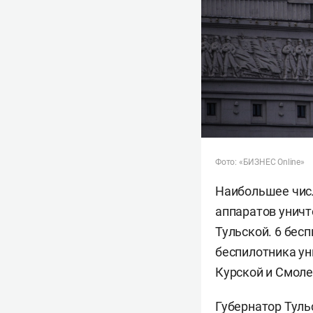
Фото: «БИЗНЕС Online»
Наибольшее числ
аппаратов уничт
Тульской. 6 бес
беспилотника ун
Курской и Смоле
Губернатор Туль