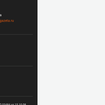
ла
gazeta.ru
-33484 от 15.10.08.