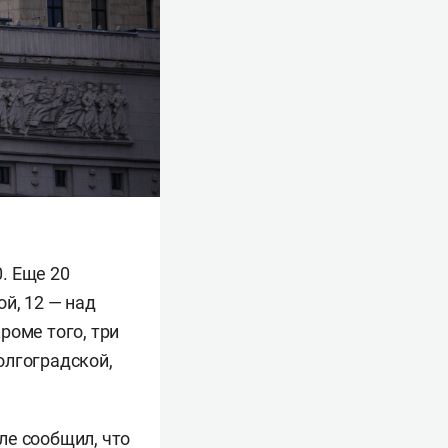
. Еще 20
й, 12 — над
роме того, три
олгоградской,
але
сообщил
, что