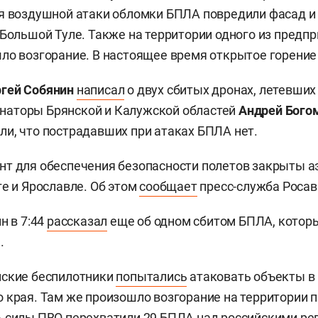
я воздушной атаки обломки БПЛА повредили фасад и
 Большой Туле. Также на территории одного из предпр
ло возгорание. В настоящее время открытое горение
гей Собянин
написал
о двух сбитых дронах, летевших 
бернаторы Брянской и Калужской областей
Андрей Бого
ли, что пострадавших при атаках БПЛА нет.
т для обеспечения безопасности полетов закрыты а
ге и Ярославле. Об этом
сообщает
пресс-служба Росав
н в 7:44
рассказал
еще об одном сбитом БПЛА, которы
.
нские беспилотники
попытались
атаковать объекты в
 края. Там же произошло возгорание на территории 
 силы ПВО перехватили 29 БПЛА над российскими ре