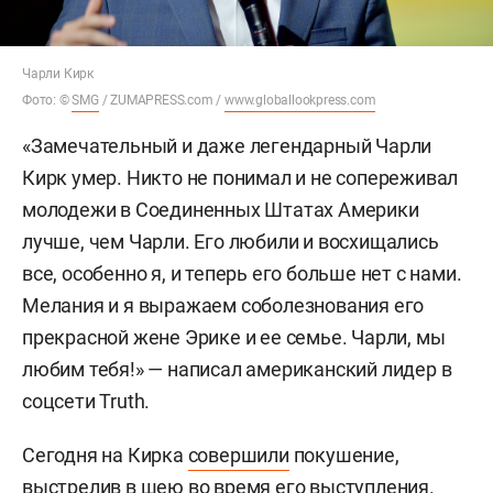
Чарли Кирк
Фото: ©
SMG
/ ZUMAPRESS.com /
www.globallookpress.com
«Замечательный и даже легендарный Чарли
Кирк умер. Никто не понимал и не сопереживал
молодежи в Соединенных Штатах Америки
лучше, чем Чарли. Его любили и восхищались
все, особенно я, и теперь его больше нет с нами.
Мелания и я выражаем соболезнования его
прекрасной жене Эрике и ее семье. Чарли, мы
любим тебя!» — написал американский лидер в
соцсети Truth.
Сегодня на Кирка
совершили
покушение,
выстрелив в шею во время его выступления.