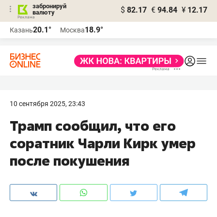
забронируй
$
82.17
€
94.84
¥
12.17
валюту
20.1°
18.9°
Казань
Москва
10 сентября 2025, 23:43
Трамп сообщил, что его
соратник Чарли Кирк умер
после покушения