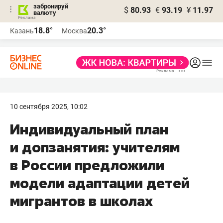
забронируй
$
80.93
€
93.19
¥
11.97
валюту
18.8°
20.3°
Казань
Москва
10 сентября 2025, 10:02
Индивидуальный план
и допзанятия: учителям
в России предложили
модели адаптации детей
мигрантов в школах