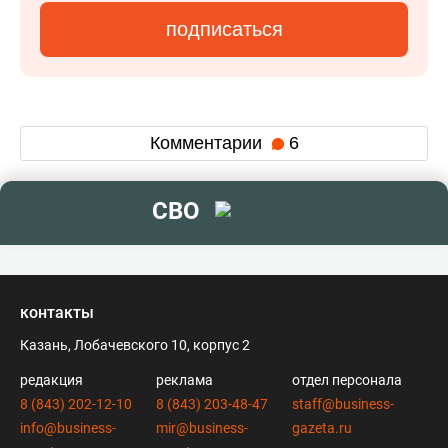
подписаться
Комментарии
6
СВО
контакты
Казань, Лобачевского 10, корпус 2
редакция
реклама
отдел персонала
8 (843) 202-12-10
8 (843) 203-48-47
staff@business-
info@business-
mir@business-
gazeta.ru