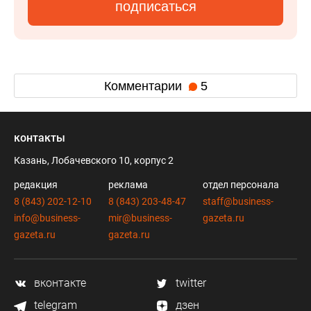
подписаться
Комментарии
5
контакты
Казань, Лобачевского 10, корпус 2
редакция
реклама
отдел персонала
8 (843) 202-12-10
8 (843) 203-48-47
staff@business-
info@business-
mir@business-
gazeta.ru
gazeta.ru
gazeta.ru
вконтакте
twitter
telegram
дзен