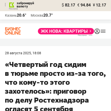
забронируй
$
82.17
€
94.84
¥
12.17
валюту
20.6°
20.7°
Казань
Москва
28 августа 2025, 18:08
«Четвертый год сидим
в тюрьме просто из-за того,
что кому-то этого
захотелось»: приговор
по делу Ростехнадзора
огласят 5 сентября