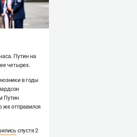
аса. Путин на
ее четырех.
оюзники в годы
чардсон
м Путин
р же отправился
шились
спустя 2