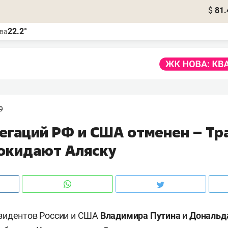
$
81.
22.2°
ва
9
егаций РФ и США отменен – Тр
покидают Аляску
зидентов России и США
Владимира Путина
и
Дональд