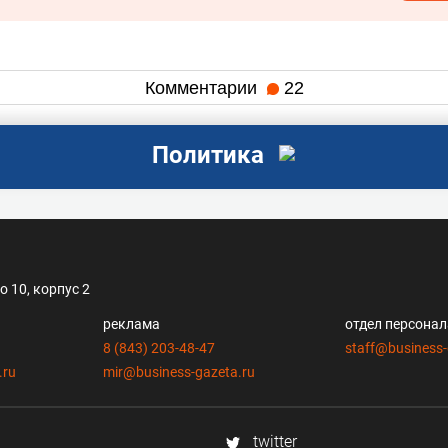
Комментарии
22
Политика
 10, корпус 2
реклама
отдел персона
8 (843) 203-48-47
staff@business-
.ru
mir@business-gazeta.ru
twitter