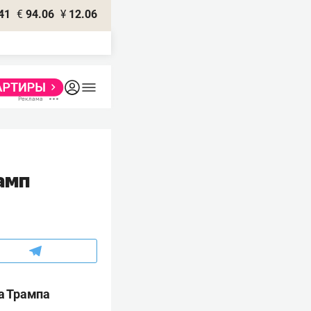
41
€
94.06
¥
12.06
амп
а Трампа