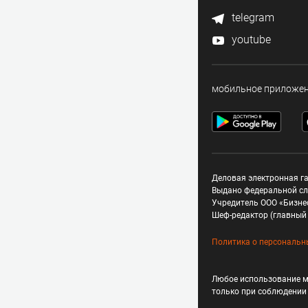
telegram
youtube
мобильное приложе
Деловая электронная га
Выдано федеральной сл
Учредитель ООО «Бизне
Шеф-редактор (главный 
Политика о персональн
Любое использование м
только при соблюдени