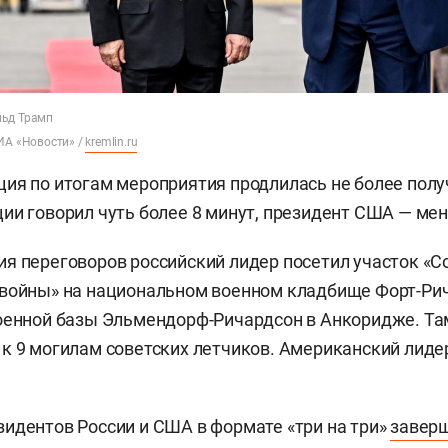
льд Трамп
РИА «Новости» /
kremlin.ru
ия по итогам мероприятия продлилась не более получ
ии говорил чуть более 8 минут, президент США — мен
я переговоров российский лидер посетил участок «С
 войны» на национальном военном кладбище Форт-Ри
оенной базы Эльмендорф-Ричардсон в Анкоридже. Та
к 9 могилам советских летчиков. Американский лиде
идентов России и США в формате «три на три»
завер