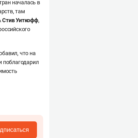
тран началась в
арств, там
А
Стив Уиткофф
,
российского
обавил, что на
и поблагодарил
димость
дписаться