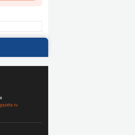
ла
gazeta.ru