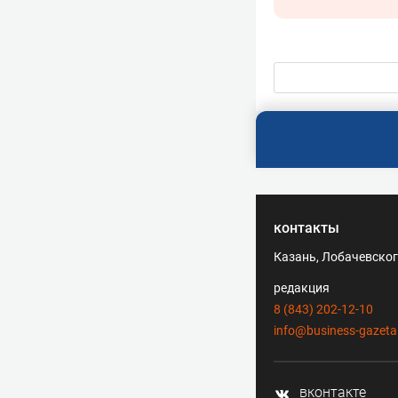
контакты
Казань, Лобачевского
редакция
8 (843) 202-12-10
info@business-gazeta
вконтакте