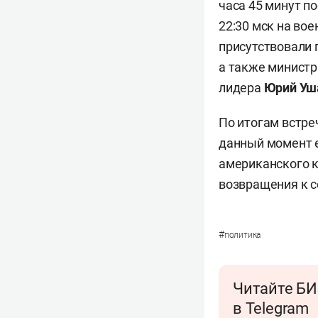
часа 45 минут п
22:30 мск на во
присутствовали
а также министр
лидера
Юрий Уш
По итогам встр
данный момент е
американского к
возвращения к с
#
политика
Читайте БИ
в Telegram