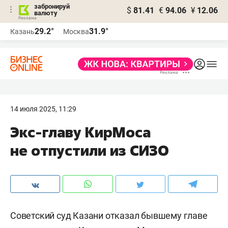
забронируй
$
81.41
€
94.06
¥
12.06
валюту
29.2°
31.9°
Казань
Москва
14 июля 2025, 11:29
Экс-главу КирМоса
не отпустили из СИЗО
Советский суд Казани отказал бывшему главе