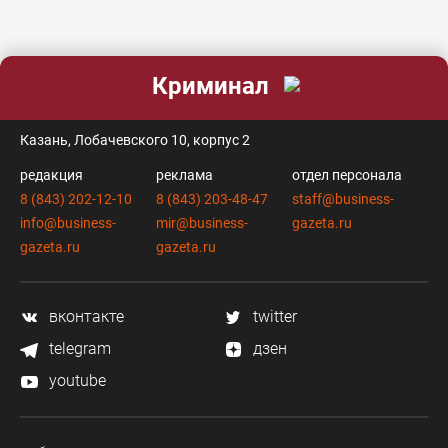
Криминал
контакты
Казань, Лобачевского 10, корпус 2
редакция
реклама
отдел персонала
8 (843) 202-12-10
8 (843) 203-48-47
staff@business-
info@business-
mir@business-
gazeta.ru
gazeta.ru
gazeta.ru
вконтакте
twitter
telegram
дзен
youtube