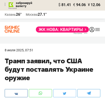
забронируй
$
81.41
€
94.06
¥
12.06
валюту
26°
27.1°
Казань
Москва
8 июля 2025, 07:51
Трамп заявил, что США
будут поставлять Украине
оружие