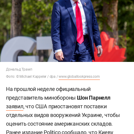
Дональд Трамп
Фото: © Michael Kappeler / dpa /
www.globallookpress.com
На прошлой неделе официальный
представитель минобороны
Шон Парнелл
заявил
, что США приостановят поставки
отдельных видов вооружений Украине, чтобы
оценить состояние американских складов.
Ранее издание Politico
сообщало
, что Киеву