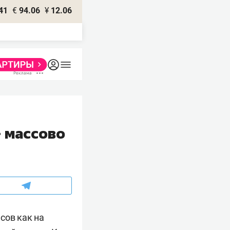
41
€
94.06
¥
12.06
– массово
сов как на