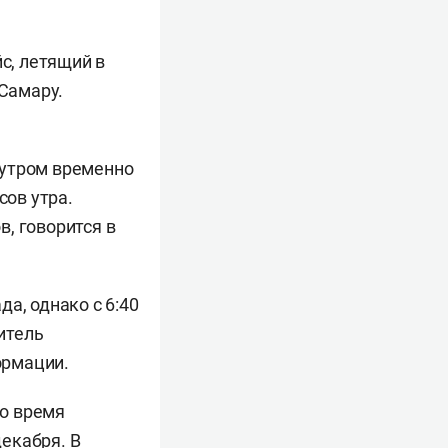
с, летящий в
 Самару.
я утром временно
сов утра.
, говорится в
а, однако с 6:40
итель
ормации.
о время
декабря
. В