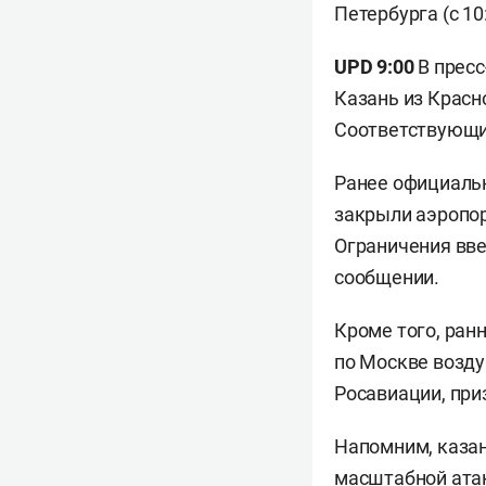
Петербурга (с 10:
UPD 9:00
В пресс
Казань из Красн
Соответствующи
Ранее официаль
закрыли аэропорт
Ограничения вве
сообщении.
Кроме того, ран
по Москве возду
Росавиации, пр
Напомним, казан
масштабной атак