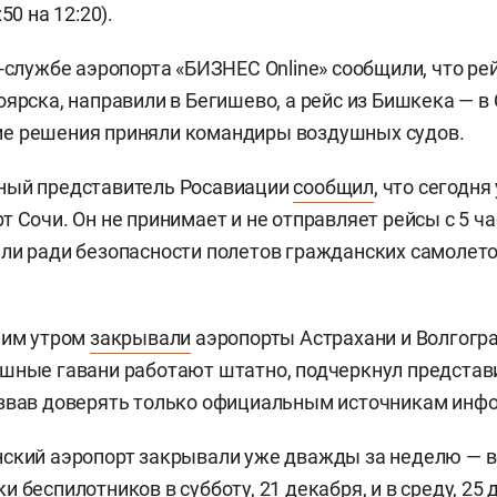
50 на 12:20).
-службе аэропорта «БИЗНЕС Online» сообщили, что рей
оярска, направили в Бегишево, а рейс из Бишкека — в
е решения приняли командиры воздушных судов.
ный представитель Росавиации
сообщил
, что сегодн
 Сочи. Он не принимает и не отправляет рейсы с 5 ча
ли ради безопасности полетов гражданских самолетов
ним утром
закрывали
аэропорты Астрахани и Волгоград
шные гавани работают штатно, подчеркнул представ
извав доверять только официальным источникам инф
ский аэропорт закрывали уже дважды за неделю — в
и беспилотников в субботу,
21 декабря
, и в среду,
25 