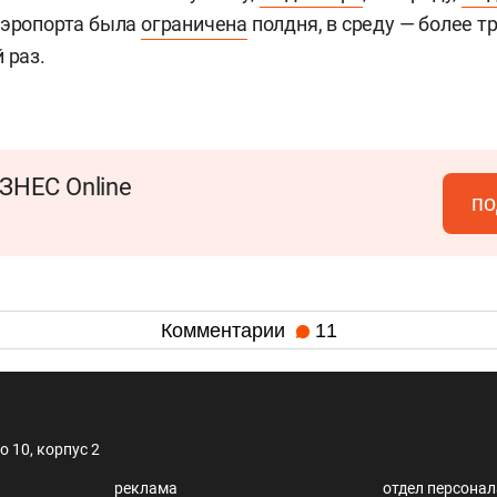
аэропорта была
ограничена
полдня, в среду — более тр
 раз.
ЗНЕС Online
по
Комментарии
11
 10, корпус 2
реклама
отдел персона