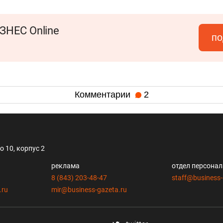
ЗНЕС Online
по
Комментарии
2
 10, корпус 2
реклама
отдел персона
8 (843) 203-48-47
staff@business-
.ru
mir@business-gazeta.ru