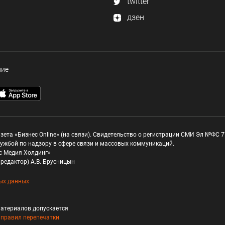
twitter
дзен
ние
зета «Бизнес Online» (на связи). Свидетельство о регистрации СМИ Эл №ФС 77
ужбой по надзору в сфере связи и массовых коммуникаций.
с Медия Холдинг»
редактор) А.В. Брусницын
ых данных
атериалов допускается
и
правил перепечатки