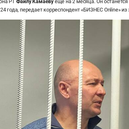
она РТ
Фаилу Камаеву
еще на 2 месяца. Он останется
24 года, передает корреспондент «БИЗНЕС Online» из 