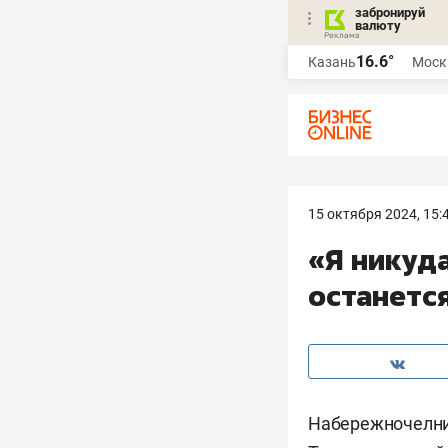
забронируй
валюту
16.6°
Казань
Моск
15 октября 2024, 15:
«Я никуда
останетс
Набережночелни