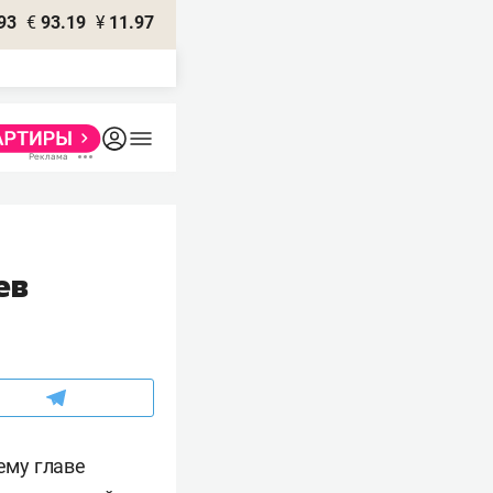
93
€
93.19
¥
11.97
ев
ему главе