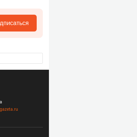
дписаться
ла
gazeta.ru