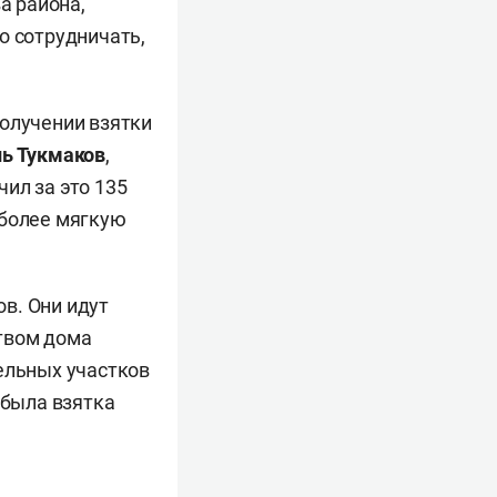
а района,
о сотрудничать,
получении взятки
ь Тукмаков
,
ил за это 135
 более мягкую
в. Они идут
ством дома
ельных участков
 была взятка