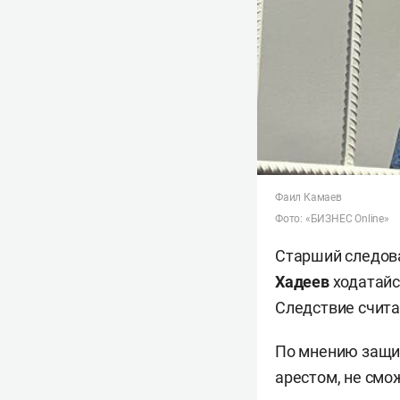
Фаил Камаев
Фото: «БИЗНЕС Online»
Старший следова
Хадеев
ходатайс
Следствие счита
По мнению защит
арестом, не смож