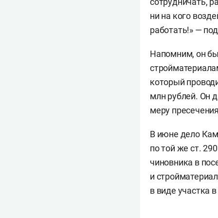
сотрудничать, ра
ни на кого возд
работать!» — по
Напомним, он бы
стройматериалам
который проводи
млн рублей. Он 
меру пресечения
В июне дело Кам
по той же ст. 29
чиновника в пос
и стройматериал
в виде участка в