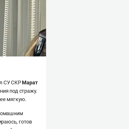
ел СУ СКР
Марат
ния под стражу.
лее мягкую.
 домашним
ираюсь, готов