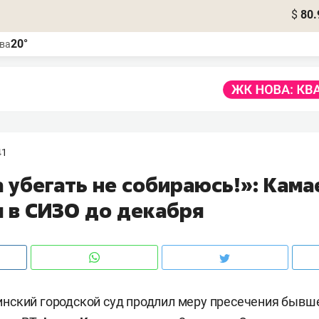
$
80.
20°
ва
41
 убегать не собираюсь!»: Кама
я в СИЗО до декабря
нский городской суд продлил меру пресечения бывш