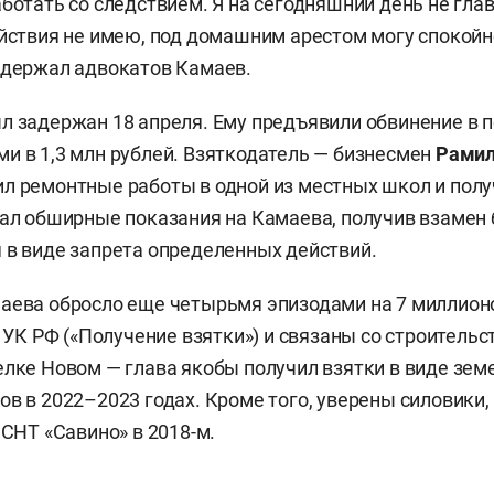
ботать со следствием. Я на сегодняшний день не глав
ействия не имею, под домашним арестом могу спокойн
ддержал адвокатов Камаев.
л задержан 18 апреля. Ему предъявили обвинение в 
и в 1,3 млн рублей. Взяткодатель — бизнесмен
Рамил
л ремонтные работы в одной из местных школ и получ
дал обширные показания на Камаева, получив взамен
 в виде запрета определенных действий.
аева обросло еще четырьмя эпизодами на 7 миллионо
0 УК РФ («Получение взятки») и связаны со строитель
елке Новом — глава якобы получил взятки в виде зем
ов в 2022–2023 годах. Кроме того, уверены силовики,
 СНТ «Савино» в 2018-м.