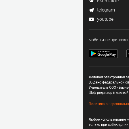
вконтакте
telegram
youtube
мобильное приложе
Деловая электронная га
Выдано федеральной сл
Учредитель ООО «Бизне
Шеф-редактор (главный 
Политика о персональн
Любое использование м
только при соблюдени