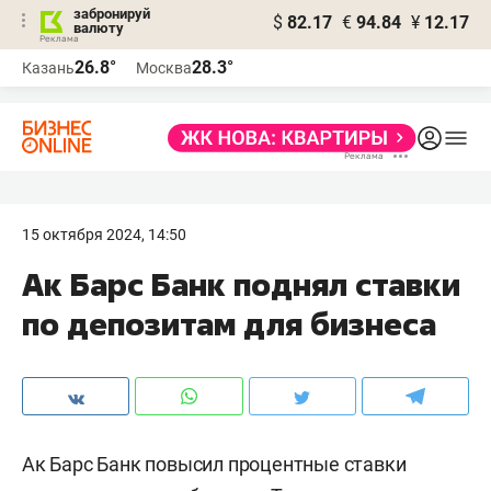
забронируй
$
82.17
€
94.84
¥
12.17
валюту
26.8°
28.3°
Казань
Москва
15 октября 2024, 14:50
Ак Барс Банк поднял ставки
по депозитам для бизнеса
Ак Барс Банк повысил процентные ставки