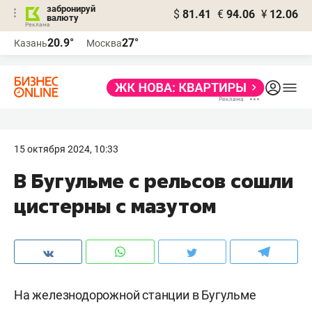
забронируй
$
81.41
€
94.06
¥
12.06
валюту
20.9°
27°
Казань
Москва
15 октября 2024, 10:33
В Бугульме с рельсов сошли
цистерны с мазутом
На железнодорожной станции в Бугульме