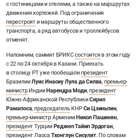
с гостиницами и отелями, а также на маршрутах
движения кортежей. Под ограничения
перестроят
и маршруты общественного
транспорта, а ряд автобусов и троллейбусов
отменят.
Напомним, саммит БРИКС
состоится
в этом году
с 22 по 24 октября в Казани. Приехать
в столицу РТ уже пообещали
президент
Бразилии
Луис Инасиу Лула да Силва
,
премьер-
министр
Индии
Нарендра Моди
,
президент
Южно-Африканской Республики
Сирил
Рамапоса
,
председатель
КНР
Си Цзиньпин
,
премьер-министр
Армении
Никол Пашинян
,
президент
Турции
Реджеп Тайип Эрдоган
,
президент Лаоса
Тхонглун Сисулит
. По словам