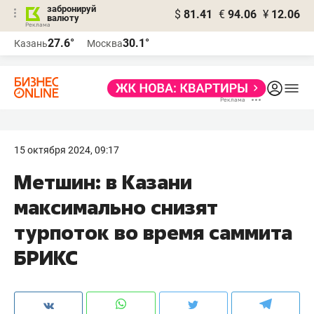
забронируй
$
81.41
€
94.06
¥
12.06
валюту
27.6°
30.1°
Казань
Москва
15 октября 2024, 09:17
Метшин: в Казани
максимально снизят
турпоток во время саммита
БРИКС