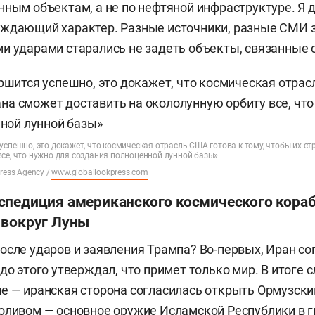
нным объектам, а не по нефтяной инфраструктуре. Я 
еждающий характер. Разные источники, разные СМИ 
и ударами старались не задеть объекты, связанные 
успешно, это докажет, что космическая отрасль США готова к тому, чтобы их с
се, что нужно для создания полноценной лунной базы»
ress Agency /
www.globallookpress.com
спедиция американского космического кора
 вокруг Луны
осле ударов и заявления Трампа? Во-первых, Иран со
до этого утверждал, что примет только мир. В итоге 
е — иранская сторона согласилась открыть Ормузски
оливом — основное оружие Исламской Республики в 