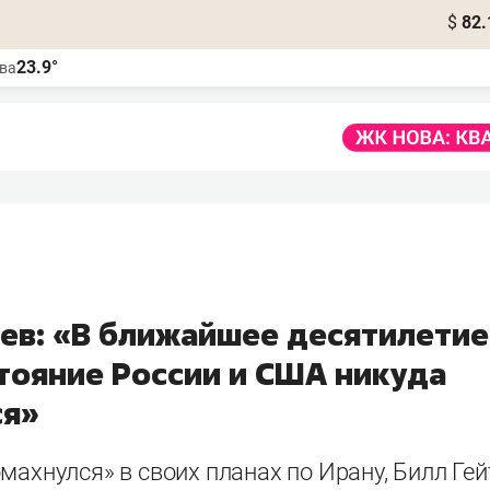
$
82.
23.9°
ва
чев: «В ближайшее десятилетие
тояние России и США никуда
ся»
махнулся» в своих планах по Ирану, Билл Гей