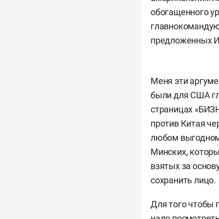
обогащенного ур
главнокомандующ
предложенных И
Меня эти аргуме
были для США гл
страницах «БИЗН
против Китая чер
любом выгодном
Минских, которы
взятых за основ
сохранить лицо.
Для того чтобы п
надо посмотреть