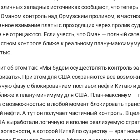
азличных западных источниках сообщают, что теперь
 Оманом контроль над Ормузским проливом, в частно
ное взимание платы с проходящих через пролив суд
 не отрицаются. Если учесть, что Оман — полный сат
стном контроле ближе к реальному плану-максимуму
фтью.
ит об этом так: «Мы будем осуществлять контроль за
ривать». При этом для США сохраняются все возмож
ячую фазу с блокированием поставок нефти Китаю и 
ближе к плану-минимуму для США. План-максимум — 
а с возможностью в любой момент блокировать тран
 нефти. А тут он получает частичный контроль. В це
ША выработали логичную и вполне реализуемую стра
зопасности, в которой Китай по существу — враг номе