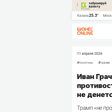
забронируй
валюту
25.3°
Казань
Моск
11 апреля 2026
#
#
политика
грачев
Иван Гра
противос
не денет
Трамп «не про