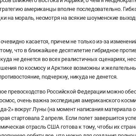
урсов Ближнего Востока и Африки, о чем я неоднократ
ратегию американцы вполне последовательно. Гибко
дки на мораль, несмотря на всякие шоуменские выход
 очевидно касается, причем не только из-за изменени
тому, что в ближайшее десятилетие гибридное прот
куда не денется во всех реалистичных сценариях, нес
шения по космосу и Арктике возможны и желательны
ротивостояние, подчеркну, никуда не денется.
ное превосходство Российской Федерации можно обе
осмос, очень важна экспедиция американского косм
да-2» вокруг Луны (на момент написания материала 
орая стартовала 2 апреля. Если полет завершится усп
смическая отрасль США готова к тому, чтобы их стра
ололунную орбиту все, что нужно для создания полно