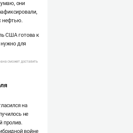
думаю, они
зафиксировали,
с нефтью.
трана сможет доставить
бля
гласился на
случилось не
й пролив.
гибридной войне