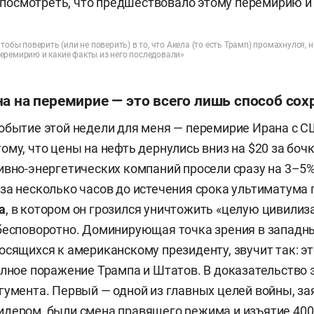
тобы поверить (или не поверить) в то, что Акела (то есть Трамп) промахнулся, 
еремирию и какие факты из него последовали»
а на перемирие — это всего лишь способ сох
обытие этой недели для меня — перемирие Ирана с С
му, что цены на нефть дернулись вниз на $20 за бочк
ивно-энергетических компаний просели сразу на 3–5
за несколько часов до истечения срока ультиматума
а
, в котором он грозился уничтожить «целую цивили
бесповоротно. Доминирующая точка зрения в западн
осящихся к американскому президенту, звучит так: э
олное поражение Трампа и Штатов. В доказательство 
гумента. Первый — одной из главных целей войны, з
дером, были смена правящего режима и изъятие 400