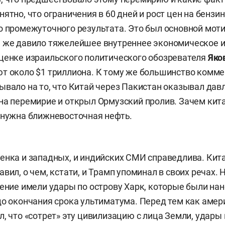
ятно, что ограничения в 60 дней и рост цен на бензи
о промежуточного результата. Это был основной мот
 же давило тяжелейшее внутреннее экономическое и
ценке израильского политического обозревателя
Яко
т около $1 триллиона. К тому же большинство комме
ывало на то, что Китай через Пакистан оказывал давл
на перемирие и открыл Ормузский пролив. Зачем кит
 нужна ближневосточная нефть.
енка и западных, и индийских СМИ справедлива. Кит
вил, о чем, кстати, и Трамп упоминал в своих речах.
чение имели удары по острову Харк, которые были на
до окончания срока ультиматума. Перед тем как аме
л, что «сотрет» эту цивилизацию с лица Земли, удары