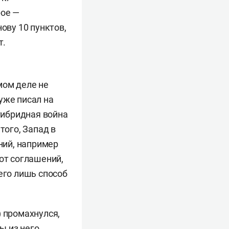
рое —
ву 10 пунктов,
т.
мом деле не
уже писал на
 гибридная война
того, Запад в
ний, например
от соглашений,
его лишь способ
) промахнулся,
ы из него