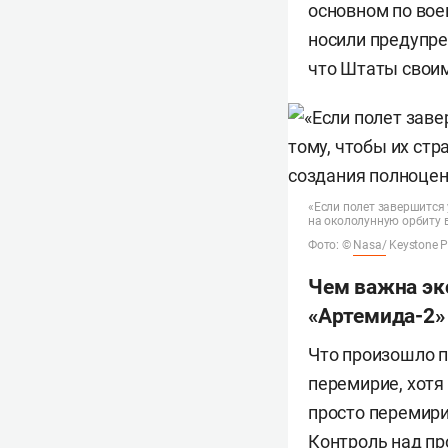
основном по вое
носили предупр
что Штаты своим
«Если полет завершится 
на окололунную орбиту в
Фото: ©
Nasa/
Keystone P
Чем важна эк
«Артемида-2»
Что произошло п
перемирие, хотя 
просто перемири
Контроль над пр