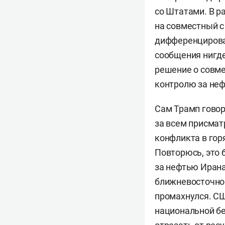
со Штатами. В р
на совместный с
дифференцирован
сообщения нигде
решение о совме
контролю за не
Сам Трамп говор
за всем присмат
конфликта в гор
Повторюсь, это 
за нефтью Иран
ближневосточной
промахнулся. С
национальной бе