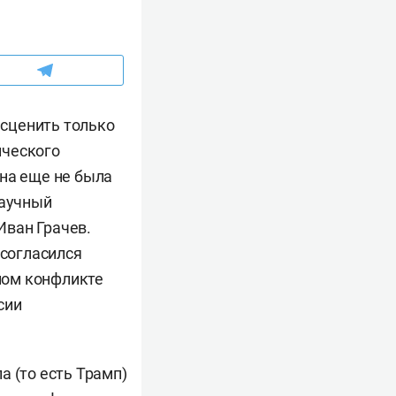
сценить только
ического
она еще не была
научный
Иван Грачев.
 согласился
ном конфликте
сии