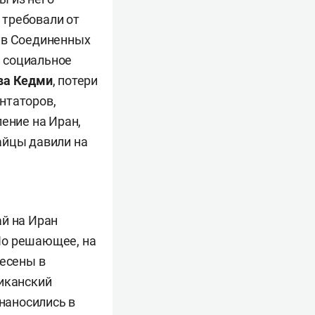
н требовали от
ив Соединенных
 социальное
ва Кедми
, потери
нтаторов,
ение на Иран,
айцы давили на
ай на Иран
 Но решающее, на
несены в
риканский
 наносились в