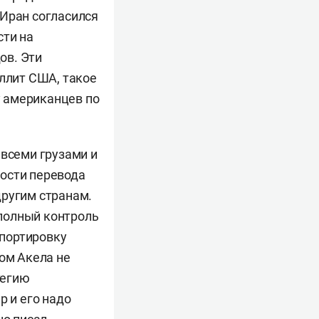
 Иран согласился
сти на
ов. Эти
еллит США, такое
 американцев по
 всеми грузами и
ности перевода
другим странам.
полный контроль
спортировку
лом Акела не
тегию
р и его надо