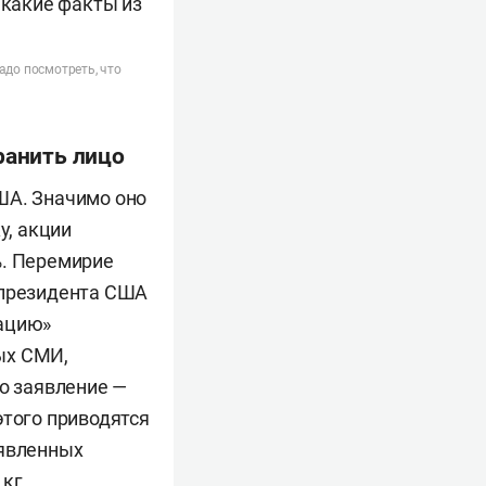
надо посмотреть, что
ранить лицо
ША. Значимо оно
у, акции
%. Перемирие
 президента США
зацию»
ых СМИ,
то заявление —
этого приводятся
аявленных
 кг