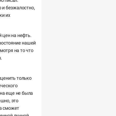
но писал.
 и безжалостно,
ки их
й цен на нефть.
ивостояние нашей
мотря на то что
.
сценить только
ического
она еще не была
ешно, это
на сможет
ценной лунной