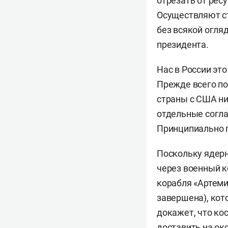
отрезать от рес
Осуществляют ст
без всякой огля
президента.
Нас в России это
Прежде всего по
страны с США ни
отдельные согла
Принципиально п
Поскольку ядер
через военный к
корабля «Артеми
завершена), кот
докажет, что ко
доставить на ок