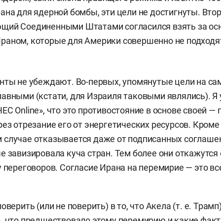
ана для ядерной бомбы, эти цели не достигнуты. Вто
ий Соединенными Штатами согласился взять за осно
раном, которые для Америки совершенно не подходя
нты не убеждают. Во-первых, упомянутые цели на са
авными (кстати, для Израиля таковыми являлись). Я 
ЕС Online», что это противостояние в основе своей —
ез отрезание его от энергетических ресурсов. Кроме 
 случае отказывается даже от подписанных соглаше
е завизировала куча стран. Тем более они откажутся 
у переговоров. Согласие Ирана на перемирие — это вс
оверить (или не поверить) в то, что Акела (т. е. Трамп
, что предшествовало этому перемирию и какие факт