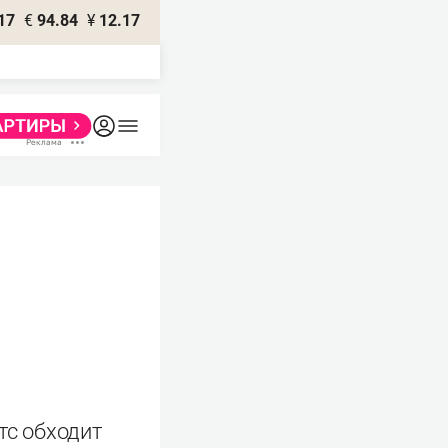
17
€
94.84
¥
12.17
тс обходит