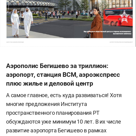
Каму и дорога между старым городом и новым
протяженностью 3 километра.
В Челнах заложен новый километровый мост в
старый город, дополнительные въезды/выезды
в пригород протяженностью 47 км, а также
строительство дорог в густонаселенных СНТ на
12 километров.
Аэрополис Бегишево за триллион:
аэропорт, станция ВСМ, аэроэкспресс
плюс жилье и деловой центр
А самое главное, есть куда развиваться! Хотя
многие предложения Института
пространственного планирования РТ
обсуждаются уже минимум 10 лет. В их числе
развитие аэропорта Бегишево в рамках