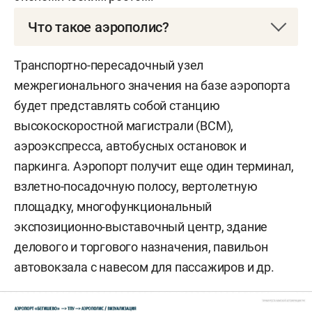
Что такое аэрополис?
Аэрополис — это современная форма городской
Транспортно-пересадочный узел
структуры, при которой аэропорт становится не
межрегионального значения на базе аэропорта
просто транспортным узлом, а центральной
будет представлять собой станцию
точкой развития целого района или города.
высокоскоростной магистрали (ВСМ),
Вокруг него формируется комплексная
аэроэкспресса, автобусных остановок и
инфраструктура: деловые кварталы,
паркинга. Аэропорт получит еще один терминал,
логистические хабы, гостиницы, торговые и
взлетно-посадочную полосу, вертолетную
выставочные центры, жилые районы и
площадку, многофункциональный
сервисные службы. Аэрополис объединяет в
экспозиционно-выставочный центр, здание
себе транспорт, бизнес и повседневную жизнь,
делового и торгового назначения, павильон
превращая аэропорт в ядро городской и
автовокзала с навесом для пассажиров и др.
региональной экономики. Такая модель
обеспечивает быструю доступность для