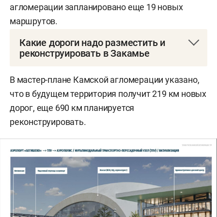
агломерации запланировано еще 19 новых
маршрутов.
Какие дороги надо разместить и
реконструировать в Закамье
Строительство микрорайонных связей на 27 км
В мастер-плане Камской агломерации указано,
и реконструкция проездов внутри садового
что в будущем территория получит 219 км новых
товарищества на 13 км нужны Нижнекамску,
дорог, еще 690 км планируется
как и реконструкция дороги 16К-1245, которая
реконструировать.
ведет из Тукаевского района в Нижнекамск
(выезд в город со стороны Набережных Челнов).
Кроме того, необходимо строительство въезда/
выезда на обход через село Иштеряково на 1
километр.
Елабуге нужен новый километровый мост через