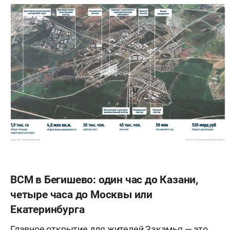
международных компаний, ускоряет
товарооборот и стимулирует развитие
высокотехнологичных и экспортно
ориентированных производств. Аэрополисы
активно развиваются в таких странах, как
Южная Корея (Инчхон), ОАЭ (Дубай), Китай
(Шанхай), Сингапур, Нидерланды (Схипхол) и
США.
ВСМ в Бегишево: один час до Казани,
четыре часа до Москвы или
Екатеринбурга
Главное открытие для жителей Закамья — это,