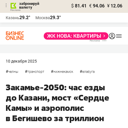
забронируй
$
81.41
€
94.06
¥
12.06
валюту
29.2°
29.3°
Казань
Москва
10 декабря 2025
#
#
#
#
челны
транспорт
нижнекамск
елабуга
Закамье-2050: час езды
до Казани, мост «Сердце
Камы» и аэрополис
в Бегишево за триллион