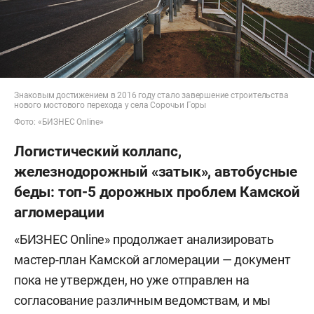
Знаковым достижением в 2016 году стало завершение строительства
нового мостового перехода у села Сорочьи Горы
Фото: «БИЗНЕС Online»
Логистический коллапс,
железнодорожный «затык», автобусные
беды: топ-5 дорожных проблем Камской
агломерации
«БИЗНЕС Online» продолжает анализировать
мастер-план Камской агломерации — документ
пока не утвержден, но уже отправлен на
согласование различным ведомствам, и мы