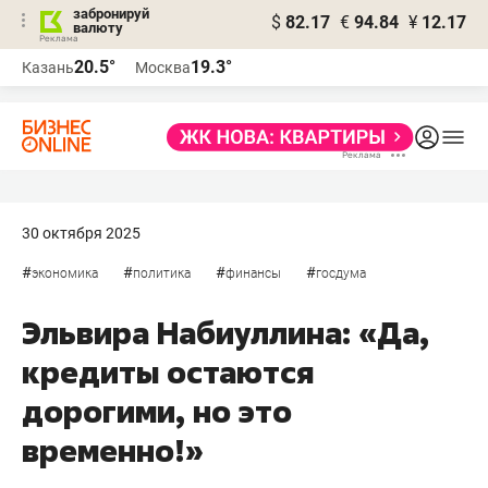
забронируй
$
82.17
€
94.84
¥
12.17
валюту
20.5°
19.3°
Казань
Москва
30 октября 2025
#
#
#
#
экономика
политика
финансы
госдума
Эльвира Набиуллина: «Да,
кредиты остаются
дорогими, но это
временно!»