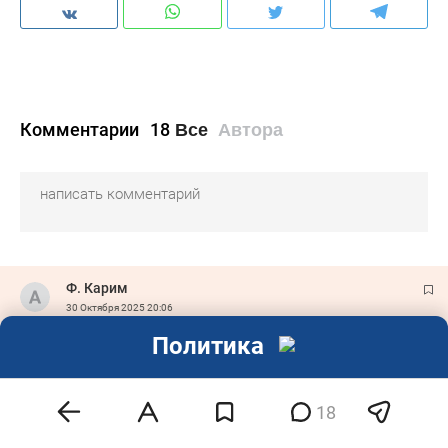
Комментарии
18
Все
Автора
Ф. Карим
30 Октября 2025
20:06
Вот победят наши ребята на фронте и заживём. Работаем
Политика
ребята.
0
8
4
2
18
К комментарию