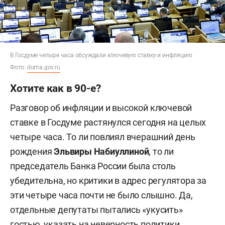
В Госдуме четыре часа обсуждали ключевую ставку и инфляцию
Фото:
duma.gov.ru
Хотите как в 90-е?
Разговор об инфляции и высокой ключевой
ставке в Госдуме растянулся сегодня на целых
четыре часа. То ли повлиял вчерашний день
рождения
Эльвиры Набиуллиной
, то ли
председатель Банка России была столь
убедительна, но критики в адрес регулятора за
эти четыре часа почти не было слышно. Да,
отдельные депутаты пытались «укусить»
гостью, указать на неверность политики