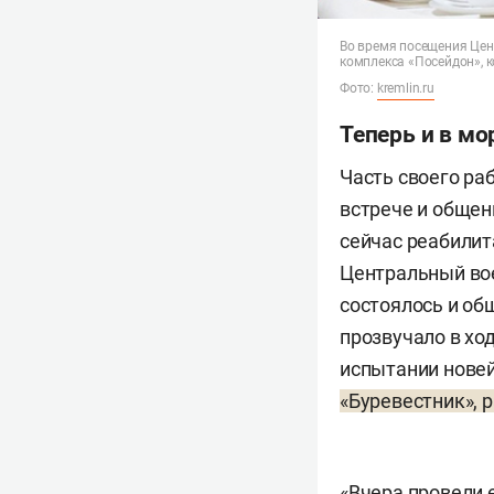
Во время посещения Цен
комплекса «Посейдон», к
Фото:
kremlin.ru
Теперь и в мо
Часть своего ра
встрече и обще
сейчас реабилит
Центральный во
состоялось и об
прозвучало в хо
испытании нове
«Буревестник», 
«Вчера провели 