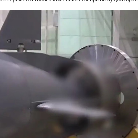
ент России
Владимир Путин
в послании Федеральному
. Испытания «Буревестника» прошли 21 октября 2025-г
ударства в ходе совещания с участием начальника Г
ил, что Россия завершила испытания «Буревестника»
 ходе испытаний ракета преодолела 14 тыс. км и нахо
 Были выполнены все заданные вертикальные и гори
 способна обходить средства противоракетной и пр