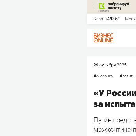
забронируй
валюту
20.5°
Казань
Моск
29 октября 2025
#
#
оборонка
полити
«У России
за испыт
Путин предст
межконтинент