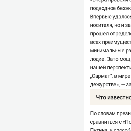
подводное безэк
Впервые удалось
носителя, но и 
прошел определе
всех преимущест
минимальные раз
лодке. Зато мощ
нашей перспекти
„Сармат“, в мире
дежурстве», — з
Что известно
«Буревестник» —
По словам презид
ядерной энергет
сравниться с «П
за счет малого 
Путина, и спосо