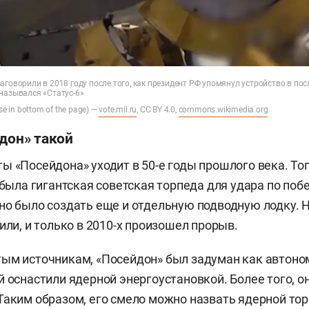
аговорили в 2018 году после того, как президент РФ упомянул устройство в п
назывался «Статус-6»
se in bottom of the page) —
vote.mil.ru
, CC BY 4.0,
commons.wikimedia.org
дон» такой
ы «Посейдона» уходит в 50-е годы прошлого века. То
о была гигантская советская торпеда для удара по п
но было создать еще и отдельную подводную лодку. Н
или, и только в 2010-х произошел прорыв.
тым источникам, «Посейдон» был задуман как автон
 оснастили ядерной энергоустановкой. Более того, он
Таким образом, его смело можно назвать ядерной тор