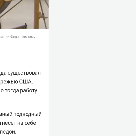
ослании Федеральному
гда существовал
обережью США,
о тогда работу
омный подводный
 несет на себе
педой.