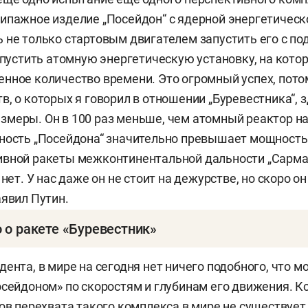
ипажное изделие „Посейдон“ с ядерной энергетическ
 не только стартовым двигателем запустить его с по
запустить атомную энергетическую установку, на котор
нное количество времени. Это огромный успех, пото
в, о которых я говорил в отношении „Буревестника“, 
меры. Он в 100 раз меньше, чем атомный реактор н
ность „Посейдона“ значительно превышает мощность
вной ракеты межконтинентальной дальности „Сармат“
 нет. У нас даже он не стоит на дежурстве, но скоро он
аявил Путин.
 о ракете «Буревестник»
 межконтинентальная крылатая ракета глобальной д
ента, в мире на сегодня нет ничего подобного, что м
ической установкой. Она способна долго маневриров
осейдоном» по скоростям и глубинам его движения. Кс
расхода топлива. Впервые о появлении данного ракет
бов перехвата такого комплекса в мире не существует