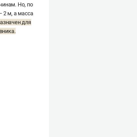
инам. Но, по
 2 м, а масса
азначен для
вника.