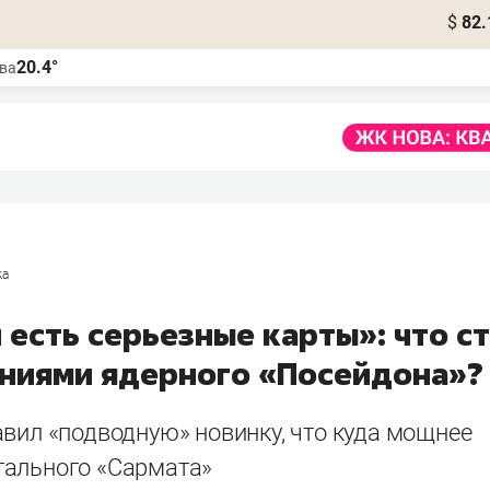
$
82.
20.4°
ва
ка
 есть серьезные карты»: что с
аниями ядерного «Посейдона»?
авил «подводную» новинку, что куда мощнее
ального «Сармата»