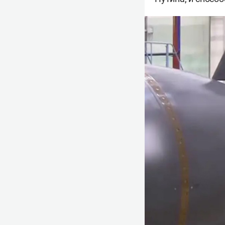
сообщил презид
марта 2018 года
Ранее глава гос
Герасимова
заяв
рассказал, что в
около 15 часов.
маневры. Ракета
обороны.