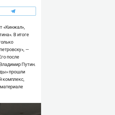
ут «Кинжал»,
тина». В итоге
только
петровску», —
Его после
 Владимир Путин.
еды» прошли
й комплекс,
в материале