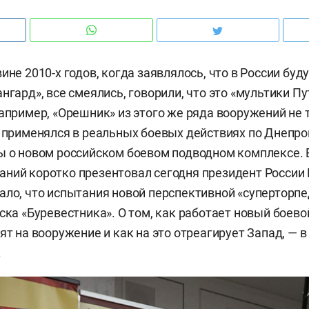
ине 2010-х годов, когда заявлялось, что в России буд
нгард», все смеялись, говорили, что это «мультики Пу
например, «Орешник» из этого же ряда вооружений не 
и применялся в реальных боевых действиях по Днепро
ы о новом российском боевом подводном комплексе. 
ний коротко презентовал сегодня президент России
ало, что испытания новой перспективной «суперторп
ска «Буревестника». О том, как работает новый боево
ят на вооружение и как на это отреагирует Запад, — 
.