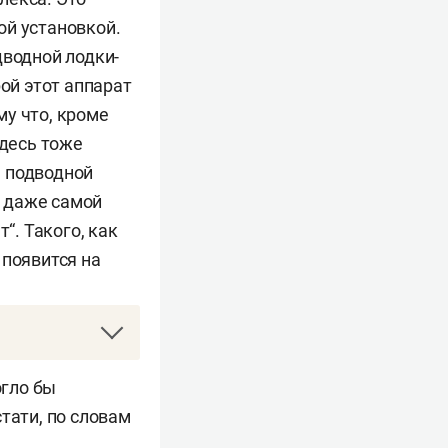
ой установкой.
дводной лодки-
ой этот аппарат
му что, кроме
здесь тоже
а подводной
 даже самой
. Такого, как
 появится на
альности с
огло бы
ать над Землей
тати, по словам
ного оружия
.