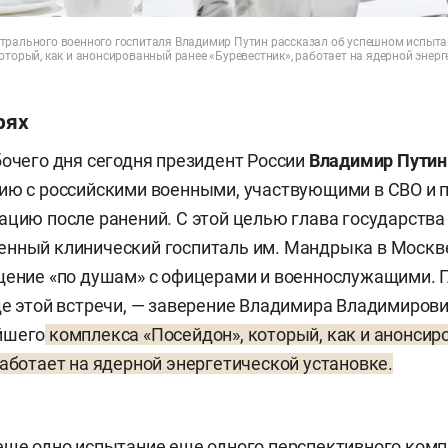
трального военного госпиталя Владимир Путин рассказал об успешном испыт
оторый, как и анонсированный ранее «Буревестник», работает на ядерной энерг
рях
бочего дня сегодня президент России
Владимир Путин
нию с российскими военными, участвующими в СВО и
ацию после ранений. С этой целью глава государства
енный клинический госпиталь им. Мандрыка в Москв
щение «по душам» с офицерами и военнослужащими. Г
де этой встречи, — заверение Владимира Владимиров
йшего
комплекса «Посейдон», который, как и анонсир
работает на ядерной энергетической установке.
еще одно испытание еще одного перспективного комп