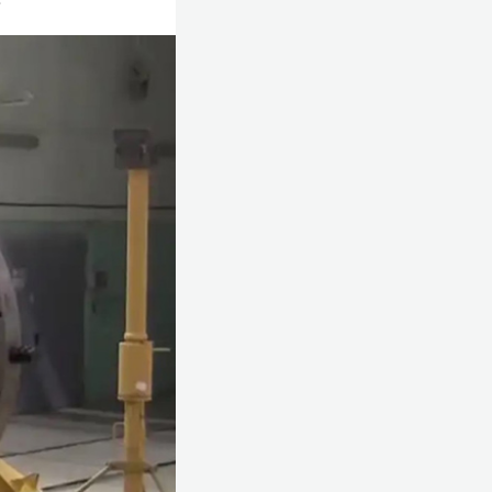
 Собранию 1
о.
енштаба
Валерия
. Герасимов
дилась в воздухе
зонтальные
отивовоздушной