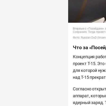
Впервые о «Посейдоне» з
Собранию. Тогда проект 
Фото: Russian DoD (lincen
Что за «Посей
Концепция работ
проект Т-15. Эт
для которой нуж
над Т-15 прекрат
Согласно откры
аппарат, который
ядерный заряд. 