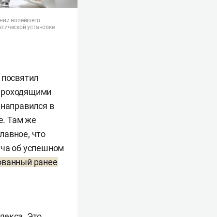
ании новейшего
етической установке
посвятил
 проходящими
 направился в
е. Там же
лавное, что
ича об успешном
ованный ранее
лекса. Это