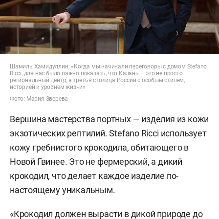
Шамиль Хамидуллин: «Когда мы начинали переговоры с домом Stefano
Ricci, для нас было важно показать, что Казань — это не просто
региональный центр, а третья столица России с особым стилем,
историей и уровнем жизни»
Фото: Мария Зверева
Вершина мастерства портных — изделия из кожи
экзотических рептилий. Stefano Ricci использует
кожу гребнистого крокодила, обитающего в
Новой Гвинее. Это не фермерский, а дикий
крокодил, что делает каждое изделие по-
настоящему уникальным.
«Крокодил должен вырасти в дикой природе до