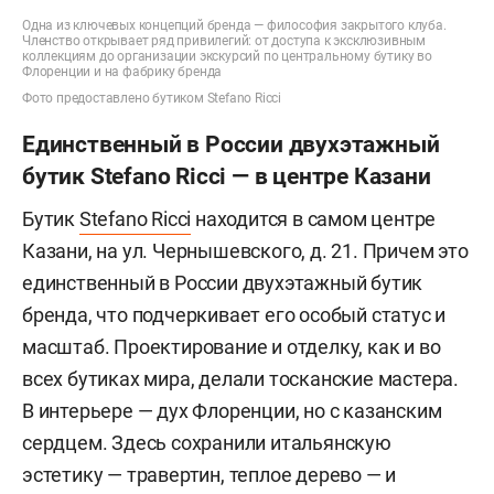
Одна из ключевых концепций бренда — философия закрытого клуба.
Членство открывает ряд привилегий: от доступа к эксклюзивным
коллекциям до организации экскурсий по центральному бутику во
Флоренции и на фабрику бренда
Фото предоставлено бутиком Stefano Ricci
Единственный в России двухэтажный
бутик Stefano Ricci — в центре Казани
Бутик
Stefano Ricci
находится в самом центре
Казани, на ул. Чернышевского, д. 21. Причем это
единственный в России двухэтажный бутик
бренда, что подчеркивает его особый статус и
масштаб. Проектирование и отделку, как и во
всех бутиках мира, делали тосканские мастера.
В интерьере — дух Флоренции, но с казанским
сердцем. Здесь сохранили итальянскую
эстетику — травертин, теплое дерево — и