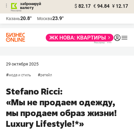
забронируй
$
82.17
€
94.84
¥
12.17
валюту
20.8°
23.9°
Казань
Москва
29 октября 2025
#
#
мода и стиль
ретейл
Stefano Ricci:
«Мы не продаем одежду,
мы продаем образ жизни!
Luxury Lifestyle!*»