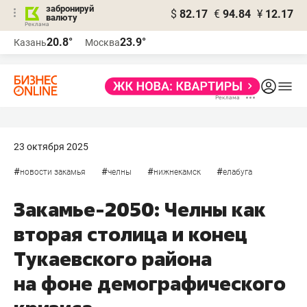
забронируй
$
82.17
€
94.84
¥
12.17
валюту
20.8°
23.9°
Казань
Москва
23 октября 2025
#
#
#
#
новости закамья
челны
нижнекамск
елабуга
Закамье-2050: Челны как
вторая столица и конец
Тукаевского района
на фоне демографического