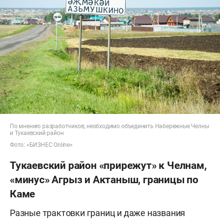
По мнению разработчиков, необходимо объединить Набережные Челны
и Тукаевский район
Фото: «БИЗНЕС Online»
Тукаевский район «прирежут» к Челнам,
«минус» Агрыз и Актаныш, границы по
Каме
Разные трактовки границ и даже названия