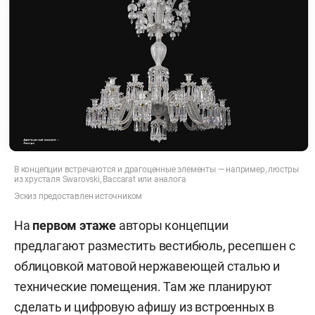
В концепции встречаются и драгоценные элементы — например, люстры
из хрусталя Swarovski, Baccarat или аналога
Эскиз предоставлен источником
На
первом этаже
авторы концепции
предлагают разместить вестибюль, ресепшен с
облицовкой матовой нержавеющей сталью и
технические помещения. Там же планируют
сделать и цифровую афишу из встроенных в