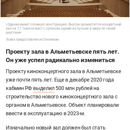
«Здание имеет сложную конструкцию. Внутри разместится концертный
зал на 1,1 тысячи мест с органом, одним из лучших в мире по своей
акустике»
Эскиз предоставлен источником
Проекту зала в Альметьевске пять лет.
Он уже успел радикально измениться
Проекту киноконцертного зала в Альметьевске
уже почти пять лет. Еще в декабре 2020 года
кабмин РФ
выделил
500 млн рублей на
строительство нового киноконцертного зала с
органом в Альметьевске. Объект планировали
ввести в эксплуатацию в 2023-м.
Изначально новый зал должен был стать