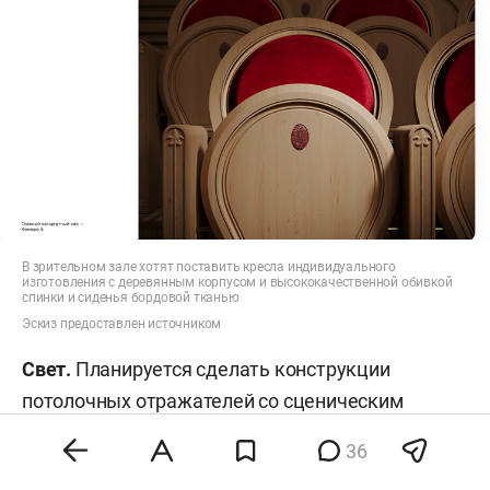
В зрительном зале хотят поставить кресла индивидуального
изготовления с деревянным корпусом и высококачественной обивкой
спинки и сиденья бордовой тканью
Эскиз предоставлен источником
Свет.
Планируется сделать конструкции
потолочных отражателей со сценическим
светом, встроенным в плоскости элементов.
36
Сценический свет привязан к элементам ферм,