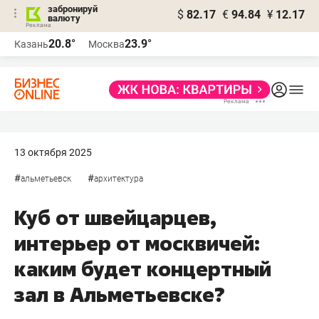
забронируй
$
82.17
€
94.84
¥
12.17
валюту
20.8°
23.9°
Казань
Москва
13 октября 2025
#
#
альметьевск
архитектура
Куб от швейцарцев,
интерьер от москвичей:
каким будет концертный
зал в Альметьевске?