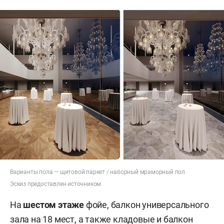
Варианты пола — щитовой паркет / наборный мраморный пол
Эскиз предоставлен источником
На
шестом этаже
фойе, балкон универсального
зала на 18 мест, а также кладовые и балкон