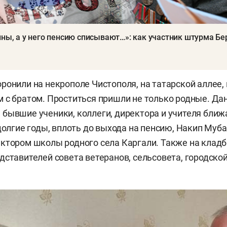
йны, а у него пенсию списывают…»: как участник штурма Бе
ронили на некрополе Чистополя, на татарской аллее, 
 с братом. Проститься пришли не только родные. Да
бывшие ученики, коллеги, директора и учителя бли
 долгие годы, вплоть до выхода на пенсию, Накип Му
ектором школы родного села Каргали. Также на кла
дставителей совета ветеранов, сельсовета, городско