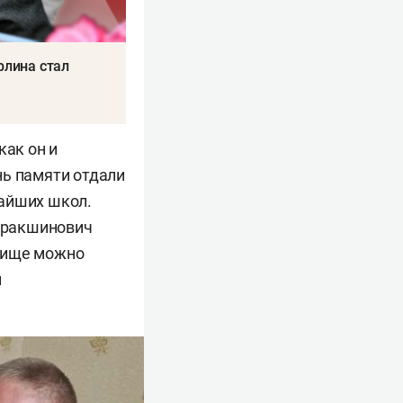
рлина стал
как он и
нь памяти отдали
жайших школ.
баракшинович
дбище можно
й