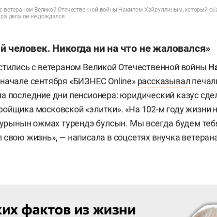
 с ветераном Великой Отечественной войны Накипом Хайруллиным, который оба
тра дела он не дождался
 человек. Никогда ни на что не жаловался»
стились с ветераном Великой Отечественной войны
Н
В начале сентября «БИЗНЕС Online»
рассказывал
печал
а последние дни пенсионера: юридический казус сде
ойщика московской «элитки». «На 102-м году жизни 
, урынын ожмах турендэ булсын. Мы всегда будем теб
 свою жизнь», — написала в соцсетях внучка ветеран