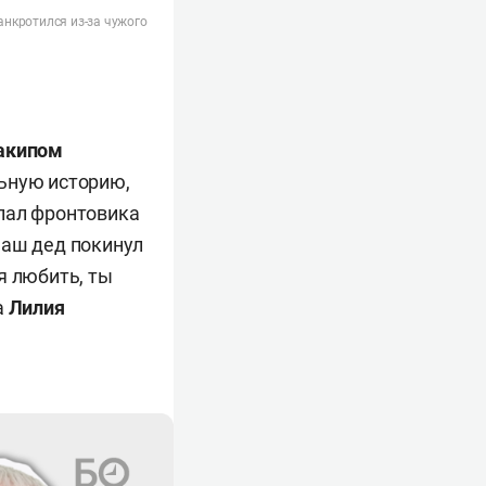
нкротился из-за чужого
акипом
ьную историю,
лал фронтовика
наш дед покинул
я любить, ты
а
Лилия