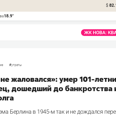
$
82.
18.9°
ва
#
ие
утраты
 не жаловался»: умер 101-летн
ец, дошедший до банкротства 
олга
рма Берлина в 1945-м так и не дождался пер