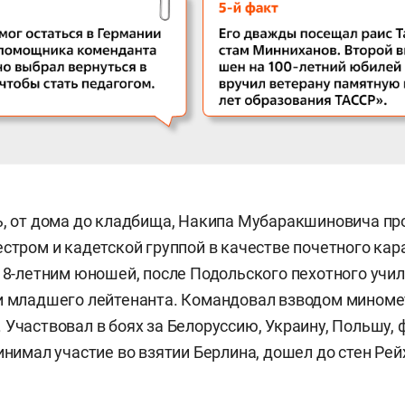
ь, от дома до кладбища, Накипа Мубаракшиновича пр
естром и кадетской группой в качестве почетного кар
 18-летним юношей, после Подольского пехотного учи
и младшего лейтенанта. Командовал взводом миноме
 Участвовал в боях за Белоруссию, Украину, Польшу,
инимал участие во взятии Берлина, дошел до стен Рей