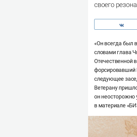
своего резона
«Он всегда был 
словами глава Ч
Отечественной в
форсировавший В
следующее засед
Ветерану пришло
он неосторожно 
в материале «БИ