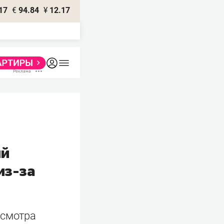
17
€
94.84
¥
12.17
ий
из-за
есмотра