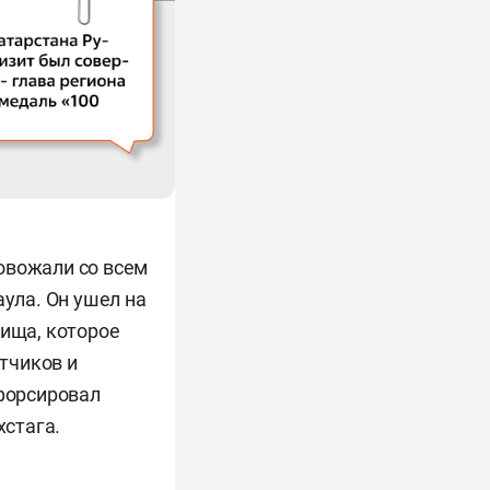
овожали со всем
аула. Он ушел на
лища, которое
тчиков и
 форсировал
хстага.