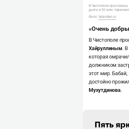
В Чистополе простились
долга в 50 млн: пересмо
Фото:
tatarstan.ru
«Очень добрый
В Чистополе про
Хайруллиным
. 
которая омрачил
должником застр
этот мир. Бабай
достойно прожил
Мухутдинова
.