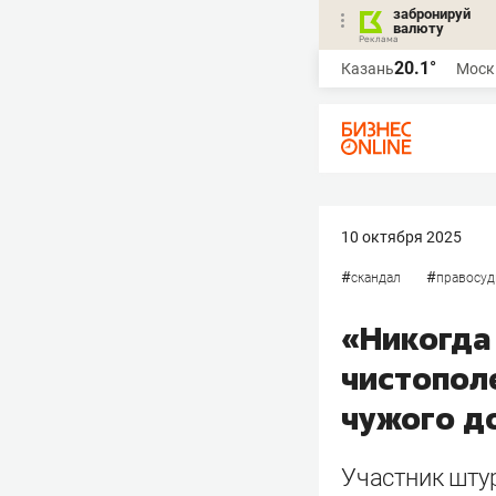
забронируй
валюту
20.1°
Казань
Моск
10 октября 2025
#
#
скандал
правосуд
«Никогда
чистопол
чужого д
Участник шту