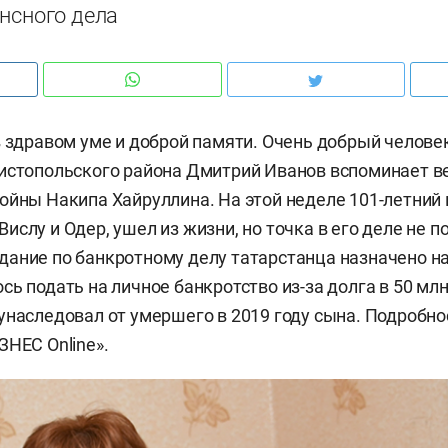
нсного дела
в здравом уме и доброй памяти. Очень добрый челове
истопольского района Дмитрий Иванов вспоминает в
ойны Накипа Хайруллина. На этой неделе 101-летний 
ислу и Одер, ушел из жизни, но точка в его деле не п
ание по банкротному делу татарстанца назначено на
сь подать на личное банкротство из-за долга в 50 мл
унаследовал от умершего в 2019 году сына. Подробно
ЗНЕС Online».