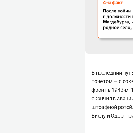
В последний пут
почетом — с орк
фронт в 1943-м,
окончил в звани
штрафной ротой.
Вислу и Одер, пр