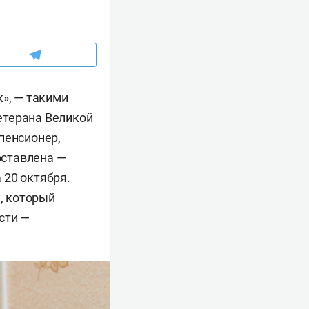
к», — такими
етерана Великой
пенсионер,
оставлена —
 20 октября.
н, который
сти —