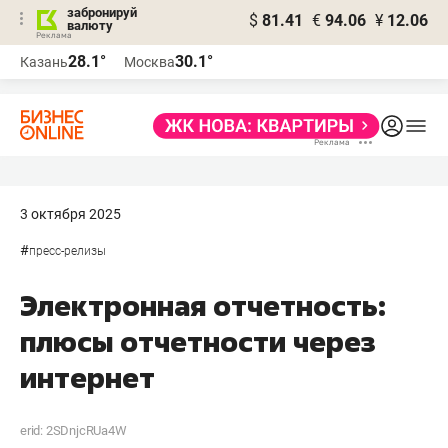
забронируй
$
81.41
€
94.06
¥
12.06
валюту
28.1°
30.1°
Казань
Москва
3 октября 2025
#
пресс-релизы
Электронная отчетность:
плюсы отчетности через
интернет
erid: 2SDnjcRUa4W