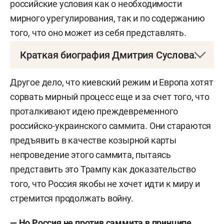
российские условия как о необходимости
мирного урегулирования, так и по содержанию
того, что оно может из себя представлять.
Краткая биография Дмитрия Суслова.
Дмитрий Вячеславович Сусло
в
— российский
Другое дело, что киевский режим и Европа хотят
политолог, политический обозреватель,
сорвать мирный процесс еще и за счет того, что
заместитель директора центра комплексных
проталкивают идею преждевременного
европейских и международных исследований
российско-украинского саммита. Они стараются
Высшей школы экономики (НИУ ВШЭ),
предъявить в качестве козырной карты
заместитель директора исследовательских
непроведение этого саммита, пытаясь
программ совета по внешней и оборонной
представить это Трампу как доказательство
политике (СВОП).
того, что Россия якобы не хочет идти к миру и
стремится продолжать войну.
Эксперт по вопросам внешней политики России,
внешней политики США, российско-
— Но Россия не против саммита в принципе.