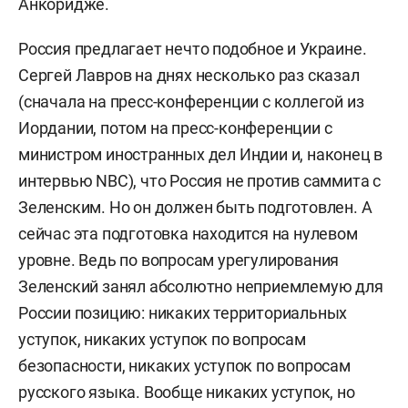
Анкоридже.
политике (СВОП). Ученик
Сергея Караганова
.
Россия предлагает нечто подобное и Украине.
С 2006 года — заместитель директора центра
Сергей Лавров на днях несколько раз сказал
комплексных европейских и международных
(сначала на пресс-конференции с коллегой из
исследований факультета мировой экономики и
Иордании, потом на пресс-конференции с
мировой политики Высшей школы экономики,
министром иностранных дел Индии и, наконец в
старший преподаватель департамента
интервью
NBC
), что Россия не против саммита с
международных отношений факультета
Зеленским. Но он должен быть подготовлен.
А
мировой экономики и мировой политики ВШЭ.
сейчас эта подготовка находится на нулевом
уровне. Ведь по вопросам урегулирования
С 2014 по 2018 год — программный директор
Зеленский занял абсолютно неприемлемую для
клуба «Валдай». Член и эксперт «Валдайского
России позицию: никаких территориальных
клуба».
уступок, никаких уступок по вопросам
Член РСМД.
безопасности, никаких уступок по вопросам
русского языка.
Вообще никаких уступок, но