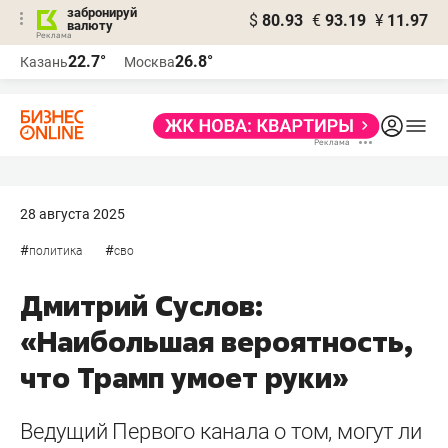
забронируй
$
80.93
€
93.19
¥
11.97
валюту
22.7°
26.8°
Казань
Москва
28 августа 2025
#
#
политика
сво
Дмитрий Суслов:
«Наибольшая вероятность,
что Трамп умоет руки»
Ведущий Первого канала о том, могут ли