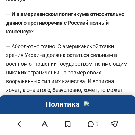
— И в американском политикуме относительно
данного противоречия с Россией полный
консенсус?
—
Абсолютно точно. С американской точки
зрения Украина должна остаться сильным в
военном отношении государством, не имеющим
никаких ограничений на размер своих
вооруженных сил и их качества. И если она
хочет, а она этого, безусловно, хочет, то может
обладать и дальнобойными вооружениями.
Политика
Европейцы сейчас вместе с Украиной создают
дальнобойные ракеты «Сапсан», которые мы
6
недавно уничтожили, «Фламинго», которые на
самом деле британские, и так далее.