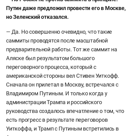
американских отношений, отношений России и
Путин даже предложил провести его в Москве,
Евросоюза.
но Зеленский отказался.
Родился 15 февраля 1979 года в Ленинграде.
— Да. Но совершенно очевидно, что такие
саммиты проводятся после масштабной
В 2001 году с отличием окончил факультет
предварительной работы. Тот же саммит на
международных отношений Санкт-
Аляске был результатом большого
Петербургского государственного университета.
переговорного процесса, который с
В 2002–2004 годах работал международным
американской стороны вел Стивен Уиткофф.
корреспондентом «Независимой газеты»,
Сначала он прилетал в Москву, встречался с
опубликовал около 300 информационных и
Владимиром Путиным. И только когда у
информационно-аналитических статей,
администрации Трампа и российского
комментариев и интервью.
руководства создалось впечатление о том, что
есть прогресс в результате переговоров
С 2004 года заместитель директора по
Уиткоффа, и Трамп с Путиным встретились в
исследованиям совета по внешней и оборонной