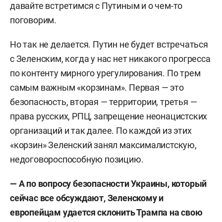
С 2022 года — ведущий общественно-
давайте встретимся с Путиным и о чем-то
политического ток-шоу «Большая игра» на
поговорим.
Первом канале российского телевидения.
Но так не делается. Путин не будет встречаться
Является соавтором и автором нескольких
с Зеленским, когда у нас нет никакого прогресса
научных книг и учебников для высшей школы, а
по контенту мирного урегулирования. По трем
также публикаций в научных журналах.
самым важным «корзинам». Первая — это
безопасность, вторая — территории, третья —
Владеет английским и немецким языками.
права русских, РПЦ, запрещение неонацистских
организаций и так далее.
По каждой из этих
«корзин»
Зеленский занял максималистскую,
недоговороспособную позицию.
— А по вопросу безопасности Украины, который
сейчас все обсуждают, Зеленскому и
европейцам удается склонить Трампа на свою