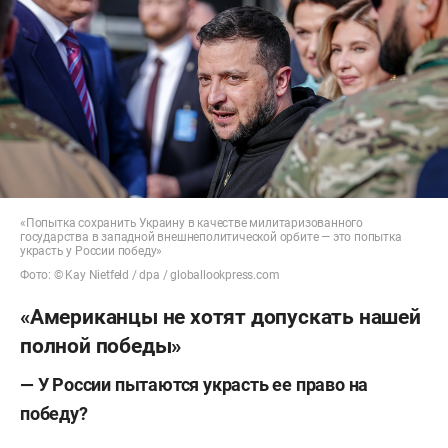
«Попытка сохранить Украину в качестве милитаризованного
государства в западной внешнеполитической орбите — это попытка
украсть у России победу»
Фото: © Kay Nietfeld / dpa / globallookpress.com
«Американцы не хотят допускать нашей
полной победы»
— У России пытаются украсть ее право на
победу?