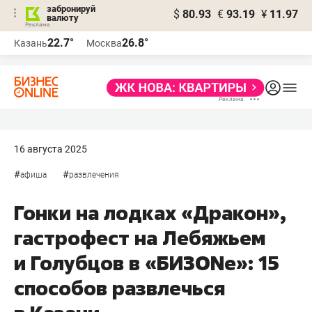
забронируй
$
80.93
€
93.19
¥
11.97
валюту
22.7°
26.8°
Казань
Москва
16 августа 2025
#
#
афиша
развлечения
Гонки на лодках «Дракон»,
гастрофест на Лебяжьем
и Голубцов в «БИЗОNе»: 15
способов развлечься