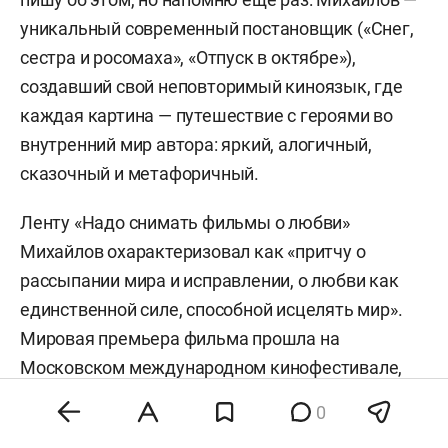
уникальный современный постановщик («Снег,
сестра и росомаха», «Отпуск в октябре»),
создавший свой неповторимый киноязык, где
каждая картина — путешествие с героями во
внутренний мир автора: яркий, алогичный,
сказочный и метафоричный.
Ленту «Надо снимать фильмы о любви»
Михайлов охарактеризовал как «притчу о
рассыпании мира и исправлении, о любви как
единственной силе, способной исцелять мир».
Мировая премьера фильма прошла на
Московском международном кинофестивале,
где лента завоевала две премии. Уверена, что
0
каждая его картина — особый эксперимент,