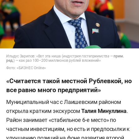
Ильдус Зарипов: «Вот эта ниша (
индустрия гостеприимства
—
прим.
ред.
) — как раз 100–200 миллионов рублей вложений»
Фото: «БИЗНЕС Online»
«Считается такой местной Рублевкой, но
все равно много предприятий»
Муниципальный час с Лаишевским районом
открыла кратким экскурсом
Талия Минуллина
.
Район занимает «стабильное 6-е место» по
частным инвестициям, но есть и предпосылки к
улучшению позиций на фоне развития второй