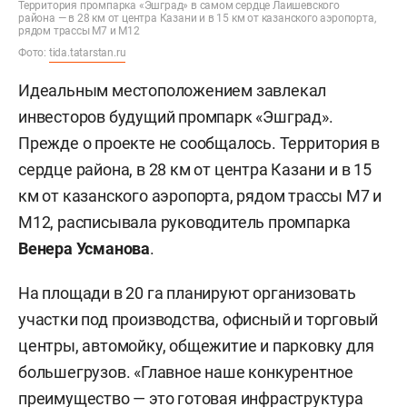
Территория промпарка «Эшград» в самом сердце Лаишевского
района — в 28 км от центра Казани и в 15 км от казанского аэропорта,
рядом трассы М7 и М12
Фото:
tida.tatarstan.ru
Идеальным местоположением завлекал
инвесторов будущий промпарк «Эшград».
Прежде о проекте не сообщалось. Территория в
сердце района, в 28 км от центра Казани и в 15
км от казанского аэропорта, рядом трассы М7 и
М12, расписывала руководитель промпарка
Венера Усманова
.
На площади в 20 га планируют организовать
участки под производства, офисный и торговый
центры, автомойку, общежитие и парковку для
большегрузов. «Главное наше конкурентное
преимущество — это готовая инфраструктура