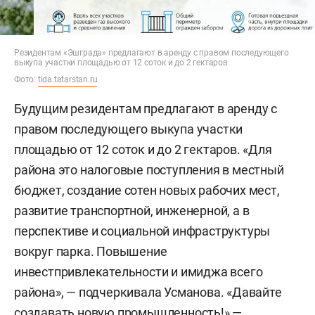
Резидентам «Эшграда» предлагают в аренду с правом последующего
выкупа участки площадью от 12 соток и до 2 гектаров
Фото:
tida.tatarstan.ru
Будущим резидентам предлагают в аренду с
правом последующего выкупа участки
площадью от 12 соток и до 2 гектаров. «Для
района это налоговые поступления в местный
бюджет, создание сотен новых рабочих мест,
развитие транспортной, инженерной, а в
перспективе и социальной инфраструктуры
вокруг парка. Повышение
инвестпривлекательности и имиджа всего
района», — подчеркивала Усманова. «Давайте
создавать новую промышленность!» —