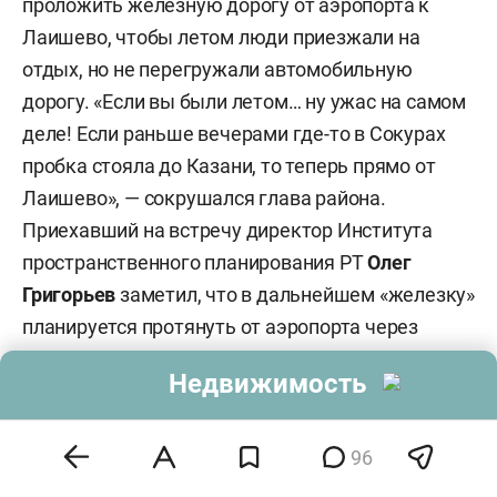
проложить железную дорогу от аэропорта к
Лаишево, чтобы летом люди приезжали на
отдых, но не перегружали автомобильную
дорогу. «Если вы были летом… ну ужас на самом
деле! Если раньше вечерами где-то в Сокурах
пробка стояла до Казани, то теперь прямо от
Лаишево», — сокрушался глава района.
Приехавший на встречу директор Института
пространственного планирования РТ
Олег
Григорьев
заметил, что в дальнейшем «железку»
планируется протянуть от аэропорта через
Сокуры, Лаишево, Алексеевское и Чистополь до
Недвижимость
Нижнекамска и Челнов и связать тем самым
Горьковскую и Куйбышевскую железные
дороги. Но это пока планы на отдаленную
96
перспективу. «Когда-то, за 2050 год, в 60-х