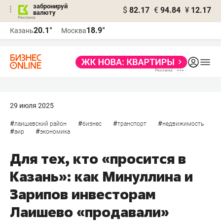
забронируй
$
82.17
€
94.84
¥
12.17
валюту
20.1°
18.9°
Казань
Москва
29 июля 2025
#
#
#
#
лаишевский район
бизнес
транспорт
недвижимость
#
#
аир
экономика
Для тех, кто «просится в
Казань»: как Минуллина и
Зарипов инвесторам
Лаишево «продавали»