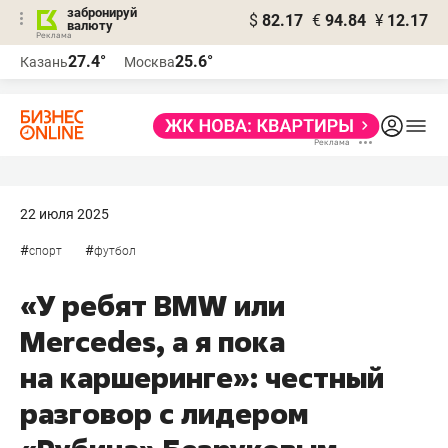
забронируй
$
82.17
€
94.84
¥
12.17
валюту
27.4°
25.6°
Казань
Москва
22 июля 2025
#
#
спорт
футбол
«У ребят BMW или
Mercedes, а я пока
на каршеринге»: честный
разговор с лидером