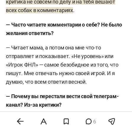
критика не совсем по делу и на тебя вешают
всех собак в комментариях
.
— Часто читаете комментарии о себе? Не было
желания ответить?
— Читает мама, а потом она мне что-то
отправляет и показывает. «Не уровень» или
«Игрок ФНЛ» — самое безобидное из того, что
пишут. Мне отвечать нужно своей игрой. И я
думаю, что всем ответил весной.
— Почему вы перестали вести свой телеграм-
канал? Из-за критики?
— Взял паузу, но не бросил. Жду момента, чтобы
6
возобновить. Хочется сделать его больше в